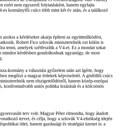
en ezért nem egyszerű folytatásként, hanem egyfajta
4-es kormányfői csúcs több mint két év után, és a találkozó
m azokra a kérdésekre akarja építeni az együttműködést,
tkozik. Robert Fico szlovák miniszterelnök ezt külön is
lra tenni, amelyek szétfeszítik a V4-et. Ez a mondat sokat
 nem minden kérdésben gondolkodnak ugyanúgy, de most
g.
isza-kormány a választási győzelem után azt ígérte, hogy
ben megőrzi a magyar érdekek képviseletét. A gödöllői csúcs
 miniszterelnök nem elszigetelődésről, hanem közép-európai
, konfrontatívabb uniós politika lezárását és a kölcsönös
gyorsvasúti terv volt. Magyar Péter elmondta, hogy átadott
atkozó tervet, és célja, hogy a szlovák V4-elnökség idején
olitikai ötlet, hanem gazdasági és stratégiai üzenet is: a