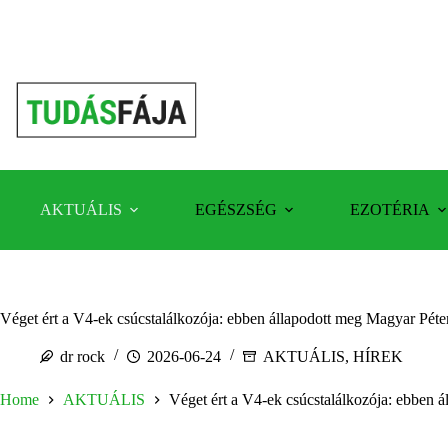
Skip
to
content
AKTUÁLIS
EGÉSZSÉG
EZOTÉRIA
Véget ért a V4-ek csúcstalálkozója: ebben állapodott meg Magyar Péte
dr rock
2026-06-24
AKTUÁLIS
,
HÍREK
Home
AKTUÁLIS
Véget ért a V4-ek csúcstalálkozója: ebben 