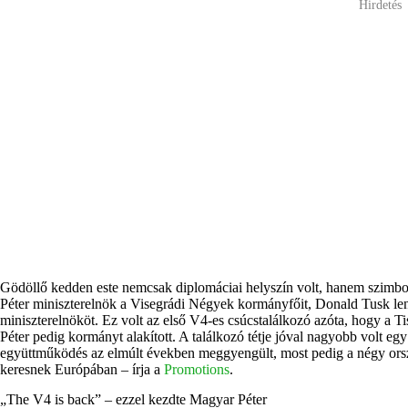
Hirdetés
Gödöllő kedden este nemcsak diplomáciai helyszín volt, hanem szimbol
Péter miniszterelnök a Visegrádi Négyek kormányfőit, Donald Tusk len
miniszterelnököt. Ez volt az első V4-es csúcstalálkozó azóta, hogy a T
Péter pedig kormányt alakított. A találkozó tétje jóval nagyobb volt eg
együttműködés az elmúlt években meggyengült, most pedig a négy orsz
keresnek Európában – írja a
Promotions
.
„The V4 is back” – ezzel kezdte Magyar Péter