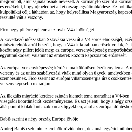
megromlott, amit sajnálatosnak nevezett. A kormányfő szerint a kormány
és érzékelni, hogy újraéledhet a két ország együttműködése. Ez politi
külpolitikai célja láthatóan az, hogy helyreállítsa Magyarország kapcso
feszültté vált a viszony.
Fico négy pillérre építené a szlovák V4-elnökséget
A következő időszakban Szlovákia veszi át a V4 soros elnökségét, ezért
miniszterelnök arról beszélt, hogy a V4-ek korábban erősek voltak, és i
között négy pillért jelölt meg: az európai versenyképesség megerősítésé
együttműködést, valamint az emberek közötti kapcsolatok erősítését.
Az európai versenyképesség kérdése ma különösen érzékeny téma. A mag
verseny és az uniós szabályozási viták mind olyan ügyek, amelyekben
szembesülnek. Fico szerint az európai villamosenergia-árak csökkentése
versenyképesebb maradjon.
Az illegális migráció kérdése szintén kiemelt téma maradhat a V4-ben. F
visegrádi koordinációt kezdeményezne. Ez azt jelenti, hogy a négy or
álláspontot kialakítani azokban az ügyekben, ahol az európai döntésho
Babiš szerint a négy ország Európa jövője
Andrej Babiš cseh miniszterelnök rövidebben, de annál egyértelműbben