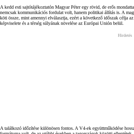
A kedd esti sajtótájékoztatón Magyar Péter egy rövid, de erős mondattal
nemcsak kommunikációs fordulat volt, hanem politikai állítás is. A ma
köti össze, mint amennyi elválasztja, ezért a következő időszak célja
képviselete és a térség súlyának növelése az Európai Unión belül.
Hirdetés
A találkozó időzítése különösen fontos. A V4-ek együttműködése hossz
formátuma volt, de az utóbbi években a tagországok közötti ellentéte