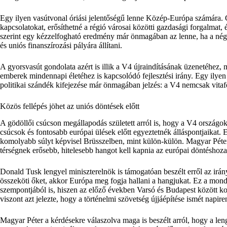
Egy ilyen vasútvonal óriási jelentőségű lenne Közép-Európa számára. G
kapcsolatokat, erősíthetné a régió városai közötti gazdasági forgalmat,
szerint egy kézzelfogható eredmény már önmagában az lenne, ha a négy 
és uniós finanszírozási pályára állítani.
A gyorsvasút gondolata azért is illik a V4 újraindításának üzenetéhez,
emberek mindennapi életéhez is kapcsolódó fejlesztési irány. Egy ilye
politikai szándék kifejezése már önmagában jelzés: a V4 nemcsak vitaf
Közös fellépés jöhet az uniós döntések előtt
A gödöllői csúcson megállapodás született arról is, hogy a V4 országo
csúcsok és fontosabb európai ülések előtt egyeztetnék álláspontjaikat. 
komolyabb súlyt képvisel Brüsszelben, mint külön-külön. Magyar Péter 
térségnek erősebb, hitelesebb hangot kell kapnia az európai döntéshoza
Donald Tusk lengyel miniszterelnök is támogatóan beszélt erről az irán
összeköti őket, akkor Európa meg fogja hallani a hangjukat. Ez a mon
szempontjából is, hiszen az előző években Varsó és Budapest között kom
viszont azt jelezte, hogy a történelmi szövetség újjáépítése ismét napir
Magyar Péter a kérdésekre válaszolva maga is beszélt arról, hogy a l