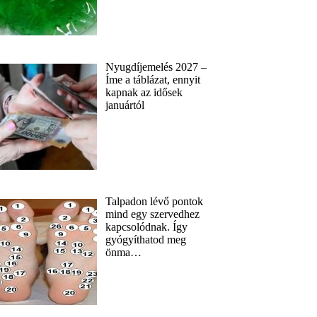
Nyugdíjemelés 2027 –
Íme a táblázat, ennyit
kapnak az idősek
januártól
Talpadon lévő pontok
mind egy szervedhez
kapcsolódnak. Így
gyógyíthatod meg
önma…