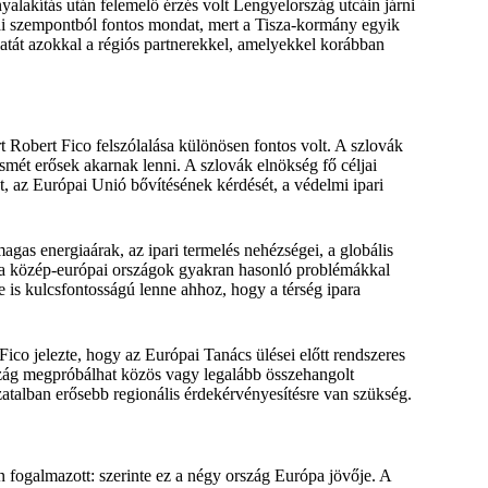
alakítás után felemelő érzés volt Lengyelország utcáin járni
kai szempontból fontos mondat, mert a Tisza-kormány egyik
latát azokkal a régiós partnerekkel, amelyekkel korábban
 Robert Fico felszólalása különösen fontos volt. A szlovák
smét erősek akarnak lenni. A szlovák elnökség fő céljai
t, az Európai Unió bővítésének kérdését, a védelmi ipari
as energiaárak, az ipari termelés nehézségei, a globális
 a közép-európai országok gyakran hasonló problémákkal
 is kulcsfontosságú lenne ahhoz, hogy a térség ipara
ico jelezte, hogy az Európai Tanács ülései előtt rendszeres
szág megpróbálhat közös vagy legalább összehangolt
zatalban erősebb regionális érdekérvényesítésre van szükség.
 fogalmazott: szerinte ez a négy ország Európa jövője. A