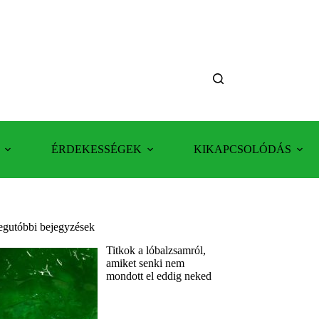
ÉRDEKESSÉGEK
KIKAPCSOLÓDÁS
egutóbbi bejegyzések
Titkok a lóbalzsamról,
amiket senki nem
mondott el eddig neked