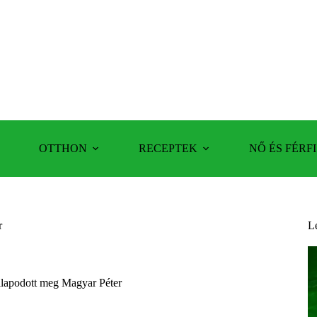
OTTHON
RECEPTEK
NŐ ÉS FÉRFI
r
L
állapodott meg Magyar Péter