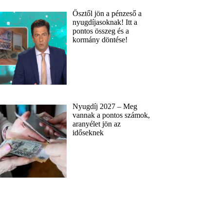
Ősztől jön a pénzeső a
nyugdíjasoknak! Itt a
pontos összeg és a
kormány döntése!
Nyugdíj 2027 – Meg
vannak a pontos számok,
aranyélet jön az
időseknek