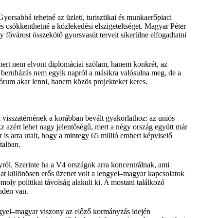
yorsabbá tehetné az üzleti, turisztikai és munkaerőpiaci
 és csökkenthetné a közlekedési elszigeteltséget. Magyar Péter
fővárost összekötő gyorsvasút terveit sikerülne elfogadtatni
 mert nem elvont diplomáciai szólam, hanem konkrét, az
n beruházás nem egyik napról a másikra valósulna meg, de a
órum akar lenni, hanem közös projekteket keres.
k visszatérnének a korábban bevált gyakorlathoz: az uniós
Ez azért lehet nagy jelentőségű, mert a négy ország együtt már
is arra utalt, hogy a mintegy 65 millió embert képviselő
talban.
yról. Szerinte ha a V4 országok arra koncentrálnak, ami
dat különösen erős üzenet volt a lengyel–magyar kapcsolatok
oly politikai távolság alakult ki. A mostani találkozó
enden van.
engyel–magyar viszony az előző kormányzás idején