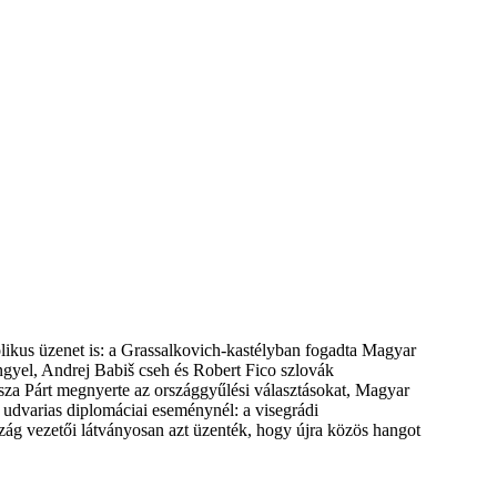
ikus üzenet is: a Grassalkovich-kastélyban fogadta Magyar
gyel, Andrej Babiš cseh és Robert Fico szlovák
isza Párt megnyerte az országgyűlési választásokat, Magyar
y udvarias diplomáciai eseménynél: a visegrádi
ág vezetői látványosan azt üzenték, hogy újra közös hangot