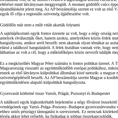
eltérései miatt látványosan meggyengült. A mostani gödöllői csúcs épp
újraindításként jelent meg. Az AP beszámolója szerint ez volt az első V
egyik fő célja a regionális szövetség újjáélesztése volt.
Gödöllőn már nem a múlt vitáit akarták folytatni
A sajtótájékoztató egyik fontos üzenete az volt, hogy a négy ország ne
amelyek elválasztják őket, hanem azokra, amelyekben közös érdek muta
hangsúlyozta, amikor arról beszélt: nem akarnak olyan témákat az aszta
elárul a találkozó hangulatáról. A felek tisztában vannak vele, hogy
láthatóan az volt a cél, hogy a működőképes közös nevezőt találják me
Ez a megközelítés Magyar Péter számára is fontos politikai üzenet. A T
Magyarország visszatér az együttműködőbb európai politikához, miköz
ennek az első látványos külpolitikai állomásai közé tartozik: a magyar
szövetségépítésről beszélt. Az AP beszámolója szerint Magyar a korábbi
együttműködésen alapuló külpolitikát hangsúlyozta.
Gyorsvasút köthetné össze Varsót, Prágát, Pozsonyt és Budapestet
A találkozó egyik legkonkrétabb bejelentése a négy fővárost összekötő 
vendégeinek egy Varsó–Prága–Pozsony–Budapest gyorsvasútvonalra von
ehhez uniós pénzügyi támogatást is szerezzenek. Ez nemcsak közlekedésp
térség akkor lehet erősebb, ha fizikailag is jobban összekapcsolódik.