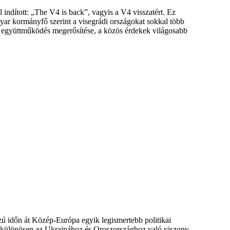
 indított: „The V4 is back”, vagyis a V4 visszatért. Ez
gyar kormányfő szerint a visegrádi országokat sokkal több
 az együttműködés megerősítése, a közös érdekek világosabb
ú időn át Közép-Európa egyik legismertebb politikai
k, különösen az Ukrajnához és Oroszországhoz való viszony