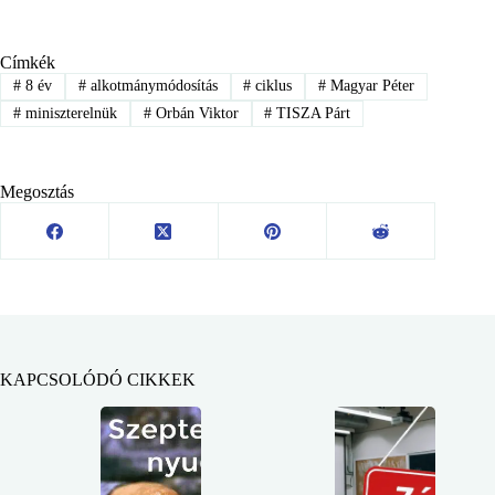
Címkék
#
8 év
#
alkotmánymódosítás
#
ciklus
#
Magyar Péter
#
miniszterelnük
#
Orbán Viktor
#
TISZA Párt
Megosztás
KAPCSOLÓDÓ CIKKEK