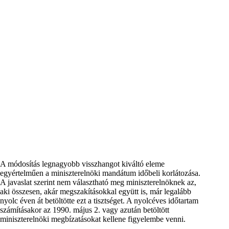
A módosítás legnagyobb visszhangot kiváltó eleme
egyértelműen a miniszterelnöki mandátum időbeli korlátozása.
A javaslat szerint nem választható meg miniszterelnöknek az,
aki összesen, akár megszakításokkal együtt is, már legalább
nyolc éven át betöltötte ezt a tisztséget. A nyolcéves időtartam
számításakor az 1990. május 2. vagy azután betöltött
miniszterelnöki megbízatásokat kellene figyelembe venni.