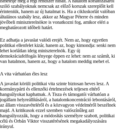
ismételje meg a régi rendszer hibáit. A hatalom korlátozásáról
szóló szabályoknak nemcsak az előző korszak szereplőit kell
érinteniük, hanem az új hatalmat is. Ha a cikluskorlát valóban
általános szabály lesz, akkor az Magyar Péterre és minden
jövőbeli miniszterelnökre is vonatkozni fog, amikor eléri a
meghatározott időbeli határt.
Ez adhatja a javaslat valódi erejét. Nem az, hogy egyetlen
politikai ellenfelet kizár, hanem az, hogy kimondja: senki nem
lehet korlátlan ideig miniszterelnök. Egy új
demokráciafelfogás lényege éppen ez lehet: nem az számít, ki
van hatalmon, hanem az, hogy a hatalom meddig mehet el.
A vita várhatóan éles lesz
A javaslat körüli politikai vita szinte biztosan heves lesz. A
kormánypárti és ellenzéki értelmezések teljesen eltérő
hangsúlyokat kaphatnak. A Tisza és támogatói várhatóan a
jogállam helyreállításáról, a hatalomkoncentráció lebontásáról,
az állam visszavételéről és a közvagyon védelméről beszélnek
majd. A kritikusok ezzel szemben valószínűleg azt
hangsúlyozzák, hogy a módosítás személyre szabott, politikai
célú és Orbán Viktor visszatérésének megakadályozására
irányul.