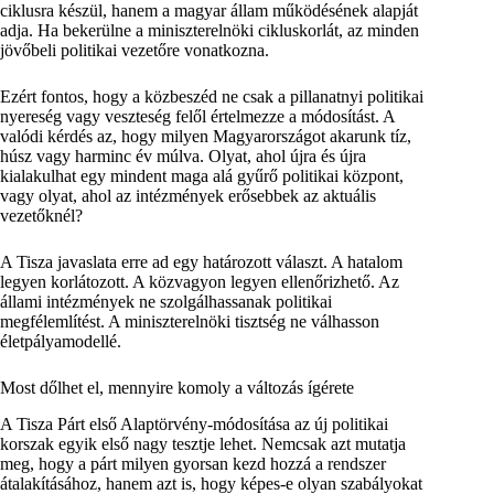
ciklusra készül, hanem a magyar állam működésének alapját
adja. Ha bekerülne a miniszterelnöki cikluskorlát, az minden
jövőbeli politikai vezetőre vonatkozna.
Ezért fontos, hogy a közbeszéd ne csak a pillanatnyi politikai
nyereség vagy veszteség felől értelmezze a módosítást. A
valódi kérdés az, hogy milyen Magyarországot akarunk tíz,
húsz vagy harminc év múlva. Olyat, ahol újra és újra
kialakulhat egy mindent maga alá gyűrő politikai központ,
vagy olyat, ahol az intézmények erősebbek az aktuális
vezetőknél?
A Tisza javaslata erre ad egy határozott választ. A hatalom
legyen korlátozott. A közvagyon legyen ellenőrizhető. Az
állami intézmények ne szolgálhassanak politikai
megfélemlítést. A miniszterelnöki tisztség ne válhasson
életpályamodellé.
Most dőlhet el, mennyire komoly a változás ígérete
A Tisza Párt első Alaptörvény-módosítása az új politikai
korszak egyik első nagy tesztje lehet. Nemcsak azt mutatja
meg, hogy a párt milyen gyorsan kezd hozzá a rendszer
átalakításához, hanem azt is, hogy képes-e olyan szabályokat