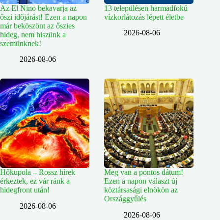
Az El Nino bekavarja az
13 településen harmadfokú
őszi időjárást! Ezen a napon
vízkorlátozás lépett életbe
már beköszönt az őszies
2026-08-06
hideg, nem hiszünk a
szemünknek!
2026-08-06
Hőkupola – Rossz hírek
Meg van a pontos dátum!
érkeztek, ez vár ránk a
Ezen a napon választ új
hidegfront után!
köztársasági elnökön az
Országgyűlés
2026-08-06
2026-08-06