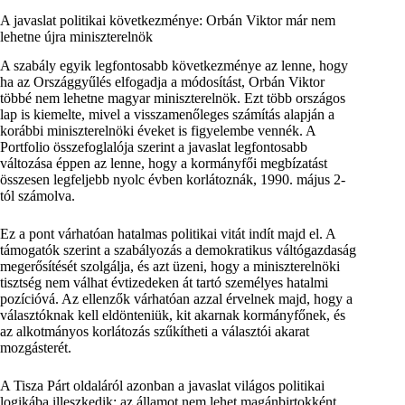
A javaslat politikai következménye: Orbán Viktor már nem
lehetne újra miniszterelnök
A szabály egyik legfontosabb következménye az lenne, hogy
ha az Országgyűlés elfogadja a módosítást, Orbán Viktor
többé nem lehetne magyar miniszterelnök. Ezt több országos
lap is kiemelte, mivel a visszamenőleges számítás alapján a
korábbi miniszterelnöki éveket is figyelembe vennék. A
Portfolio összefoglalója szerint a javaslat legfontosabb
változása éppen az lenne, hogy a kormányfői megbízatást
összesen legfeljebb nyolc évben korlátoznák, 1990. május 2-
tól számolva.
Ez a pont várhatóan hatalmas politikai vitát indít majd el. A
támogatók szerint a szabályozás a demokratikus váltógazdaság
megerősítését szolgálja, és azt üzeni, hogy a miniszterelnöki
tisztség nem válhat évtizedeken át tartó személyes hatalmi
pozícióvá. Az ellenzők várhatóan azzal érvelnek majd, hogy a
választóknak kell eldönteniük, kit akarnak kormányfőnek, és
az alkotmányos korlátozás szűkítheti a választói akarat
mozgásterét.
A Tisza Párt oldaláról azonban a javaslat világos politikai
logikába illeszkedik: az államot nem lehet magánbirtokként