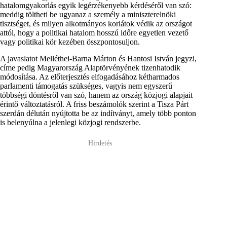
hatalomgyakorlás egyik legérzékenyebb kérdéséről van szó:
meddig töltheti be ugyanaz a személy a miniszterelnöki
tisztséget, és milyen alkotmányos korlátok védik az országot
attól, hogy a politikai hatalom hosszú időre egyetlen vezető
vagy politikai kör kezében összpontosuljon.
A javaslatot Melléthei-Barna Márton és Hantosi István jegyzi,
címe pedig Magyarország Alaptörvényének tizenhatodik
módosítása. Az előterjesztés elfogadásához kétharmados
parlamenti támogatás szükséges, vagyis nem egyszerű
többségi döntésről van szó, hanem az ország közjogi alapjait
érintő változtatásról. A friss beszámolók szerint a Tisza Párt
szerdán délután nyújtotta be az indítványt, amely több ponton
is belenyúlna a jelenlegi közjogi rendszerbe.
Hirdetés