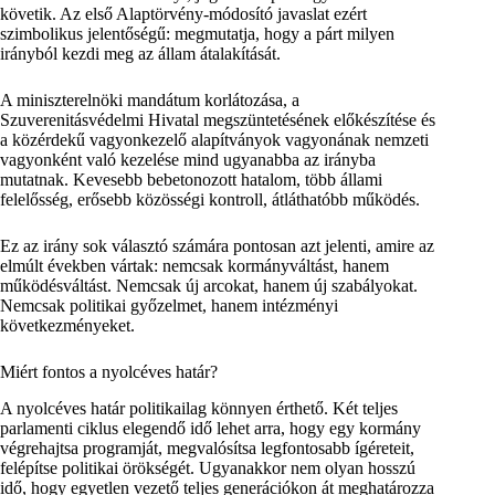
követik. Az első Alaptörvény-módosító javaslat ezért
szimbolikus jelentőségű: megmutatja, hogy a párt milyen
irányból kezdi meg az állam átalakítását.
A miniszterelnöki mandátum korlátozása, a
Szuverenitásvédelmi Hivatal megszüntetésének előkészítése és
a közérdekű vagyonkezelő alapítványok vagyonának nemzeti
vagyonként való kezelése mind ugyanabba az irányba
mutatnak. Kevesebb bebetonozott hatalom, több állami
felelősség, erősebb közösségi kontroll, átláthatóbb működés.
Ez az irány sok választó számára pontosan azt jelenti, amire az
elmúlt években vártak: nemcsak kormányváltást, hanem
működésváltást. Nemcsak új arcokat, hanem új szabályokat.
Nemcsak politikai győzelmet, hanem intézményi
következményeket.
Miért fontos a nyolcéves határ?
A nyolcéves határ politikailag könnyen érthető. Két teljes
parlamenti ciklus elegendő idő lehet arra, hogy egy kormány
végrehajtsa programját, megvalósítsa legfontosabb ígéreteit,
felépítse politikai örökségét. Ugyanakkor nem olyan hosszú
idő, hogy egyetlen vezető teljes generációkon át meghatározza