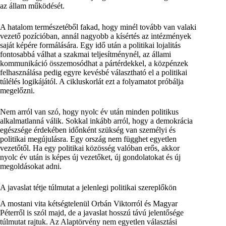
az állam működését.
A hatalom természetéből fakad, hogy minél tovább van valaki
vezető pozícióban, annál nagyobb a kísértés az intézmények
saját képére formálására. Egy idő után a politikai lojalitás
fontosabbá válhat a szakmai teljesítménynél, az állami
kommunikáció összemosódhat a pártérdekkel, a közpénzek
felhasználása pedig egyre kevésbé választható el a politikai
túlélés logikájától. A cikluskorlát ezt a folyamatot próbálja
megelőzni.
Nem arról van szó, hogy nyolc év után minden politikus
alkalmatlanná válik. Sokkal inkább arról, hogy a demokrácia
egészsége érdekében időnként szükség van személyi és
politikai megújulásra. Egy ország nem függhet egyetlen
vezetőtől. Ha egy politikai közösség valóban erős, akkor
nyolc év után is képes új vezetőket, új gondolatokat és új
megoldásokat adni.
A javaslat tétje túlmutat a jelenlegi politikai szereplőkön
A mostani vita kétségtelenül Orbán Viktorról és Magyar
Péterről is szól majd, de a javaslat hosszú távú jelentősége
túlmutat rajtuk. Az Alaptörvény nem egyetlen választási