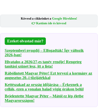
Kövesd a cikkeinket a
Google Hírekben!
👉 Kattints ide és kövesd
Ezeket olvastad már?
Szeptemberi nyugdíj – Elfogadták! Így változik
2026-ban!
Hivatalos a 2026/27-es tanév rendje! Rengeteg
tanítási szünet lesz, itt a lista!
Rábólintott Magyar Péter! Ezt tervezi a kormány az
augusztus 20.-i tűzijátékkal
Kettészakad az ország időjárása – Érkeznek a
cellák, ezen a vonalan halad végig órákon belül
Bejelentette Magyar Péter – Mától ez lép életbe
Magyarországon!