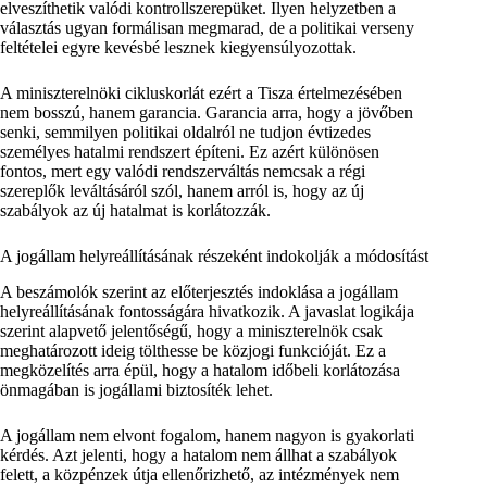
elveszíthetik valódi kontrollszerepüket. Ilyen helyzetben a
választás ugyan formálisan megmarad, de a politikai verseny
feltételei egyre kevésbé lesznek kiegyensúlyozottak.
A miniszterelnöki cikluskorlát ezért a Tisza értelmezésében
nem bosszú, hanem garancia. Garancia arra, hogy a jövőben
senki, semmilyen politikai oldalról ne tudjon évtizedes
személyes hatalmi rendszert építeni. Ez azért különösen
fontos, mert egy valódi rendszerváltás nemcsak a régi
szereplők leváltásáról szól, hanem arról is, hogy az új
szabályok az új hatalmat is korlátozzák.
A jogállam helyreállításának részeként indokolják a módosítást
A beszámolók szerint az előterjesztés indoklása a jogállam
helyreállításának fontosságára hivatkozik. A javaslat logikája
szerint alapvető jelentőségű, hogy a miniszterelnök csak
meghatározott ideig tölthesse be közjogi funkcióját. Ez a
megközelítés arra épül, hogy a hatalom időbeli korlátozása
önmagában is jogállami biztosíték lehet.
A jogállam nem elvont fogalom, hanem nagyon is gyakorlati
kérdés. Azt jelenti, hogy a hatalom nem állhat a szabályok
felett, a közpénzek útja ellenőrizhető, az intézmények nem