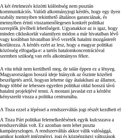
A két értelmezés közötti különbség nem pusztán
kommunikációs. Valódi alkotmányjogi kérdés, hogy egy ilyen
szabály mennyiben tekinthető általános garanciának, és
mennyiben érinti visszamenőlegesen konkrét politikai
szereplők jövőbeli lehetőségeit. Ugyanakkor az is igaz, hogy
minden cikluskorlát valamilyen módon a már hivatalban lévő
vagy korábban hivatalban lévő vezetők hatalmi mozgásterét
korlátozza. A kérdés ezért az lesz, hogy a magyar politikai
közösség elfogadja-e: a tartós hatalomkoncentrációval
szemben szükség van erős alkotmányos fékre.
A vita tehát nem kerülhető meg, de talán éppen ez a lényeg.
Magyarországon hosszú ideje hiányzik az őszinte közéleti
beszélgetés arról, hogyan lehetne úgy átalakítani az államot,
hogy többé ne lehessen egyetlen politikai oldal hosszú távú
hatalmi projektjévé tenni. A mostani javaslat ezt a kérdést
kényszeríti vissza a politika centrumába.
A Tisza ezzel a lépéssel a rendszerváltás jogi részét kezdheti el
A Tisza Párt politikai felemelkedésének egyik kulcsszava a
rendszerváltás volt. Ez azonban nem lehet puszta
kampányszlogen. A rendszerváltás akkor válik valósággá,
amikor konkrét intézményi, jogi és közpénzügyi változások