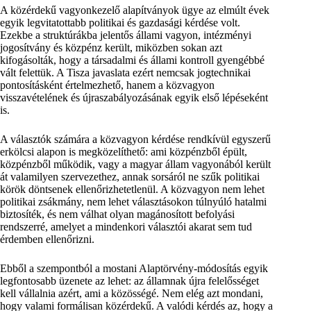
A közérdekű vagyonkezelő alapítványok ügye az elmúlt évek
egyik legvitatottabb politikai és gazdasági kérdése volt.
Ezekbe a struktúrákba jelentős állami vagyon, intézményi
jogosítvány és közpénz került, miközben sokan azt
kifogásolták, hogy a társadalmi és állami kontroll gyengébbé
vált felettük. A Tisza javaslata ezért nemcsak jogtechnikai
pontosításként értelmezhető, hanem a közvagyon
visszavételének és újraszabályozásának egyik első lépéseként
is.
A választók számára a közvagyon kérdése rendkívül egyszerű
erkölcsi alapon is megközelíthető: ami közpénzből épült,
közpénzből működik, vagy a magyar állam vagyonából került
át valamilyen szervezethez, annak sorsáról ne szűk politikai
körök döntsenek ellenőrizhetetlenül. A közvagyon nem lehet
politikai zsákmány, nem lehet választásokon túlnyúló hatalmi
biztosíték, és nem válhat olyan magánosított befolyási
rendszerré, amelyet a mindenkori választói akarat sem tud
érdemben ellenőrizni.
Ebből a szempontból a mostani Alaptörvény-módosítás egyik
legfontosabb üzenete az lehet: az államnak újra felelősséget
kell vállalnia azért, ami a közösségé. Nem elég azt mondani,
hogy valami formálisan közérdekű. A valódi kérdés az, hogy a