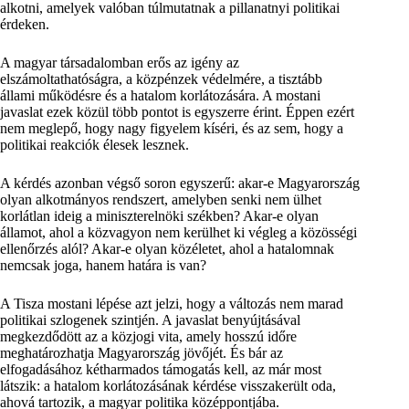
alkotni, amelyek valóban túlmutatnak a pillanatnyi politikai
érdeken.
A magyar társadalomban erős az igény az
elszámoltathatóságra, a közpénzek védelmére, a tisztább
állami működésre és a hatalom korlátozására. A mostani
javaslat ezek közül több pontot is egyszerre érint. Éppen ezért
nem meglepő, hogy nagy figyelem kíséri, és az sem, hogy a
politikai reakciók élesek lesznek.
A kérdés azonban végső soron egyszerű: akar-e Magyarország
olyan alkotmányos rendszert, amelyben senki nem ülhet
korlátlan ideig a miniszterelnöki székben? Akar-e olyan
államot, ahol a közvagyon nem kerülhet ki végleg a közösségi
ellenőrzés alól? Akar-e olyan közéletet, ahol a hatalomnak
nemcsak joga, hanem határa is van?
A Tisza mostani lépése azt jelzi, hogy a változás nem marad
politikai szlogenek szintjén. A javaslat benyújtásával
megkezdődött az a közjogi vita, amely hosszú időre
meghatározhatja Magyarország jövőjét. És bár az
elfogadásához kétharmados támogatás kell, az már most
látszik: a hatalom korlátozásának kérdése visszakerült oda,
ahová tartozik, a magyar politika középpontjába.