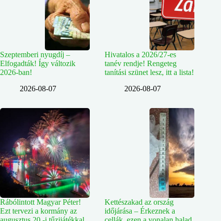
Szeptemberi nyugdíj –
Hivatalos a 2026/27-es
Elfogadták! Így változik
tanév rendje! Rengeteg
2026-ban!
tanítási szünet lesz, itt a lista!
2026-08-07
2026-08-07
Rábólintott Magyar Péter!
Kettészakad az ország
Ezt tervezi a kormány az
időjárása – Érkeznek a
augusztus 20.-i tűzijátékkal
cellák, ezen a vonalan halad