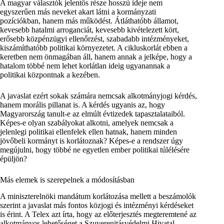
A magyar választók jelentős része hosszú ideje nem
egyszerűen más neveket akart látni a kormányzati
pozíciókban, hanem más működést. Átláthatóbb államot,
kevesebb hatalmi arroganciát, kevesebb kivételezett kört,
erősebb közpénzügyi ellenőrzést, szabadabb intézményeket,
kiszámíthatóbb politikai környezetet. A cikluskorlát ebben a
keretben nem önmagában áll, hanem annak a jelképe, hogy a
hatalom többé nem lehet korlátlan ideig ugyanannak a
politikai központnak a kezében.
A javaslat ezért sokak számára nemcsak alkotmányjogi kérdés,
hanem morális pillanat is. A kérdés ugyanis az, hogy
Magyarország tanult-e az elmúlt évtizedek tapasztalataiból.
Képes-e olyan szabályokat alkotni, amelyek nemcsak a
jelenlegi politikai ellenfelek ellen hatnak, hanem minden
jövőbeli kormányt is korlátoznak? Képes-e a rendszer úgy
megújulni, hogy többé ne egyetlen ember politikai túlélésére
épüljön?
Más elemek is szerepelnek a módosításban
A miniszterelnöki mandátum korlátozása mellett a beszámolók
szerint a javaslat más fontos közjogi és intézményi kérdéseket
is érint. A Telex azt írta, hogy az előterjesztés megteremtené az
alkotmányos lehetőséget a Szuverenitásvédelmi Hivatal