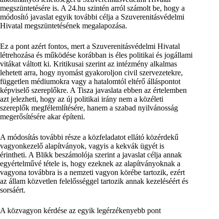
megszüntetésére is. A 24.hu szintén arról számolt be, hogy a
módosító javaslat egyik további célja a Szuverenitásvédelmi
Hivatal megszüntetésének megalapozása.
Ez a pont azért fontos, mert a Szuverenitásvédelmi Hivatal
létrehozása és működése korábban is éles politikai és jogállami
vitákat váltott ki. Kritikusai szerint az intézmény alkalmas
lehetett arra, hogy nyomást gyakoroljon civil szervezetekre,
független médiumokra vagy a hatalomtól eltérő álláspontot
képviselő szereplőkre. A Tisza javaslata ebben az értelemben
azt jelezheti, hogy az új politikai irány nem a közéleti
szereplők megfélemlítésére, hanem a szabad nyilvánosság
megerősítésére akar építeni.
A módosítás további része a közfeladatot ellátó közérdekű
vagyonkezelő alapítványok, vagyis a kekvák ügyét is
érintheti. A Blikk beszámolója szerint a javaslat célja annak
egyértelművé tétele is, hogy ezeknek az alapítványoknak a
vagyona továbbra is a nemzeti vagyon körébe tartozik, ezért
az állam közvetlen felelősséggel tartozik annak kezeléséért és
sorsáért.
A közvagyon kérdése az egyik legérzékenyebb pont