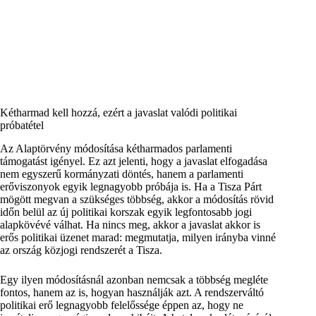
Kétharmad kell hozzá, ezért a javaslat valódi politikai
próbatétel
Az Alaptörvény módosítása kétharmados parlamenti
támogatást igényel. Ez azt jelenti, hogy a javaslat elfogadása
nem egyszerű kormányzati döntés, hanem a parlamenti
erőviszonyok egyik legnagyobb próbája is. Ha a Tisza Párt
mögött megvan a szükséges többség, akkor a módosítás rövid
időn belül az új politikai korszak egyik legfontosabb jogi
alapkövévé válhat. Ha nincs meg, akkor a javaslat akkor is
erős politikai üzenet marad: megmutatja, milyen irányba vinné
az ország közjogi rendszerét a Tisza.
Egy ilyen módosításnál azonban nemcsak a többség megléte
fontos, hanem az is, hogyan használják azt. A rendszerváltó
politikai erő legnagyobb felelőssége éppen az, hogy ne