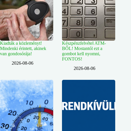
Kiadták a közleményt!
Készpénzfelvétel ATM-
Mindenki érintett, akinek
BŐL! Mostantól ezt a
van gondosórája!
gombot kell nyomni,
FONTOS!
2026-08-06
2026-08-06