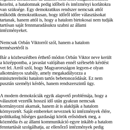
kezelni, a hatalomnak pedig időbeli és intézményi korlátokra
van szüksége. Egy demokratikus rendszer nemcsak attól
működik demokratikusan, hogy időről időre választásokat
tartanak, hanem attól is, hogy a hatalom birtokosai nem tudják
tartósan saját fennmaradásukra szabni az állami
intézményeket.
Nemcsak Orbán Viktorról szól, hanem a hatalom
természetéről is
Bár a közbeszédben érthető módon Orbán Viktor neve került
a középpontba, a javaslat valójában ennél szélesebb kérdést
vet fel. Arról szól, hogy Magyarországon legyen-e olyan
alkotmányos szabály, amely megakadályozza a
miniszterelnöki hatalom tartós bebetonozódását. Ez nem
pusztán személyi kérdés, hanem rendszerszintű ügy.
A modern demokráciák egyik alapvető problémája, hogy a
választott vezetők hosszú idő után gyakran nemcsak
kormányozni akarnak, hanem át is alakítják a hatalom
környezetét. Saját embereket neveznek ki intézmények élére,
politikailag hűséges gazdasági körök erősödnek meg, a
közmédia és az állami kommunikáció egyre inkább a hatalom
fenntartását szolgálhatja, az ellenőrző intézmények pedig