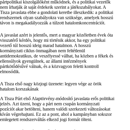
pártpolitikai kiszolgálóként működnek, és a politikai vezetők
nem írhatják át saját érdekeik szerint a játékszabályokat. A
Tisza javaslata ebbe a gondolati keretbe illeszkedik: a politikai
rendszernek olyan szabályokra van szüksége, amelyek hosszú
távon is megakadályozzák a túlzott hatalomkoncentrációt.
A javaslat azért is jelentős, mert a magyar közéletben évek óta
visszatérő kérdés, hogy mi történik akkor, ha egy politikai
vezető túl hosszú ideig marad hatalmon. A hosszú
kormányzati ciklus önmagában nem feltétlenül
antidemokratikus, de veszélyessé válhat, ha közben a fékek és
ellensúlyok gyengülnek, az állami intézmények
pártkötődésűvé válnak, és a közvagyon feletti kontroll
elmosódik.
A Tisza első nagy közjogi üzenete: legyen vége az örök
hatalom korszakának
A Tisza Párt első Alaptörvény-módosító javaslata erős politikai
jelzés. Azt üzeni, hogy a párt nem csupán kormányzati
pozíciót akar betölteni, hanem valódi szerkezeti változásokat
kíván végrehajtani. Ez az a pont, ahol a kampányban sokszor
emlegetett rendszerváltás elkezd jogi formát ölteni.