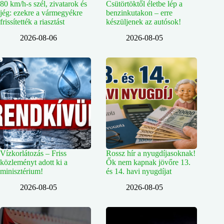
80 km/h-s szél, zivatarok és
Csütörtöktől életbe lép a
jég: ezekre a vármegyékre
benzinkutakon – erre
frissítették a riasztást
készüljenek az autósok!
2026-08-06
2026-08-05
Vízkorlátozás – Friss
Rossz hír a nyugdíjasoknak!
közleményt adott ki a
Ők nem kapnak jövőre 13.
minisztérium!
és 14. havi nyugdíjat
2026-08-05
2026-08-05