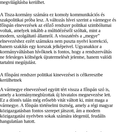
megvilágításba kerülhet.
A Tisza-kormány számára ez komoly kommunikációs és
szakpolitikai próba lesz. A változás hívei szerint a vármegye és
főispán elnevezések az előző rendszer politikai szimbólumai
voltak, amelyek inkább a múltidézésről szóltak, mint a
modern, szolgáltató államról. A visszatérés a „megye”
elnevezéshez ezért számukra nem puszta nyelvi korrekció,
hanem szakítás egy korszak jelképeivel. Ugyanakkor a
kormányváltásban hívőknek is fontos, hogy a rendszerváltás
ne felesleges költségek újratermelését jelentse, hanem valódi
tartalmi megújulást.
A főispáni rendszer politikai kinevezései is célkeresztbe
kerülhetnek
A vármegye elnevezéssel együtt tért vissza a főispán szó is,
amely a kormánymegbízottak új hivatalos megnevezése lett.
Ez a döntés talán még erősebb vitát váltott ki, mint maga a
vármegye. A főispán történelmi tisztség, amely a régi magyar
közigazgatásban fontos szerepet játszott, ám a modern
közigazgatási nyelvben sokak számára idegenül, feudális
hangulatúan hatott.