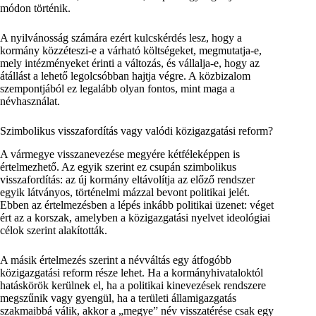
módon történik.
A nyilvánosság számára ezért kulcskérdés lesz, hogy a
kormány közzéteszi-e a várható költségeket, megmutatja-e,
mely intézményeket érinti a változás, és vállalja-e, hogy az
átállást a lehető legolcsóbban hajtja végre. A közbizalom
szempontjából ez legalább olyan fontos, mint maga a
névhasználat.
Szimbolikus visszafordítás vagy valódi közigazgatási reform?
A vármegye visszanevezése megyére kétféleképpen is
értelmezhető. Az egyik szerint ez csupán szimbolikus
visszafordítás: az új kormány eltávolítja az előző rendszer
egyik látványos, történelmi mázzal bevont politikai jelét.
Ebben az értelmezésben a lépés inkább politikai üzenet: véget
ért az a korszak, amelyben a közigazgatási nyelvet ideológiai
célok szerint alakították.
A másik értelmezés szerint a névváltás egy átfogóbb
közigazgatási reform része lehet. Ha a kormányhivataloktól
hatáskörök kerülnek el, ha a politikai kinevezések rendszere
megszűnik vagy gyengül, ha a területi államigazgatás
szakmaibbá válik, akkor a „megye” név visszatérése csak egy