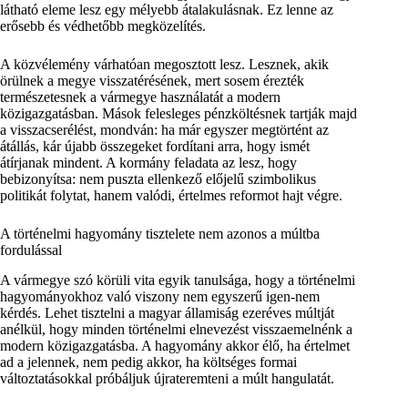
látható eleme lesz egy mélyebb átalakulásnak. Ez lenne az
erősebb és védhetőbb megközelítés.
A közvélemény várhatóan megosztott lesz. Lesznek, akik
örülnek a megye visszatérésének, mert sosem érezték
természetesnek a vármegye használatát a modern
közigazgatásban. Mások felesleges pénzköltésnek tartják majd
a visszacserélést, mondván: ha már egyszer megtörtént az
átállás, kár újabb összegeket fordítani arra, hogy ismét
átírjanak mindent. A kormány feladata az lesz, hogy
bebizonyítsa: nem puszta ellenkező előjelű szimbolikus
politikát folytat, hanem valódi, értelmes reformot hajt végre.
A történelmi hagyomány tisztelete nem azonos a múltba
fordulással
A vármegye szó körüli vita egyik tanulsága, hogy a történelmi
hagyományokhoz való viszony nem egyszerű igen-nem
kérdés. Lehet tisztelni a magyar államiság ezeréves múltját
anélkül, hogy minden történelmi elnevezést visszaemelnénk a
modern közigazgatásba. A hagyomány akkor élő, ha értelmet
ad a jelennek, nem pedig akkor, ha költséges formai
változtatásokkal próbáljuk újrateremteni a múlt hangulatát.