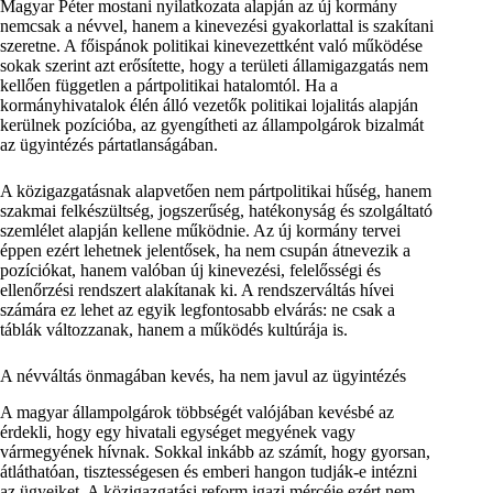
Magyar Péter mostani nyilatkozata alapján az új kormány
nemcsak a névvel, hanem a kinevezési gyakorlattal is szakítani
szeretne. A főispánok politikai kinevezettként való működése
sokak szerint azt erősítette, hogy a területi államigazgatás nem
kellően független a pártpolitikai hatalomtól. Ha a
kormányhivatalok élén álló vezetők politikai lojalitás alapján
kerülnek pozícióba, az gyengítheti az állampolgárok bizalmát
az ügyintézés pártatlanságában.
A közigazgatásnak alapvetően nem pártpolitikai hűség, hanem
szakmai felkészültség, jogszerűség, hatékonyság és szolgáltató
szemlélet alapján kellene működnie. Az új kormány tervei
éppen ezért lehetnek jelentősek, ha nem csupán átnevezik a
pozíciókat, hanem valóban új kinevezési, felelősségi és
ellenőrzési rendszert alakítanak ki. A rendszerváltás hívei
számára ez lehet az egyik legfontosabb elvárás: ne csak a
táblák változzanak, hanem a működés kultúrája is.
A névváltás önmagában kevés, ha nem javul az ügyintézés
A magyar állampolgárok többségét valójában kevésbé az
érdekli, hogy egy hivatali egységet megyének vagy
vármegyének hívnak. Sokkal inkább az számít, hogy gyorsan,
átláthatóan, tisztességesen és emberi hangon tudják-e intézni
az ügyeiket. A közigazgatási reform igazi mércéje ezért nem