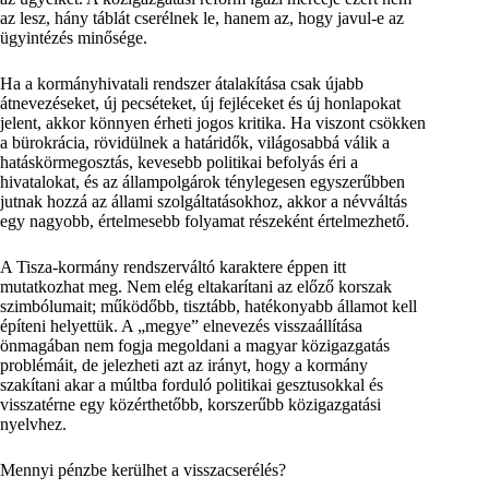
az lesz, hány táblát cserélnek le, hanem az, hogy javul-e az
ügyintézés minősége.
Ha a kormányhivatali rendszer átalakítása csak újabb
átnevezéseket, új pecséteket, új fejléceket és új honlapokat
jelent, akkor könnyen érheti jogos kritika. Ha viszont csökken
a bürokrácia, rövidülnek a határidők, világosabbá válik a
hatáskörmegosztás, kevesebb politikai befolyás éri a
hivatalokat, és az állampolgárok ténylegesen egyszerűbben
jutnak hozzá az állami szolgáltatásokhoz, akkor a névváltás
egy nagyobb, értelmesebb folyamat részeként értelmezhető.
A Tisza-kormány rendszerváltó karaktere éppen itt
mutatkozhat meg. Nem elég eltakarítani az előző korszak
szimbólumait; működőbb, tisztább, hatékonyabb államot kell
építeni helyettük. A „megye” elnevezés visszaállítása
önmagában nem fogja megoldani a magyar közigazgatás
problémáit, de jelezheti azt az irányt, hogy a kormány
szakítani akar a múltba forduló politikai gesztusokkal és
visszatérne egy közérthetőbb, korszerűbb közigazgatási
nyelvhez.
Mennyi pénzbe kerülhet a visszacserélés?