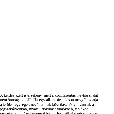
A kérdés azért is érzékeny, mert a közigazgatási névhasználat
nem önmagában áll. Ha egy állam hivatalosan megváltoztatja
a területi egységek nevét, annak következményei vannak a
jogszabályokban, hivatali dokumentumokban, táblákon,
pecséteken, intézménynevekben, informatikai rendszerekben,