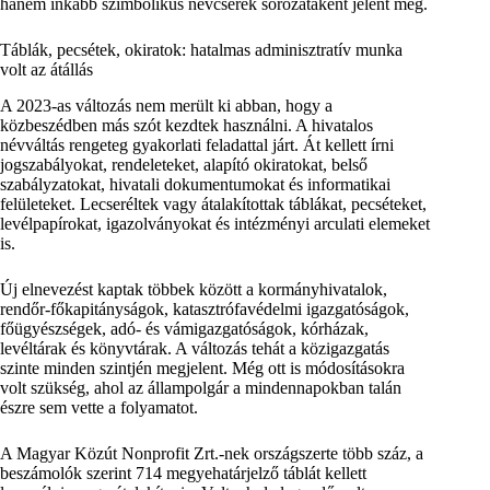
hanem inkább szimbolikus névcserék sorozataként jelent meg.
Táblák, pecsétek, okiratok: hatalmas adminisztratív munka
volt az átállás
A 2023-as változás nem merült ki abban, hogy a
közbeszédben más szót kezdtek használni. A hivatalos
névváltás rengeteg gyakorlati feladattal járt. Át kellett írni
jogszabályokat, rendeleteket, alapító okiratokat, belső
szabályzatokat, hivatali dokumentumokat és informatikai
felületeket. Lecseréltek vagy átalakítottak táblákat, pecséteket,
levélpapírokat, igazolványokat és intézményi arculati elemeket
is.
Új elnevezést kaptak többek között a kormányhivatalok,
rendőr-főkapitányságok, katasztrófavédelmi igazgatóságok,
főügyészségek, adó- és vámigazgatóságok, kórházak,
levéltárak és könyvtárak. A változás tehát a közigazgatás
szinte minden szintjén megjelent. Még ott is módosításokra
volt szükség, ahol az állampolgár a mindennapokban talán
észre sem vette a folyamatot.
A Magyar Közút Nonprofit Zrt.-nek országszerte több száz, a
beszámolók szerint 714 megyehatárjelző táblát kellett