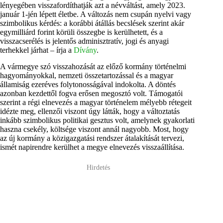
lényegében visszafordíthatják azt a névváltást, amely 2023.
január 1-jén lépett életbe. A változás nem csupán nyelvi vagy
szimbolikus kérdés: a korábbi átállás becslések szerint akár
egymilliárd forint körüli összegbe is kerülhetett, és a
visszacserélés is jelentős adminisztratív, jogi és anyagi
terhekkel járhat – írja a
Dívány
.
A vármegye szó visszahozását az előző kormány történelmi
hagyományokkal, nemzeti összetartozással és a magyar
államiság ezeréves folytonosságával indokolta. A döntés
azonban kezdettől fogva erősen megosztó volt. Támogatói
szerint a régi elnevezés a magyar történelem mélyebb rétegeit
idézte meg, ellenzői viszont úgy látták, hogy a változtatás
inkább szimbolikus politikai gesztus volt, amelynek gyakorlati
haszna csekély, költsége viszont annál nagyobb. Most, hogy
az új kormány a közigazgatási rendszer átalakítását tervezi,
ismét napirendre kerülhet a megye elnevezés visszaállítása.
Hirdetés