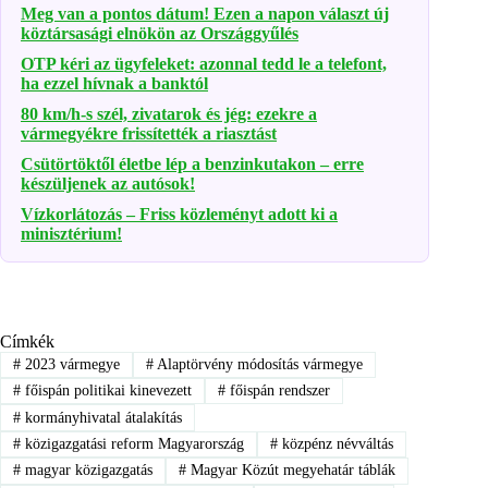
Meg van a pontos dátum! Ezen a napon választ új
köztársasági elnökön az Országgyűlés
OTP kéri az ügyfeleket: azonnal tedd le a telefont,
ha ezzel hívnak a banktól
80 km/h-s szél, zivatarok és jég: ezekre a
vármegyékre frissítették a riasztást
Csütörtöktől életbe lép a benzinkutakon – erre
készüljenek az autósok!
Vízkorlátozás – Friss közleményt adott ki a
minisztérium!
Címkék
#
2023 vármegye
#
Alaptörvény módosítás vármegye
#
főispán politikai kinevezett
#
főispán rendszer
#
kormányhivatal átalakítás
#
közigazgatási reform Magyarország
#
közpénz névváltás
#
magyar közigazgatás
#
Magyar Közút megyehatár táblák