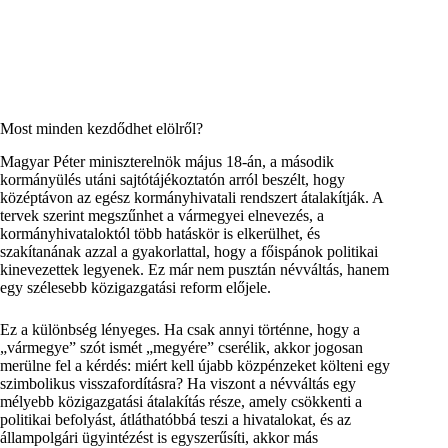
Most minden kezdődhet elölről?
Magyar Péter miniszterelnök május 18-án, a második
kormányülés utáni sajtótájékoztatón arról beszélt, hogy
középtávon az egész kormányhivatali rendszert átalakítják. A
tervek szerint megszűnhet a vármegyei elnevezés, a
kormányhivataloktól több hatáskör is elkerülhet, és
szakítanának azzal a gyakorlattal, hogy a főispánok politikai
kinevezettek legyenek. Ez már nem pusztán névváltás, hanem
egy szélesebb közigazgatási reform előjele.
Ez a különbség lényeges. Ha csak annyi történne, hogy a
„vármegye” szót ismét „megyére” cserélik, akkor jogosan
merülne fel a kérdés: miért kell újabb közpénzeket költeni egy
szimbolikus visszafordításra? Ha viszont a névváltás egy
mélyebb közigazgatási átalakítás része, amely csökkenti a
politikai befolyást, átláthatóbbá teszi a hivatalokat, és az
állampolgári ügyintézést is egyszerűsíti, akkor más