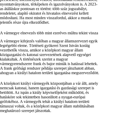
nyomtatványokon, térképeken és igazolványokon is. A 2023-
as átálláskor pontosan ez történt: több száz jogszabályt,
rendeletet, alapító okiratot és hivatalos elnevezést kellett
módosítani. Ha most minden visszafordul, akkor a munka
jelentős része újra elkezdődhet.
A vármegye elnevezés több mint ezeréves múltra tekint vissza
A vármegye kifejezés valóban a magyar államszervezet egyik
legrégebbi eleme. Történeti gyökerei Szent István koráig
vezethetők vissza, amikor a középkori magyar állam
közigazgatási és katonai szervezetének alapvető egységei
kialakultak. A történészek szerint a magyar
vármegyerendszerre frank és bajor minták is hatással lehettek.
A frank grófsági rendszer példája szerepet játszhatott abban,
ahogyan a királyi hatalom területi igazgatása megszerveződött.
A középkori királyi vármegyék központjában a vár állt, amely
nemcsak katonai, hanem igazgatási és gazdasági szerepet is
betöltött. Az ispán a király képviselőjeként működött, és
hatásköre sok tekintetben hasonlított a nyugat-európai
grófokéhoz. A vármegyék tehát a királyi hatalom területi
támaszai voltak, és a középkori magyar állam stabilitásában
meghatározó szerepet játszottak.