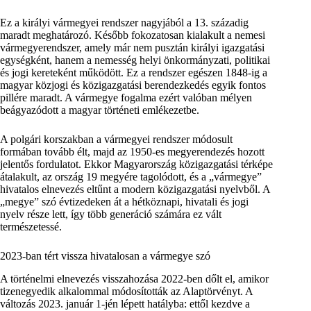
Ez a királyi vármegyei rendszer nagyjából a 13. századig
maradt meghatározó. Később fokozatosan kialakult a nemesi
vármegyerendszer, amely már nem pusztán királyi igazgatási
egységként, hanem a nemesség helyi önkormányzati, politikai
és jogi kereteként működött. Ez a rendszer egészen 1848-ig a
magyar közjogi és közigazgatási berendezkedés egyik fontos
pillére maradt. A vármegye fogalma ezért valóban mélyen
beágyazódott a magyar történeti emlékezetbe.
A polgári korszakban a vármegyei rendszer módosult
formában tovább élt, majd az 1950-es megyerendezés hozott
jelentős fordulatot. Ekkor Magyarország közigazgatási térképe
átalakult, az ország 19 megyére tagolódott, és a „vármegye”
hivatalos elnevezés eltűnt a modern közigazgatási nyelvből. A
„megye” szó évtizedeken át a hétköznapi, hivatali és jogi
nyelv része lett, így több generáció számára ez vált
természetessé.
2023-ban tért vissza hivatalosan a vármegye szó
A történelmi elnevezés visszahozása 2022-ben dőlt el, amikor
tizenegyedik alkalommal módosították az Alaptörvényt. A
változás 2023. január 1-jén lépett hatályba: ettől kezdve a