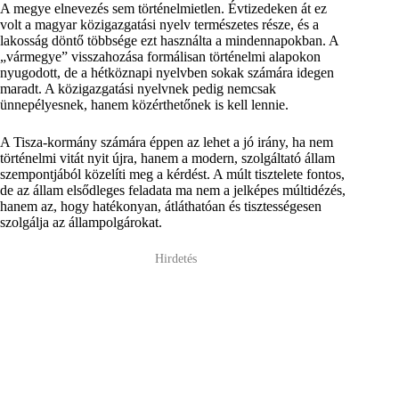
A megye elnevezés sem történelmietlen. Évtizedeken át ez
volt a magyar közigazgatási nyelv természetes része, és a
lakosság döntő többsége ezt használta a mindennapokban. A
„vármegye” visszahozása formálisan történelmi alapokon
nyugodott, de a hétköznapi nyelvben sokak számára idegen
maradt. A közigazgatási nyelvnek pedig nemcsak
ünnepélyesnek, hanem közérthetőnek is kell lennie.
A Tisza-kormány számára éppen az lehet a jó irány, ha nem
történelmi vitát nyit újra, hanem a modern, szolgáltató állam
szempontjából közelíti meg a kérdést. A múlt tisztelete fontos,
de az állam elsődleges feladata ma nem a jelképes múltidézés,
hanem az, hogy hatékonyan, átláthatóan és tisztességesen
szolgálja az állampolgárokat.
Hirdetés