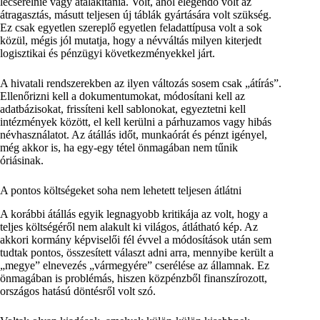
lecserélnie vagy átalakítania. Volt, ahol elegendő volt az
átragasztás, másutt teljesen új táblák gyártására volt szükség.
Ez csak egyetlen szereplő egyetlen feladattípusa volt a sok
közül, mégis jól mutatja, hogy a névváltás milyen kiterjedt
logisztikai és pénzügyi következményekkel járt.
A hivatali rendszerekben az ilyen változás sosem csak „átírás”.
Ellenőrizni kell a dokumentumokat, módosítani kell az
adatbázisokat, frissíteni kell sablonokat, egyeztetni kell
intézmények között, el kell kerülni a párhuzamos vagy hibás
névhasználatot. Az átállás időt, munkaórát és pénzt igényel,
még akkor is, ha egy-egy tétel önmagában nem tűnik
óriásinak.
A pontos költségeket soha nem lehetett teljesen átlátni
A korábbi átállás egyik legnagyobb kritikája az volt, hogy a
teljes költségéről nem alakult ki világos, átlátható kép. Az
akkori kormány képviselői fél évvel a módosítások után sem
tudtak pontos, összesített választ adni arra, mennyibe került a
„megye” elnevezés „vármegyére” cserélése az államnak. Ez
önmagában is problémás, hiszen közpénzből finanszírozott,
országos hatású döntésről volt szó.