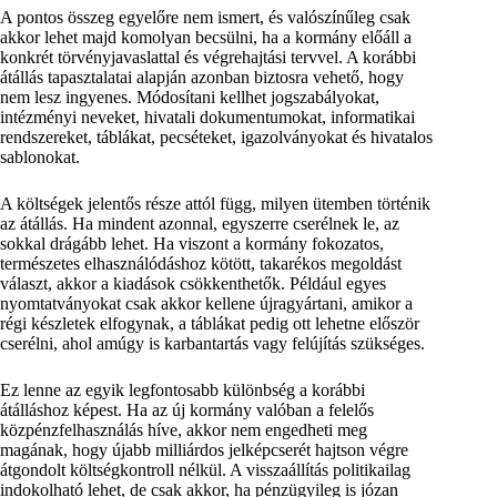
A pontos összeg egyelőre nem ismert, és valószínűleg csak
akkor lehet majd komolyan becsülni, ha a kormány előáll a
konkrét törvényjavaslattal és végrehajtási tervvel. A korábbi
átállás tapasztalatai alapján azonban biztosra vehető, hogy
nem lesz ingyenes. Módosítani kellhet jogszabályokat,
intézményi neveket, hivatali dokumentumokat, informatikai
rendszereket, táblákat, pecséteket, igazolványokat és hivatalos
sablonokat.
A költségek jelentős része attól függ, milyen ütemben történik
az átállás. Ha mindent azonnal, egyszerre cserélnek le, az
sokkal drágább lehet. Ha viszont a kormány fokozatos,
természetes elhasználódáshoz kötött, takarékos megoldást
választ, akkor a kiadások csökkenthetők. Például egyes
nyomtatványokat csak akkor kellene újragyártani, amikor a
régi készletek elfogynak, a táblákat pedig ott lehetne először
cserélni, ahol amúgy is karbantartás vagy felújítás szükséges.
Ez lenne az egyik legfontosabb különbség a korábbi
átálláshoz képest. Ha az új kormány valóban a felelős
közpénzfelhasználás híve, akkor nem engedheti meg
magának, hogy újabb milliárdos jelképcserét hajtson végre
átgondolt költségkontroll nélkül. A visszaállítás politikailag
indokolható lehet, de csak akkor, ha pénzügyileg is józan