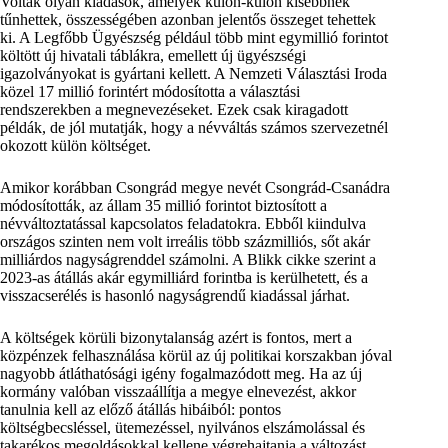
Voltak olyan kiadások, amelyek külön-külön kisebbnek
tűnhettek, összességében azonban jelentős összeget tehettek
ki. A Legfőbb Ügyészség például több mint egymillió forintot
költött új hivatali táblákra, emellett új ügyészségi
igazolványokat is gyártani kellett. A Nemzeti Választási Iroda
közel 17 millió forintért módosította a választási
rendszerekben a megnevezéseket. Ezek csak kiragadott
példák, de jól mutatják, hogy a névváltás számos szervezetnél
okozott külön költséget.
Amikor korábban Csongrád megye nevét Csongrád-Csanádra
módosították, az állam 35 millió forintot biztosított a
névváltoztatással kapcsolatos feladatokra. Ebből kiindulva
országos szinten nem volt irreális több százmilliós, sőt akár
milliárdos nagyságrenddel számolni. A Blikk cikke szerint a
2023-as átállás akár egymilliárd forintba is kerülhetett, és a
visszacserélés is hasonló nagyságrendű kiadással járhat.
A költségek körüli bizonytalanság azért is fontos, mert a
közpénzek felhasználása körül az új politikai korszakban jóval
nagyobb átláthatósági igény fogalmazódott meg. Ha az új
kormány valóban visszaállítja a megye elnevezést, akkor
tanulnia kell az előző átállás hibáiból: pontos
költségbecsléssel, ütemezéssel, nyilvános elszámolással és
takarékos megoldásokkal kellene végrehajtania a változást.