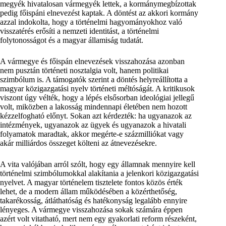
megyék hivatalosan vármegyék lettek, a kormánymegbízottak
pedig főispáni elnevezést kaptak. A döntést az akkori kormány
azzal indokolta, hogy a történelmi hagyományokhoz való
visszatérés erősíti a nemzeti identitást, a történelmi
folytonosságot és a magyar államiság tudatát.
A vármegye és főispán elnevezések visszahozása azonban
nem pusztán történeti nosztalgia volt, hanem politikai
szimbólum is. A támogatók szerint a döntés helyreállította a
magyar közigazgatási nyelv történeti méltóságát. A kritikusok
viszont úgy vélték, hogy a lépés elsősorban ideológiai jellegű
volt, miközben a lakosság mindennapi életében nem hozott
kézzelfogható előnyt. Sokan azt kérdezték: ha ugyanazok az
intézmények, ugyanazok az ügyek és ugyanazok a hivatali
folyamatok maradtak, akkor megérte-e százmilliókat vagy
akár milliárdos összeget költeni az átnevezésekre.
A vita valójában arról szólt, hogy egy államnak mennyire kell
történelmi szimbólumokkal alakítania a jelenkori közigazgatási
nyelvet. A magyar történelem tisztelete fontos közös érték
lehet, de a modern állam működésében a közérthetőség,
takarékosság, átláthatóság és hatékonyság legalább ennyire
lényeges. A vármegye visszahozása sokak számára éppen
azért volt vitatható, mert nem egy gyakorlati reform részeként,