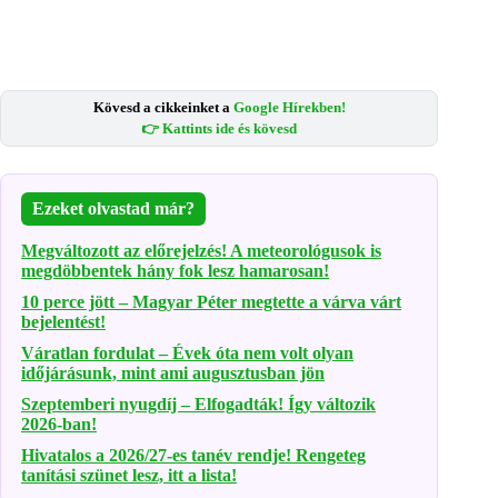
Kövesd a cikkeinket a
Google Hírekben!
👉 Kattints ide és kövesd
Ezeket olvastad már?
Megváltozott az előrejelzés! A meteorológusok is
megdöbbentek hány fok lesz hamarosan!
10 perce jött – Magyar Péter megtette a várva várt
bejelentést!
Váratlan fordulat – Évek óta nem volt olyan
időjárásunk, mint ami augusztusban jön
Szeptemberi nyugdíj – Elfogadták! Így változik
2026-ban!
Hivatalos a 2026/27-es tanév rendje! Rengeteg
tanítási szünet lesz, itt a lista!