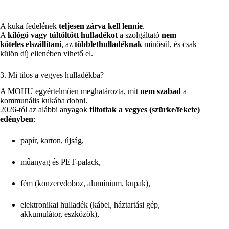
A kuka fedelének
teljesen zárva kell lennie
.
A
kilógó vagy túltöltött hulladékot
a szolgáltató
nem
köteles elszállítani
, az
többlethulladéknak
minősül, és csak
külön díj ellenében vihető el.
3. Mi tilos a vegyes hulladékba?
A MOHU egyértelműen meghatározta, mit
nem szabad
a
kommunális kukába dobni.
2026-tól az alábbi anyagok
tiltottak a vegyes (szürke/fekete)
edényben
:
papír, karton, újság,
műanyag és PET-palack,
fém (konzervdoboz, alumínium, kupak),
elektronikai hulladék (kábel, háztartási gép,
akkumulátor, eszközök),