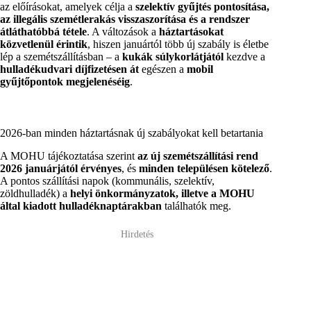
az előírásokat, amelyek célja a
szelektív gyűjtés pontosítása,
az illegális szemétlerakás visszaszorítása és a rendszer
átláthatóbbá tétele
. A változások a
háztartásokat
közvetlenül érintik
, hiszen januártól több új szabály is életbe
lép a szemétszállításban – a
kukák súlykorlátjától
kezdve a
hulladékudvari díjfizetésen át
egészen a
mobil
gyűjtőpontok megjelenéséig
.
2026-ban minden háztartásnak új szabályokat kell betartania
A MOHU tájékoztatása szerint
az új szemétszállítási rend
2026 januárjától érvényes
, és
minden településen kötelező
.
A pontos szállítási napok (kommunális, szelektív,
zöldhulladék) a
helyi önkormányzatok, illetve a MOHU
által kiadott hulladéknaptárakban
találhatók meg.
Hirdetés