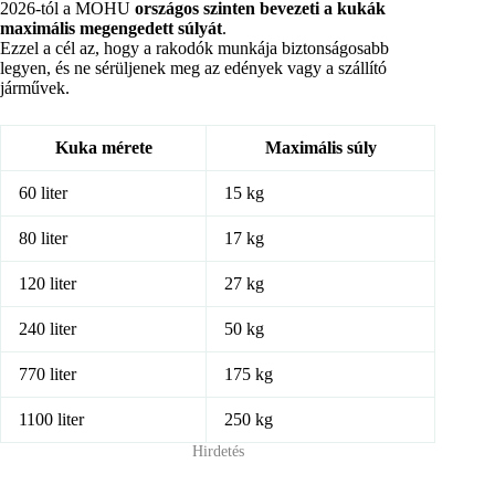
2026-tól a MOHU
országos szinten bevezeti a kukák
maximális megengedett súlyát
.
Ezzel a cél az, hogy a rakodók munkája biztonságosabb
legyen, és ne sérüljenek meg az edények vagy a szállító
járművek.
Kuka mérete
Maximális súly
60 liter
15 kg
80 liter
17 kg
120 liter
27 kg
240 liter
50 kg
770 liter
175 kg
1100 liter
250 kg
Hirdetés