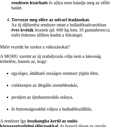
rendesen lezárható
és súlya nem haladja meg az előírt
határt.
Tervezze meg előre az udvari leadásokat.
Az új díjfizetési rendszer miatt a hulladékudvarokban
éves kvóták
lesznek (pl. 600 kg lom, 16 gumiabroncs),
ezért érdemes időben leadni a felesleget.
Miért vezetik be ezeket a változásokat?
A MOHU szerint az új szabályozás célja nem a lakosság
terhelése, hanem az, hogy:
egységes, átlátható országos rendszer jöjjön létre,
csökkenjen az illegális szemétlerakás,
javuljon az újrahasznosítás aránya,
és biztonságosabbá váljon a hulladékszállítás.
A rendszer így
összhangba kerül az uniós
környezetvédelmi előírásokkal
, és hosszú távon az ország