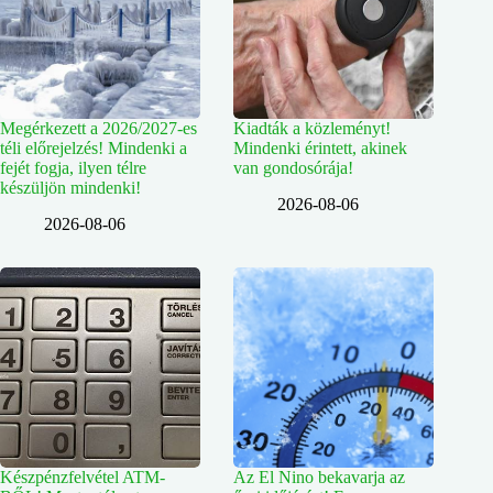
Megérkezett a 2026/2027-es
Kiadták a közleményt!
téli előrejelzés! Mindenki a
Mindenki érintett, akinek
fejét fogja, ilyen télre
van gondosórája!
készüljön mindenki!
2026-08-06
2026-08-06
Készpénzfelvétel ATM-
Az El Nino bekavarja az