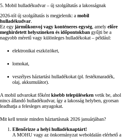
5. Mobil hulladékudvar – új szolgáltatás a lakosságnak
2026-tól új szolgáltatás is megjelenik: a
mobil
hulladékudvar
.
Ez egy
járműkonvoj vagy konténeres egység
, amely
előre
meghirdetett helyszíneken és időpontokban
gyűjti be a
nagyobb méretű vagy különleges hulladékokat – például:
elektronikai eszközöket,
lomokat,
veszélyes háztartási hulladékokat (pl. festékmaradék,
olaj, akkumulátor).
A mobil udvarokat főként
kisebb településeken
vetik be, ahol
nincs állandó hulladékudvar, így a lakosság helyben, gyorsan
leadhatja a felesleges anyagokat.
Mit kell tennie minden háztartásnak 2026 januárjában?
Ellenőrizze a helyi hulladéknaptárt!
A MOHU vagy az önkormányzat weboldalán elérhető a