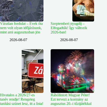
Váratlan fordulat – Évek óta
Szeptemberi nyugdíj –
nem volt olyan időjárásunk,
Elfogadták! Így változik
mint ami augusztusban jön
2026-ban!
2026-08-07
2026-08-07
Hivatalos a 2026/27-es
Rábólintott Magyar Péter!
tanév rendje! Rengeteg
Ezt tervezi a kormány az
tanítási szünet lesz, itt a lista!
augusztus 20.-i tűzijátékkal