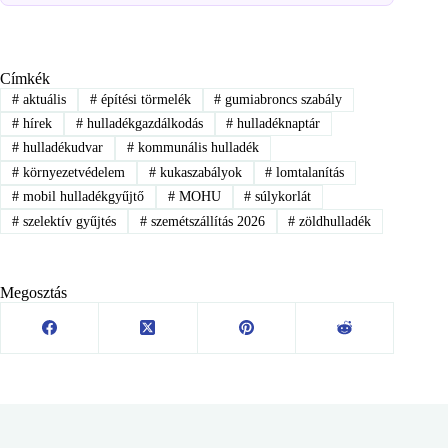
Címkék
#
aktuális
#
építési törmelék
#
gumiabroncs szabály
#
hírek
#
hulladékgazdálkodás
#
hulladéknaptár
#
hulladékudvar
#
kommunális hulladék
#
környezetvédelem
#
kukaszabályok
#
lomtalanítás
#
mobil hulladékgyűjtő
#
MOHU
#
súlykorlát
#
szelektív gyűjtés
#
szemétszállítás 2026
#
zöldhulladék
Megosztás