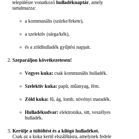
településre vonatkozó
hulladéknaptár
, amely
tartalmazza:
a kommunális (szürke/fekete),
a szelektív (sárga/kék),
és a zöldhulladék gyűjtési napjait.
Szeparáljon következetesen!
Vegyes kuka:
csak kommunális hulladék.
Szelektív kuka:
papír, műanyag, fém.
Zöld kuka:
fű, ág, lomb, növényi maradék.
Hulladékudvar:
elektronika, sitt, veszélyes
hulladék.
Kerülje a túltöltést és a kilógó hulladékot.
Csak az a kuka kerül elszállításra, amelynek fedele