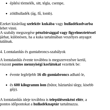
építési törmelék, sitt, tégla, csempe,
zöldhulladék (ág, fű, lomb).
Ezeket kizárólag
szelektív kukába
vagy
hulladékudvarba
lehet vinni.
A szabály megszegése
pénzbírsággal vagy figyelmeztetéssel
járhat, különösen, ha a kuka tartalmában veszélyes anyagot
találnak.
4. Lomtalanítás és gumiabroncs-szabályok
A lomtalanítás évente továbbra is megszervezésre kerül,
viszont
pontos mennyiségi korlátokat
vezettek be:
évente legfeljebb
16 db gumiabroncs
adható le,
és
600 kilogramm lom
(bútor, háztartási tárgy, kisebb
gép).
A lomtalanítás ideje továbbra is
településenként eltér
, a
pontos időpontokat a
hulladéknaptár
tartalmazza.