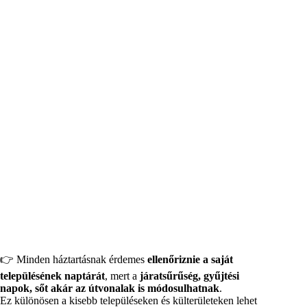
👉 Minden háztartásnak érdemes
ellenőriznie a saját
településének naptárát
, mert a
járatsűrűség, gyűjtési
napok, sőt akár az útvonalak is módosulhatnak
.
Ez különösen a kisebb településeken és külterületeken lehet