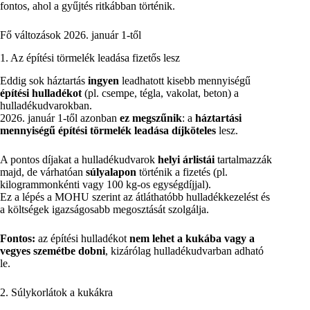
fontos, ahol a gyűjtés ritkábban történik.
Fő változások 2026. január 1-től
1. Az építési törmelék leadása fizetős lesz
Eddig sok háztartás
ingyen
leadhatott kisebb mennyiségű
építési hulladékot
(pl. csempe, tégla, vakolat, beton) a
hulladékudvarokban.
2026. január 1-től azonban
ez megszűnik
: a
háztartási
mennyiségű építési törmelék leadása díjköteles
lesz.
A pontos díjakat a hulladékudvarok
helyi árlistái
tartalmazzák
majd, de várhatóan
súlyalapon
történik a fizetés (pl.
kilogrammonkénti vagy 100 kg-os egységdíjjal).
Ez a lépés a MOHU szerint az átláthatóbb hulladékkezelést és
a költségek igazságosabb megosztását szolgálja.
Fontos:
az építési hulladékot
nem lehet a kukába vagy a
vegyes szemétbe dobni
, kizárólag hulladékudvarban adható
le.
2. Súlykorlátok a kukákra