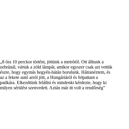
8 óra 10 perckor történt, jöttünk a metrótól. Ott álltunk a
zebránál, vártuk a zöld lámpát, amikor egyszer csak azt vettük
észre, hogy egymás hegyén-hátán borulunk. Hátranéztem, és
az a fekete autó arról jött, a Hungáriáról és felpattant a
padkára. Elkezdtünk felállni és mindenki kérdezte, hogy ki
milyen sérülést szenvedett. Aztán már itt volt a rendőrség