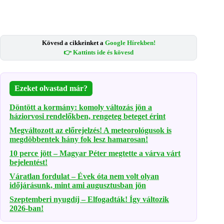
Kövesd a cikkeinket a
Google Hírekben!
👉 Kattints ide és kövesd
Ezeket olvastad már?
Döntött a kormány: komoly változás jön a
háziorvosi rendelőkben, rengeteg beteget érint
Megváltozott az előrejelzés! A meteorológusok is
megdöbbentek hány fok lesz hamarosan!
10 perce jött – Magyar Péter megtette a várva várt
bejelentést!
Váratlan fordulat – Évek óta nem volt olyan
időjárásunk, mint ami augusztusban jön
Szeptemberi nyugdíj – Elfogadták! Így változik
2026-ban!