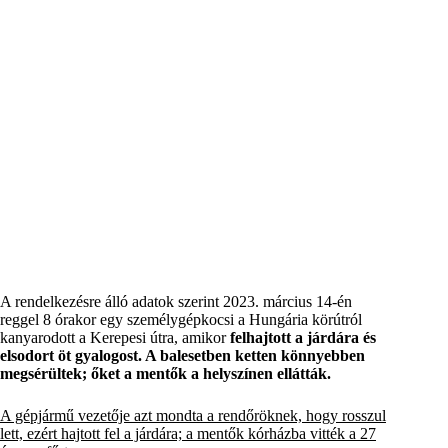
A rendelkezésre álló adatok szerint 2023. március 14-én
reggel 8 órakor egy személygépkocsi a Hungária körútról
kanyarodott a Kerepesi útra, amikor
felhajtott a járdára és
elsodort öt gyalogost. A balesetben ketten könnyebben
megsérültek; őket a mentők a helyszínen ellátták.
A gépjármű vezetője azt mondta a rendőröknek, hogy rosszul
lett, ezért hajtott fel a járdára; a mentők kórházba vitték a 27