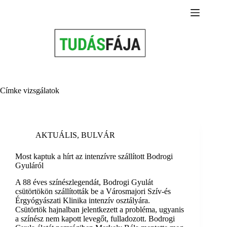
Skip
to
content
Címke
vizsgálatok
AKTUÁLIS
,
BULVÁR
Most kaptuk a hírt az intenzívre szállított Bodrogi
Gyuláról
A 88 éves színészlegendát, Bodrogi Gyulát
csütörtökön szállították be a Városmajori Szív-és
Érgyógyászati Klinika intenzív osztályára.
Csütörtök hajnalban jelentkezett a probléma, ugyanis
a színész nem kapott levegőt, fulladozott. Bodrogi