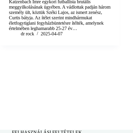
Katzenbach Imre egykori futballista brutális
meggyilkolásának ügyében. A vádlottak padján három
személy ült, köztük Széki Lajos, az ismert zenész,
Curtis bátyja. Az ítélet szerint mindhármukat
életfogytiglani fegyházbüntetésre ítélték, amelynek
értelmében leghamarabb 25-27 év…
dr rock
2025-04-07
FELHASZNÁLÁSI FELTÉTELEK