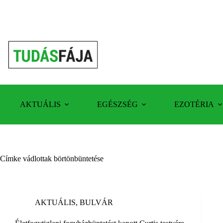
Skip
to
content
AKTUÁLIS
EGÉSZSÉG
EZOTÉRIA
Címke
vádlottak börtönbüntetése
AKTUÁLIS
,
BULVÁR