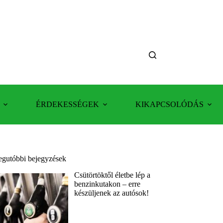
ÉRDEKESSÉGEK
KIKAPCSOLÓDÁS
egutóbbi bejegyzések
Csütörtöktől életbe lép a
benzinkutakon – erre
készüljenek az autósok!