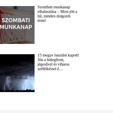
Szombati munkanap
elhalasztása – Most jött a
hír, minden dolgozót
érint!
15 megye riasztást kapott!
Jön a hidegfront,
jégesővel és viharos
széllökéssel é…