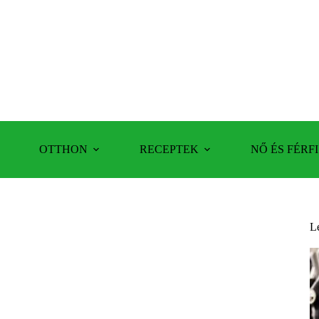
OTTHON
RECEPTEK
NŐ ÉS FÉRFI
L