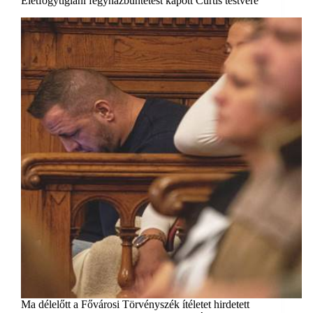
Életfogytiglani fegyházbüntetést kapott Curtis testvére
Ma délelőtt a Fővárosi Törvényszék ítéletet hirdetett