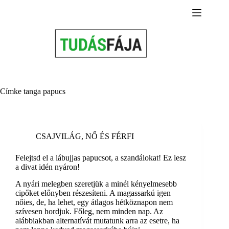
Skip
to
content
Címke
tanga papucs
CSAJVILÁG
,
NŐ ÉS FÉRFI
Felejtsd el a lábujjas papucsot, a szandálokat! Ez lesz
a divat idén nyáron!
A nyári melegben szeretjük a minél kényelmesebb
cipőket előnyben részesíteni. A magassarkú igen
nőies, de, ha lehet, egy átlagos hétköznapon nem
szívesen hordjuk. Főleg, nem minden nap. Az
alábbiakban alternatívát mutatunk arra az esetre, ha