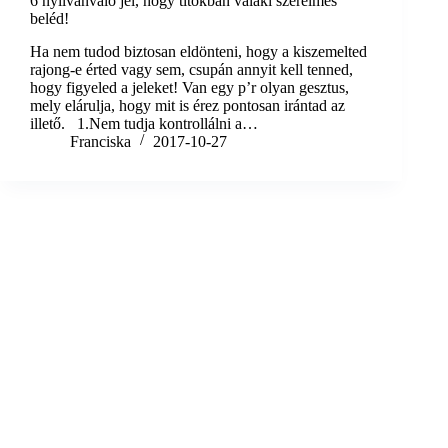
6 nyilvánvaló jel, hogy titokban valaki szerelmes
beléd!
Ha nem tudod biztosan eldönteni, hogy a kiszemelted
rajong-e érted vagy sem, csupán annyit kell tenned,
hogy figyeled a jeleket! Van egy p’r olyan gesztus,
mely elárulja, hogy mit is érez pontosan irántad az
illető. 1.Nem tudja kontrollálni a…
Franciska
2017-10-27