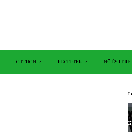
OTTHON
RECEPTEK
NŐ ÉS FÉRFI
L