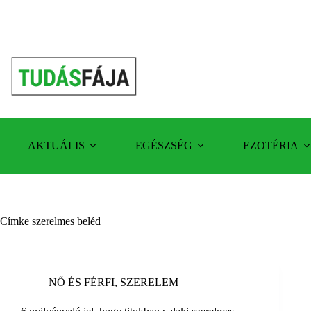
Skip
to
content
AKTUÁLIS
EGÉSZSÉG
EZOTÉRIA
Címke
szerelmes beléd
NŐ ÉS FÉRFI
,
SZERELEM