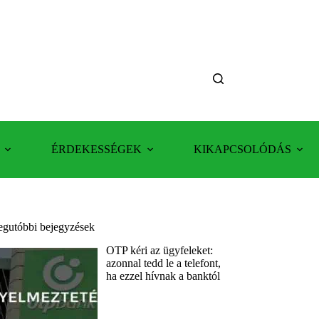
ÉRDEKESSÉGEK
KIKAPCSOLÓDÁS
egutóbbi bejegyzések
OTP kéri az ügyfeleket:
azonnal tedd le a telefont,
ha ezzel hívnak a banktól