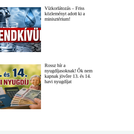
Vízkorlátozás – Friss
közleményt adott ki a
minisztérium!
Rossz hír a
nyugdíjasoknak! Ők nem
kapnak jövőre 13. és 14.
havi nyugdíjat