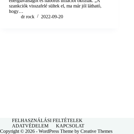
energiaválságot és háborús inflációt okoztak. „A
szankciók visszafelé sültek el, ma már jól látható,
hogy…
dr rock
2022-09-20
FELHASZNÁLÁSI FELTÉTELEK
ADATVÉDELEM
KAPCSOLAT
Copyright © 2026 - WordPress Theme by
Creative Themes