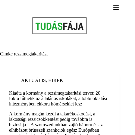
Skip
to
content
Címke
rezsimegtakarítási
AKTUÁLIS
,
HÍREK
Kiadta a kormány a rezsimegtakarítási tervet: 20
fokra fűthetik az általános iskolákat, a többi oktatási
intézményben ekkora hőmérséklet lesz
A kormány magán kezdi a takarékoskodást, a
lakossági rezsicsökkentést pedig továbbra is
biztosítja. A szomszédunkban zajló háború és az
elhibázott brüsszeli szankciók egész Európában