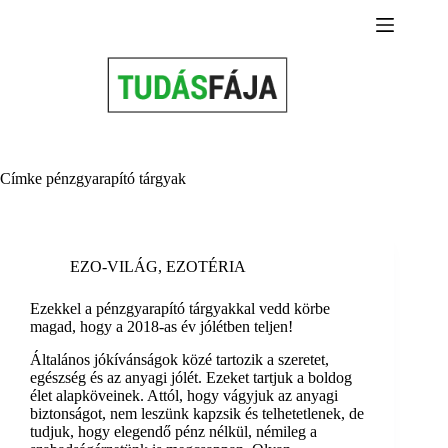
Skip
to
content
Címke
pénzgyarapító tárgyak
EZO-VILÁG
,
EZOTÉRIA
Ezekkel a pénzgyarapító tárgyakkal vedd körbe
magad, hogy a 2018-as év jólétben teljen!
Általános jókívánságok közé tartozik a szeretet,
egészség és az anyagi jólét. Ezeket tartjuk a boldog
élet alapköveinek. Attól, hogy vágyjuk az anyagi
biztonságot, nem leszünk kapzsik és telhetetlenek, de
tudjuk, hogy elegendő pénz nélkül, némileg a