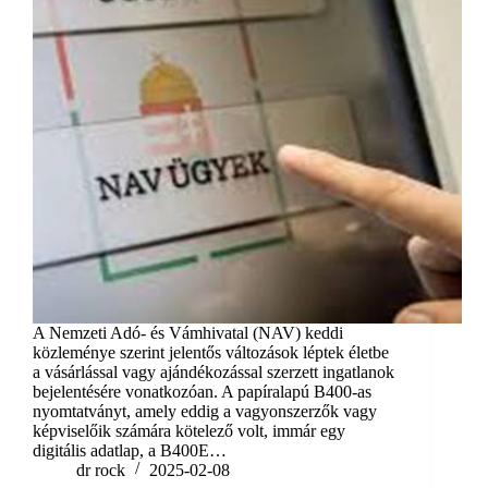
A Nemzeti Adó- és Vámhivatal (NAV) keddi
közleménye szerint jelentős változások léptek életbe
a vásárlással vagy ajándékozással szerzett ingatlanok
bejelentésére vonatkozóan. A papíralapú B400-as
nyomtatványt, amely eddig a vagyonszerzők vagy
képviselőik számára kötelező volt, immár egy
digitális adatlap, a B400E…
dr rock
2025-02-08