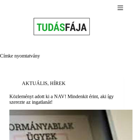
Skip
to
content
Címke
nyomtatvány
AKTUÁLIS
,
HÍREK
Közleményt adott ki a NAV! Mindenkit érint, aki így
szerezte az ingatlanát!