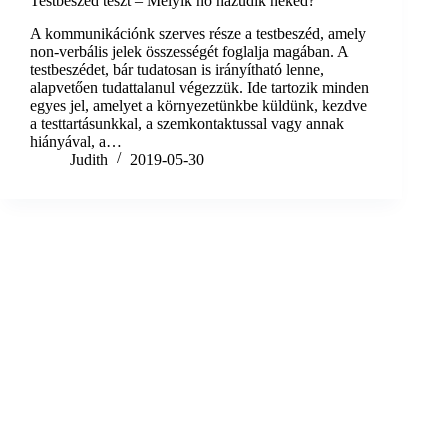
Testbeszéd teszt – Melyik nő hazudik neked?
A kommunikációnk szerves része a testbeszéd, amely
non-verbális jelek összességét foglalja magában. A
testbeszédet, bár tudatosan is irányítható lenne,
alapvetően tudattalanul végezzük. Ide tartozik minden
egyes jel, amelyet a környezetünkbe küldünk, kezdve
a testtartásunkkal, a szemkontaktussal vagy annak
hiányával, a…
Judith
2019-05-30