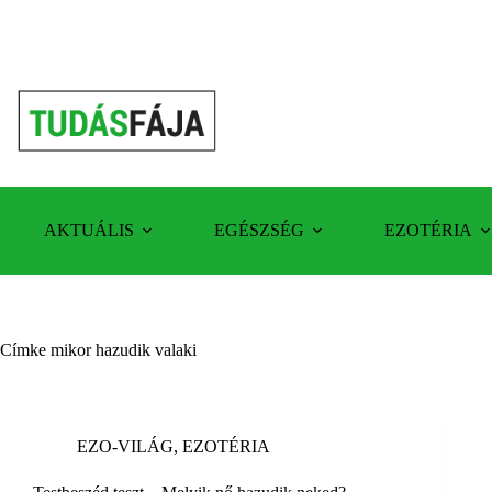
Skip
to
content
AKTUÁLIS
EGÉSZSÉG
EZOTÉRIA
Címke
mikor hazudik valaki
EZO-VILÁG
,
EZOTÉRIA