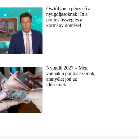
Ősztől jön a pénzeső a
nyugdíjasoknak! Itt a
pontos összeg és a
kormány döntése!
Nyugdíj 2027 – Meg
vannak a pontos számok,
aranyélet jön az
időseknek