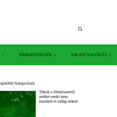
ÉRDEKESSÉGEK
KIKAPCSOLÓDÁS
egutóbbi bejegyzések
Titkok a lóbalzsamról,
amiket senki nem
mondott el eddig neked