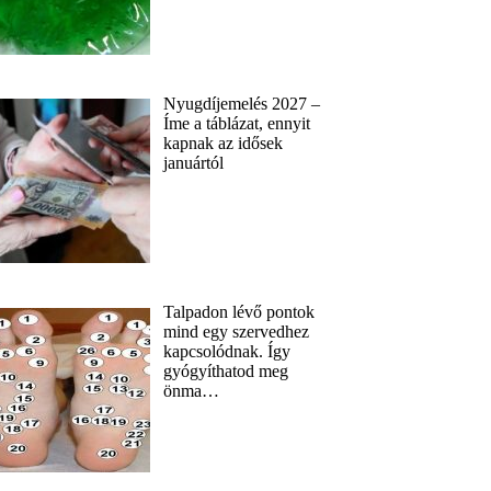
Nyugdíjemelés 2027 –
Íme a táblázat, ennyit
kapnak az idősek
januártól
Talpadon lévő pontok
mind egy szervedhez
kapcsolódnak. Így
gyógyíthatod meg
önma…