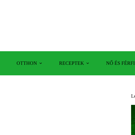
OTTHON
RECEPTEK
NŐ ÉS FÉRFI
L