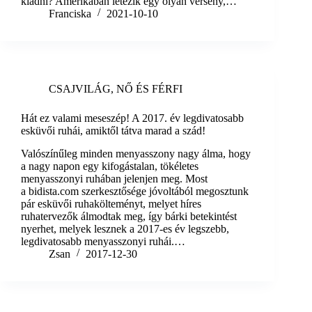
kiadni? Amerikában létezik egy olyan verseny,…
Franciska
2021-10-10
CSAJVILÁG
,
NŐ ÉS FÉRFI
Hát ez valami meseszép! A 2017. év legdivatosabb
esküvői ruhái, amiktől tátva marad a szád!
Valószínűleg minden menyasszony nagy álma, hogy
a nagy napon egy kifogástalan, tökéletes
menyasszonyi ruhában jelenjen meg. Most
a bidista.com szerkesztősége jóvoltából megosztunk
pár esküvői ruhakölteményt, melyet híres
ruhatervezők álmodtak meg, így bárki betekintést
nyerhet, melyek lesznek a 2017-es év legszebb,
legdivatosabb menyasszonyi ruhái.…
Zsan
2017-12-30