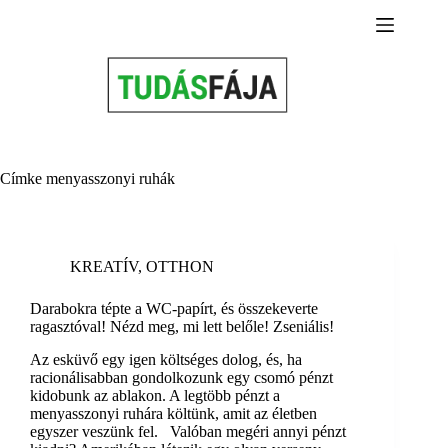
Skip
to
content
Címke
menyasszonyi ruhák
KREATÍV
,
OTTHON
Darabokra tépte a WC-papírt, és összekeverte
ragasztóval! Nézd meg, mi lett belőle! Zseniális!
Az esküvő egy igen költséges dolog, és, ha
racionálisabban gondolkozunk egy csomó pénzt
kidobunk az ablakon. A legtöbb pénzt a
menyasszonyi ruhára költünk, amit az életben
egyszer veszünk fel. Valóban megéri annyi pénzt