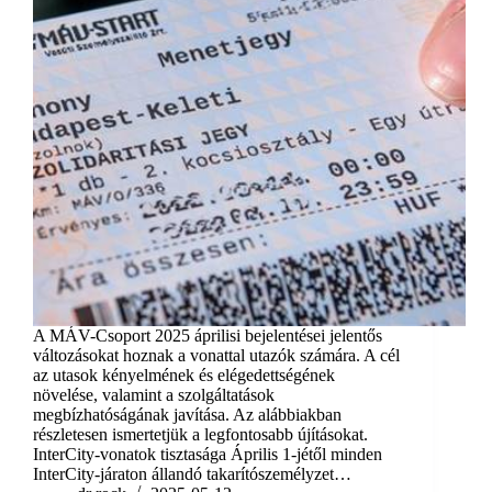
A MÁV-Csoport 2025 áprilisi bejelentései jelentős
változásokat hoznak a vonattal utazók számára. A cél
az utasok kényelmének és elégedettségének
növelése, valamint a szolgáltatások
megbízhatóságának javítása. Az alábbiakban
részletesen ismertetjük a legfontosabb újításokat.
InterCity-vonatok tisztasága Április 1-jétől minden
InterCity-járaton állandó takarítószemélyzet…