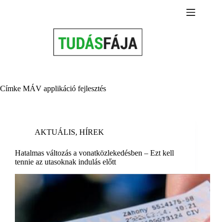
Skip
to
content
Címke
MÁV applikáció fejlesztés
AKTUÁLIS
,
HÍREK
Hatalmas változás a vonatközlekedésben – Ezt kell
tennie az utasoknak indulás előtt