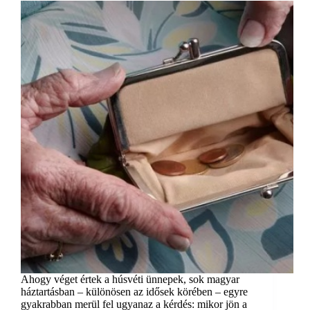
Ahogy véget értek a húsvéti ünnepek, sok magyar
háztartásban – különösen az idősek körében – egyre
gyakrabban merül fel ugyanaz a kérdés: mikor jön a