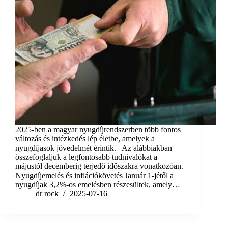
​2025-ben a magyar nyugdíjrendszerben több fontos
változás és intézkedés lép életbe, amelyek a
nyugdíjasok jövedelmét érintik. Az alábbiakban
összefoglaljuk a legfontosabb tudnivalókat a
májustól decemberig terjedő időszakra vonatkozóan.​
Nyugdíjemelés és inflációkövetés Január 1-jétől a
nyugdíjak 3,2%-os emelésben részesültek, amely…
dr rock
2025-07-16