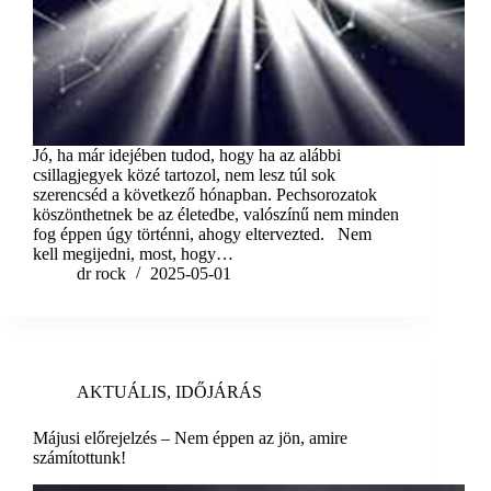
Jó, ha már idejében tudod, hogy ha az alábbi
csillagjegyek közé tartozol, nem lesz túl sok
szerencséd a következő hónapban. Pechsorozatok
köszönthetnek be az életedbe, valószínű nem minden
fog éppen úgy történni, ahogy eltervezted. Nem
kell megijedni, most, hogy…
dr rock
2025-05-01
AKTUÁLIS
,
IDŐJÁRÁS
Májusi előrejelzés – Nem éppen az jön, amire
számítottunk!