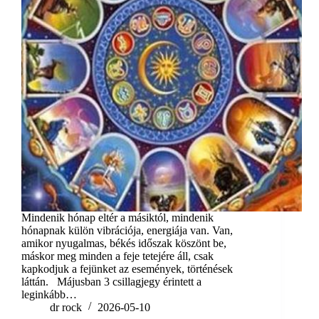
Mindenik hónap eltér a másiktól, mindenik
hónapnak külön vibrációja, energiája van. Van,
amikor nyugalmas, békés időszak köszönt be,
máskor meg minden a feje tetejére áll, csak
kapkodjuk a fejünket az események, történések
láttán. Májusban 3 csillagjegy érintett a
leginkább…
dr rock
2026-05-10