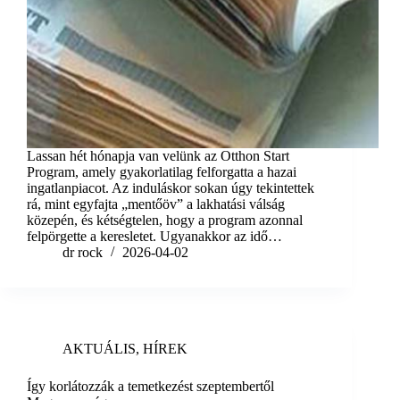
Lassan hét hónapja van velünk az Otthon Start
Program, amely gyakorlatilag felforgatta a hazai
ingatlanpiacot. Az induláskor sokan úgy tekintettek
rá, mint egyfajta „mentőöv” a lakhatási válság
közepén, és kétségtelen, hogy a program azonnal
felpörgette a keresletet. Ugyanakkor az idő…
dr rock
2026-04-02
AKTUÁLIS
,
HÍREK
Így korlátozzák a temetkezést szeptembertől