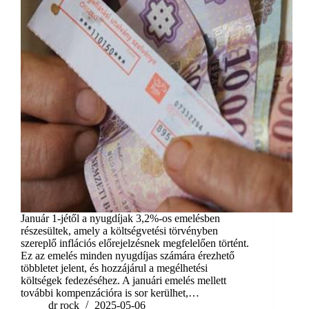
Január 1-jétől a nyugdíjak 3,2%-os emelésben
részesültek, amely a költségvetési törvényben
szereplő inflációs előrejelzésnek megfelelően történt.
Ez az emelés minden nyugdíjas számára érezhető
többletet jelent, és hozzájárul a megélhetési
költségek fedezéséhez. A januári emelés mellett
további kompenzációra is sor kerülhet,…
dr rock
2025-05-06