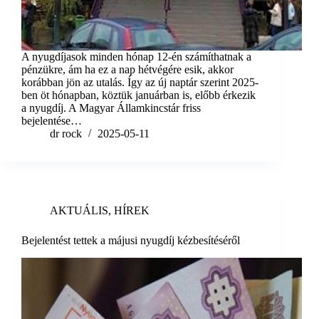
A nyugdíjasok minden hónap 12-én számíthatnak a
pénzükre, ám ha ez a nap hétvégére esik, akkor
korábban jön az utalás. Így az új naptár szerint 2025-
ben öt hónapban, köztük januárban is, előbb érkezik
a nyugdíj. A Magyar Államkincstár friss
bejelentése…
dr rock
2025-05-11
AKTUÁLIS
,
HÍREK
Bejelentést tettek a májusi nyugdíj kézbesítéséről