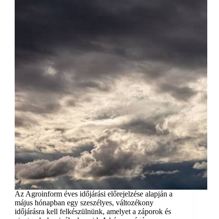
Az Agroinform éves időjárási előrejelzése alapján a
május hónapban egy szeszélyes, változékony
időjárásra kell felkészülnünk, amelyet a záporok és