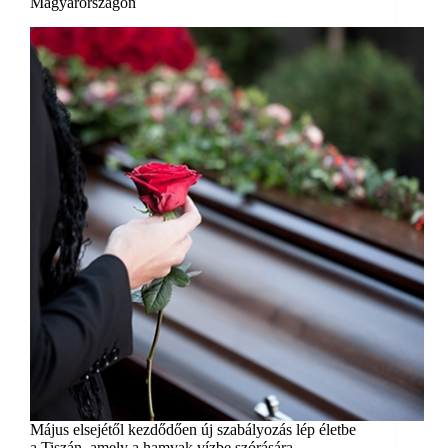
Magyarországon
Május elsejétől kezdődően új szabályozás lép életbe
a Tiszán, amely a hamvak vízbe szórására