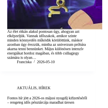
Az élet ritkán alakul pontosan úgy, ahogyan azt
elképzeljük. Vannak időszakok, amikor szinte
minden könnyedén működik körülöttünk, máskor
azonban úgy érezzük, mintha az univerzum próbára
akarna tenni bennünket. Május különösen intenzív
energiákat hordoz magában, és több csillagjegy
számára is olyan…
Franciska
2026-05-10
AKTUÁLIS
,
HÍREK
Fontos hír jött a 2026-os májusi nyugdíj kifizetéséről
– rengeteg idős pénztárcája maradhat üresen