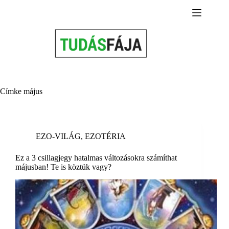
Skip
to
content
Címke
május
EZO-VILÁG
,
EZOTÉRIA
Ez a 3 csillagjegy hatalmas változásokra számíthat
májusban! Te is köztük vagy?