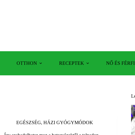
OTTHON
RECEPTEK
NŐ ÉS FÉRFI
L
EGÉSZSÉG
,
HÁZI GYÓGYMÓDOK