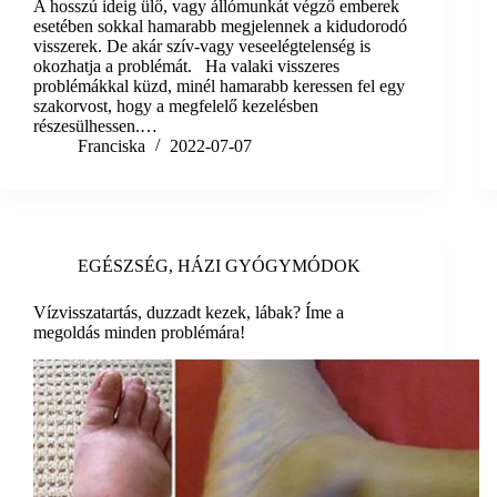
A hosszú ideig ülő, vagy állómunkát végző emberek
esetében sokkal hamarabb megjelennek a kidudorodó
visszerek. De akár szív-vagy veseelégtelenség is
okozhatja a problémát. Ha valaki visszeres
problémákkal küzd, minél hamarabb keressen fel egy
szakorvost, hogy a megfelelő kezelésben
részesülhessen.…
Franciska
2022-07-07
EGÉSZSÉG
,
HÁZI GYÓGYMÓDOK
Vízvisszatartás, duzzadt kezek, lábak? Íme a
megoldás minden problémára!