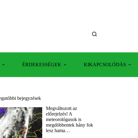
ÉRDEKESSÉGEK
KIKAPCSOLÓDÁS
egutóbbi bejegyzések
Megváltozott az
előrejelzés! A
meteorológusok is
megdöbbentek hány fok
lesz hama…