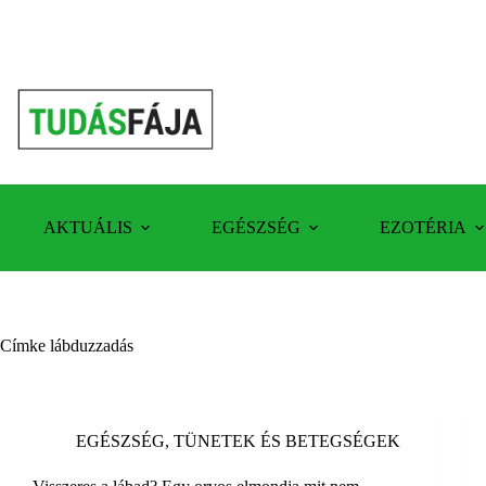
Skip
to
content
AKTUÁLIS
EGÉSZSÉG
EZOTÉRIA
Címke
lábduzzadás
EGÉSZSÉG
,
TÜNETEK ÉS BETEGSÉGEK