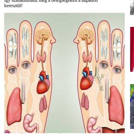
Így szabadulhatsz meg a betegségektől a talpadon
keresztül!