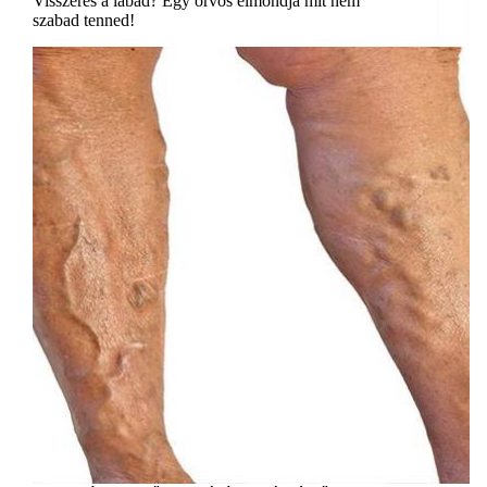
Visszeres a lábad? Egy orvos elmondja mit nem
szabad tenned!