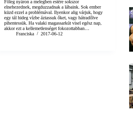
Főleg nyáron a melegben estére sokszor
elnehezednek, megduzzadnak a lábaink. Sok ember
küzd ezzel a problémával. Ilyenkor alig várjuk, hogy
egy tál hideg vízbe áztassuk őket, vagy hátradőlve
pihentessük. Ha valaki magassarkút visel egész nap,
akkor ezt a kellemetlenséget fokozottabban…
Franciska
2017-06-12