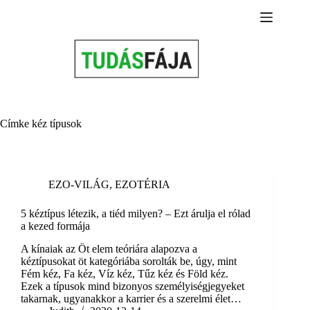
Skip
to
content
Címke
kéz típusok
EZO-VILÁG
,
EZOTÉRIA
5 kéztípus létezik, a tiéd milyen? – Ezt árulja el rólad
a kezed formája
A kínaiak az Öt elem teóriára alapozva a
kéztípusokat öt kategóriába sorolták be, úgy, mint
Fém kéz, Fa kéz, Víz kéz, Tűz kéz és Föld kéz.
Ezek a típusok mind bizonyos személyiségjegyeket
takarnak, ugyanakkor a karrier és a szerelmi élet…