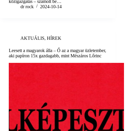
közigazgatás – számolt be…
dr rock
2024-10-14
AKTUÁLIS
,
HÍREK
Leesett a magyarok álla – Ő az a magyar üzletember,
aki papíron 15x gazdagabb, mint Mészáros Lőrinc