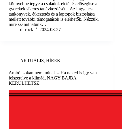
könnyebbé tegye a családok életét és elősegítse a
gyerekek sikeres tanévkezdését. Az ingyenes
tankönyvek, étkeztetés és a laptopok biztosítása
mellett további támogatások is elérhetők. Nézzük,
mire számíthatunk…
dr rock
2024-08-27
AKTUÁLIS
,
HÍREK
Amiről sokan nem tudnak – Ha neked is így van
felszerelve a klímád, NAGY BAJBA
KERÜLHETSZ!