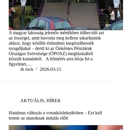
A magyar lakosság jelentős mértékben túlbecsüli azt
az összeget, amit havonta meg kellene takarítaniuk
ahhoz, hogy később érdemben kiegészíthessék
nyugdíjukat – derül ki az Önkéntes Pénztárak
Országos Szövetsége (ÖPOSZ) megbízásából
készült kutatásból. A felmérés arra hívja fel a
figyelmet,…
dr rock
2026-03-15
AKTUÁLIS
,
HÍREK
Hatalmas változás a vonatközlekedésben – Ezt kell
tennie az utasoknak indulás előtt