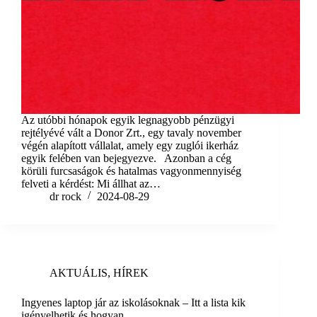
Az utóbbi hónapok egyik legnagyobb pénzügyi
rejtélyévé vált a Donor Zrt., egy tavaly november
végén alapított vállalat, amely egy zuglói ikerház
egyik felében van bejegyezve. Azonban a cég
körüli furcsaságok és hatalmas vagyonmennyiség
felveti a kérdést: Mi állhat az…
dr rock
2024-08-29
AKTUÁLIS
,
HÍREK
Ingyenes laptop jár az iskolásoknak – Itt a lista kik
igényelhetik és hogyan