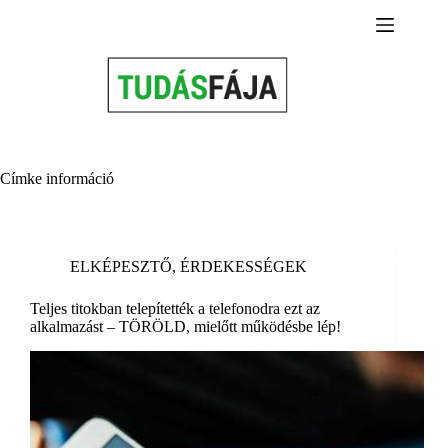
Skip
to
content
Címke
információ
ELKÉPESZTŐ
,
ÉRDEKESSÉGEK
Teljes titokban telepítették a telefonodra ezt az
alkalmazást – TÖRÖLD, mielőtt működésbe lép!