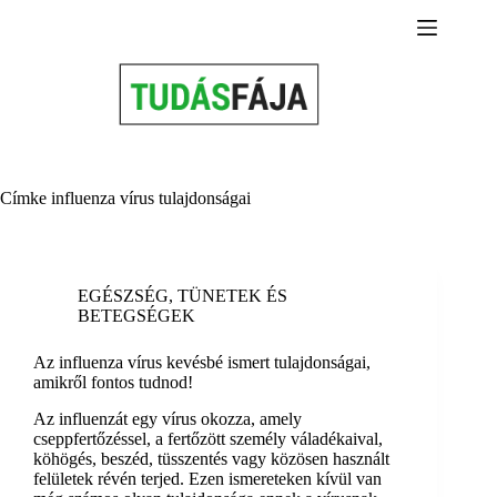
Skip
to
content
Címke
influenza vírus tulajdonságai
EGÉSZSÉG
,
TÜNETEK ÉS
BETEGSÉGEK
Az influenza vírus kevésbé ismert tulajdonságai,
amikről fontos tudnod!
Az influenzát egy vírus okozza, amely
cseppfertőzéssel, a fertőzött személy váladékaival,
köhögés, beszéd, tüsszentés vagy közösen használt
felületek révén terjed. Ezen ismereteken kívül van