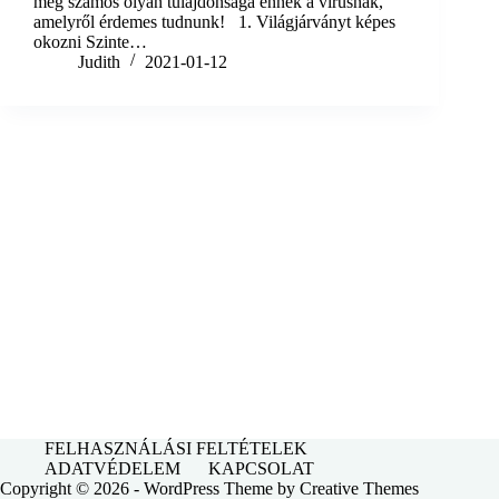
még számos olyan tulajdonsága ennek a vírusnak,
amelyről érdemes tudnunk! 1. Világjárványt képes
okozni Szinte…
Judith
2021-01-12
FELHASZNÁLÁSI FELTÉTELEK
ADATVÉDELEM
KAPCSOLAT
Copyright © 2026 - WordPress Theme by
Creative Themes