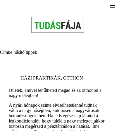
Skip
to
content
Címke
hűsítő tippek
HÁZI PRAKTIKÁK
,
OTTHON
Ötletek, amivel lehűtheted magad és az otthonod a
nagy melegben!
A nyári hónapok szinte elviselhetetlenné tudnak
válni a nagy hőségben, különösen a nagyvárosok
betondzsungeleiben. Ha te is egész nap járatod a
légkondicionálót, hogy túléld a nagy meleget, akkor
biztosan megérzed a pénztárcádon a hatását. Íme,