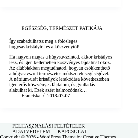
EGÉSZSÉG
,
TERMÉSZET PATIKÁJA
Így szabadulhatsz meg a fölösleges
húgysavkristálytól és a köszvénytől!
Ha nagyon magas a húgysavszinted, akkor kristályos
lesz, és igen kellemetlen köszvényes fájdalmat okoz.
Az alábbiakban megtudhatod, hogyan csökkenthető
a húgysavszint természetes módszerek segítségével.
A nátrium-urát kristályok lerakódása következtében
igen erős köszvényes fájdalom, és gyulladás
alakulhat ki. Ezek azért halmozódnak…
Franciska
2018-07-07
FELHASZNÁLÁSI FELTÉTELEK
ADATVÉDELEM
KAPCSOLAT
Copyright © 2026 - WordPress Theme by
Creative Themes