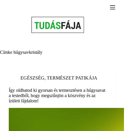
Skip
to
content
Címke
húgysavkristály
EGÉSZSÉG
,
TERMÉSZET PATIKÁJA
Így oldhatod ki gyorsan és termesztésen a húgysavat
a testedből, hogy megszűnjön a köszvény és az
ízületi fájdalom!