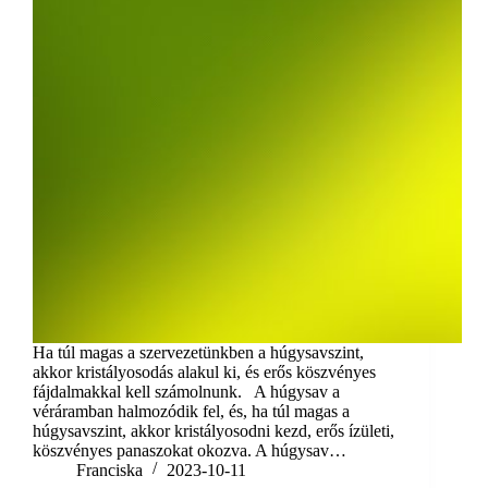
Ha túl magas a szervezetünkben a húgysavszint,
akkor kristályosodás alakul ki, és erős köszvényes
fájdalmakkal kell számolnunk. A húgysav a
véráramban halmozódik fel, és, ha túl magas a
húgysavszint, akkor kristályosodni kezd, erős ízületi,
köszvényes panaszokat okozva. A húgysav…
Franciska
2023-10-11