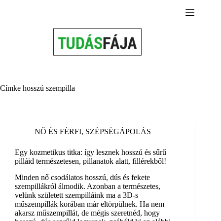
Skip
to
content
Címke
hosszú szempilla
NŐ ÉS FÉRFI
,
SZÉPSÉGÁPOLÁS
Egy kozmetikus titka: így lesznek hosszú és sűrű
pilláid természetesen, pillanatok alatt, fillérekből!
Minden nő csodálatos hosszú, dús és fekete
szempillákról álmodik. Azonban a természetes,
velünk született szempilláink ma a 3D-s
műszempillák korában már eltörpülnek. Ha nem
akarsz műszempillát, de mégis szeretnéd, hogy