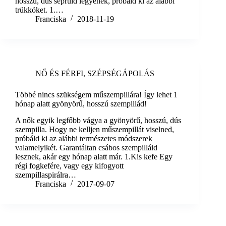
hosszú, dús seprűid legyenek, próbáld ki az alábbi
trükköket. 1.…
Franciska
2018-11-19
NŐ ÉS FÉRFI
,
SZÉPSÉGÁPOLÁS
Többé nincs szükségem műszempillára! Így lehet 1
hónap alatt gyönyörű, hosszú szempillád!
A nők egyik legfőbb vágya a gyönyörű, hosszú, dús
szempilla. Hogy ne kelljen műszempillát viselned,
próbáld ki az alábbi természetes módszerek
valamelyikét. Garantáltan csábos szempilláid
lesznek, akár egy hónap alatt már. 1.Kis kefe Egy
régi fogkefére, vagy egy kifogyott
szempillaspirálra…
Franciska
2017-09-07