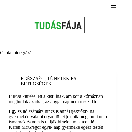
Skip
to
content
Címke
hidegrázás
EGÉSZSÉG
,
TÜNETEK ÉS
BETEGSÉGEK
Furcsa kiütése lett a kisfiúnak, amikor a kórházban
megtudták az okát, az anyja majdnem rosszul lett
Egy szülő számára nincs is annál ijesztőbb, ha
gyermekén valami olyan tünet jelenik meg, amit nem
ismernek és nem is tudják hirtelen mi a teendő.
Karen McGregor egyik nap gyermeke egész testén