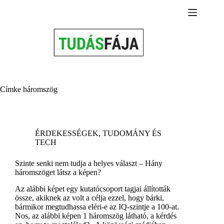
Skip
to
content
Címke
háromszög
ÉRDEKESSÉGEK
,
TUDOMÁNY ÉS
TECH
Szinte senki nem tudja a helyes választ – Hány
háromszöget látsz a képen?
Az alábbi képet egy kutatócsoport tagjai állították
össze, akiknek az volt a célja ezzel, hogy bárki,
bármikor megtudhassa eléri-e az IQ-szintje a 100-at.
Nos, az alábbi képen 1 háromszög látható, a kérdés