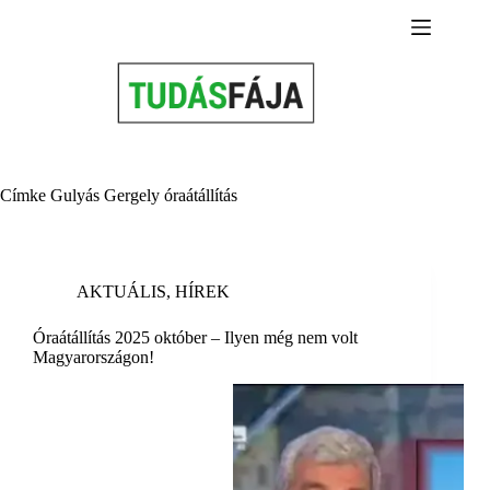
Skip
to
content
Címke
Gulyás Gergely óraátállítás
AKTUÁLIS
,
HÍREK
Óraátállítás 2025 október – Ilyen még nem volt
Magyarországon!