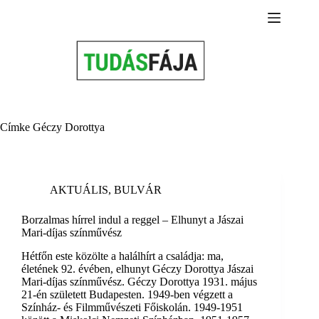
Skip
to
content
Címke
Géczy Dorottya
AKTUÁLIS
,
BULVÁR
Borzalmas hírrel indul a reggel – Elhunyt a Jászai
Mari-díjas színművész
Hétfőn este közölte a halálhírt a családja: ma,
életének 92. évében, elhunyt Géczy Dorottya Jászai
Mari-díjas színművész. Géczy Dorottya 1931. május
21-én született Budapesten. 1949-ben végzett a
Színház- és Filmművészeti Főiskolán. 1949-1951