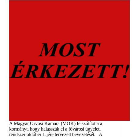
A Magyar Orvosi Kamara (MOK) felszólította a
kormányt, hogy halasszák el a fővárosi ügyeleti
rendszer október 1-jére tervezett bevezetését. A