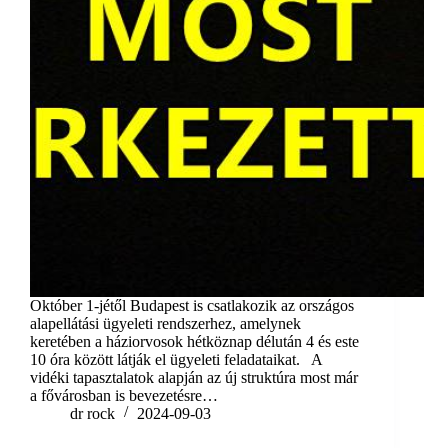
Október 1-jétől Budapest is csatlakozik az országos
alapellátási ügyeleti rendszerhez, amelynek
keretében a háziorvosok hétköznap délután 4 és este
10 óra között látják el ügyeleti feladataikat. A
vidéki tapasztalatok alapján az új struktúra most már
a fővárosban is bevezetésre…
dr rock
2024-09-03