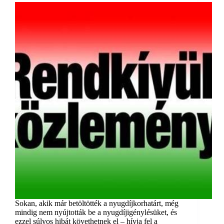
Sokan, akik már betöltötték a nyugdíjkorhatárt, még
mindig nem nyújtották be a nyugdíjigénylésüket, és
ezzel súlyos hibát követhetnek el – hívja fel a