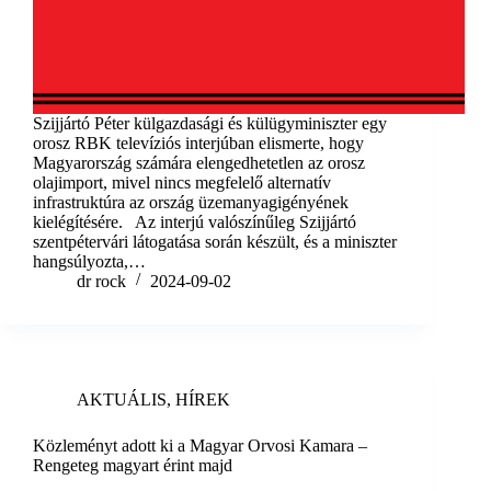
Szijjártó Péter külgazdasági és külügyminiszter egy
orosz RBK televíziós interjúban elismerte, hogy
Magyarország számára elengedhetetlen az orosz
olajimport, mivel nincs megfelelő alternatív
infrastruktúra az ország üzemanyagigényének
kielégítésére. Az interjú valószínűleg Szijjártó
szentpétervári látogatása során készült, és a miniszter
hangsúlyozta,…
dr rock
2024-09-02
AKTUÁLIS
,
HÍREK
Közleményt adott ki a Magyar Orvosi Kamara –
Rengeteg magyart érint majd