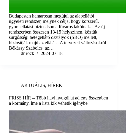
Budapesten hamarosan megújul az alapellátói
ügyeleti rendszer, melynek célja, hogy korszerű,
gyors ellátást biztosítson a főváros lakóinak. Az új
rendszerben összesen 13-15 helyszínen, köztük
sürgősségi betegellátó osztályok (SBO) mellett,
biztosítják majd az ellátást. A tervezett változásokról
Békássy Szabolcs, az…
dr rock
2024-07-18
AKTUÁLIS
,
HÍREK
FRISS HÍR – Több havi nyugdíjat ad egy összegben
a kormány, íme a lista kik vehetik igénybe