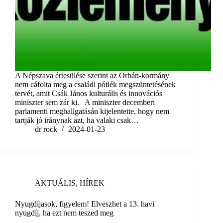
A Népszava értesülése szerint az Orbán-kormány
nem cáfolta meg a családi pótlék megszüntetésének
tervét, amit Csák János kulturális és innovációs
miniszter sem zár ki. A miniszter decemberi
parlamenti meghallgatásán kijelentette, hogy nem
tartják jó iránynak azt, ha valaki csak…
dr rock
2024-01-23
AKTUÁLIS
,
HÍREK
Nyugdíjasok, figyelem! Elveszhet a 13. havi
nyugdíj, ha ezt nem teszed meg