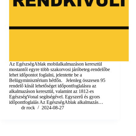
Az EgészségAblak mobilalkalmazáson keresztül
mostantól egyre több szakorvosi járóbeteg-rendelőbe
lehet időpontot foglalni, jelentette be a
Belügyminisztérium hétfőn. Jelenleg összesen 95
rendelő kínál lehetőséget időpontfoglalásra az
alkalmazáson keresztül, valamint az 1812-es
EgészségVonal segítségével. Egyszerű és gyors
időpontfoglalás Az EgészségAblak alkalmazás…
dr rock
2024-08-27