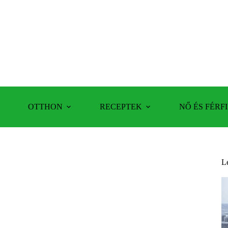
OTTHON
RECEPTEK
NŐ ÉS FÉRFI
L