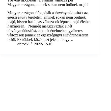
Törvénymódosítás! Hatalmas változás jön
Magyarországon, aminek sokan nem örülnek majd!
Magyarországon elfogadták a törvénymódosítást az
egészségügy területén, aminek sokan nem örülnek
majd, hiszen hatalmas változások lépnek majd életbe
hamarosan. Nemrég megszavazták a hét
törvénymódosítást, aminek értelmében gyökeres
változások jönnek az egészségügyi ellátórendszeren
belül. Ez többek között azt jelenti, hogy…
dr rock
2022-12-16