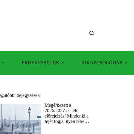
ÉRDEKESSÉGEK
KIKAPCSOLÓDÁS
egutóbbi bejegyzések
Megérkezett a
2026/2027-es téli
előrejelzés! Mindenki a
fejét fogja, ilyen télre…