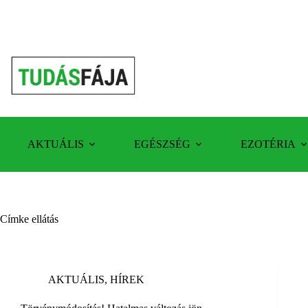
Skip
to
content
AKTUÁLIS
EGÉSZSÉG
EZOTÉRIA
Címke
ellátás
AKTUÁLIS
,
HÍREK