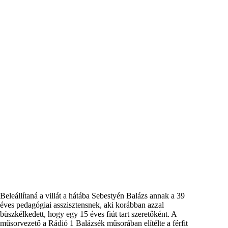
Beleállítaná a villát a hátába Sebestyén Balázs annak a 39
éves pedagógiai asszisztensnek, aki korábban azzal
büszkélkedett, hogy egy 15 éves fiút tart szeretőként. A
műsorvezető a Rádió 1 Balázsék műsorában elítélte a férfit