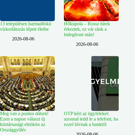
13 településen harmadfokú
Hőkupola – Rossz hírek
vízkorlátozás lépett életbe
érkeztek, ez vár ránk a
hidegfront után!
2026-08-06
2026-08-06
Meg van a pontos dátum!
OTP kéri az ügyfeleket:
Ezen a napon választ új
azonnal tedd le a telefont, ha
köztársasági elnökön az
ezzel hívnak a banktól
Országgyűlés
2026-08-06