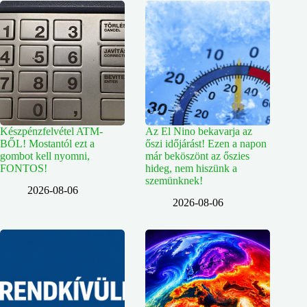
Készpénzfelvétel ATM-
Az El Nino bekavarja az
BŐL! Mostantól ezt a
őszi időjárást! Ezen a napon
gombot kell nyomni,
már beköszönt az őszies
FONTOS!
hideg, nem hiszünk a
szemünknek!
2026-08-06
2026-08-06