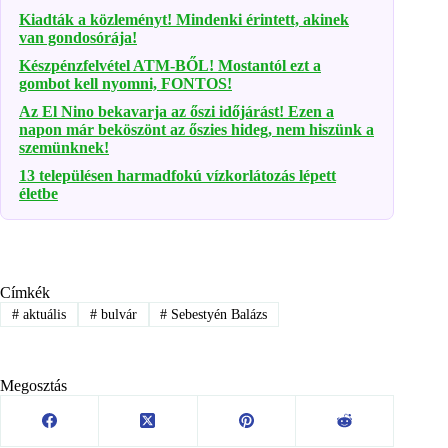
Kiadták a közleményt! Mindenki érintett, akinek
van gondosórája!
Készpénzfelvétel ATM-BŐL! Mostantól ezt a
gombot kell nyomni, FONTOS!
Az El Nino bekavarja az őszi időjárást! Ezen a
napon már beköszönt az őszies hideg, nem hiszünk a
szemünknek!
13 településen harmadfokú vízkorlátozás lépett
életbe
Címkék
#
aktuális
#
bulvár
#
Sebestyén Balázs
Megosztás