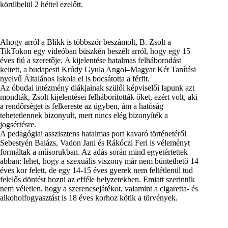
körülbelül 2 héttel ezelőtt.
Ahogy arról a Blikk is többször beszámolt, B. Zsolt a
TikTokon egy videóban büszkén beszélt arról, hogy egy 15
éves fiú a szeretője. A kijelentése hatalmas felháborodást
keltett, a budapesti Krúdy Gyula Angol–Magyar Két Tanítási
nyelvű Általános Iskola el is bocsátotta a férfit.
Az óbudai intézmény diákjainak szülői képviselői lapunk azt
mondták, Zsolt kijelentései felháborították őket, ezért volt, aki
a rendőrséget is felkereste az ügyben, ám a hatóság
tehetetlennek bizonyult, mert nincs elég bizonyíték a
jogsértésre.
A pedagógiai asszisztens hatalmas port kavaró történetéről
Sebestyén Balázs, Vadon Jani és Rákóczi Feri is véleményt
formáltak a műsorukban. Az adás során mind egyetértettek
abban: lehet, hogy a szexuális viszony már nem büntethető 14
éves kor felett, de egy 14-15 éves gyerek nem feltétlenül tud
felelős döntést hozni az efféle helyzetekben. Emiatt szerintük
nem véletlen, hogy a szerencsejátékot, valamint a cigaretta- és
alkoholfogyasztást is 18 éves korhoz kötik a törvények.