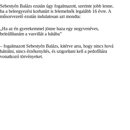
Sebestyén Balázs ezután úgy fogalmazott, szerinte jobb lenne,
ha a beleegyezési korhatárt is felemelnék legalább 16 évre. A
műsorvezető ezután indulatosan azt mondta:
Ha az én gyerekemmel jönne haza egy negyvenéves,
beleállítanám a vasvillát a hátába
– fogalmazott Sebestyén Balázs, kitérve arra, hogy nincs hová
hátrálni, nincs érzékenyítés, és szigorítani kell a pedofíliára
vonatkozó törvényeket.