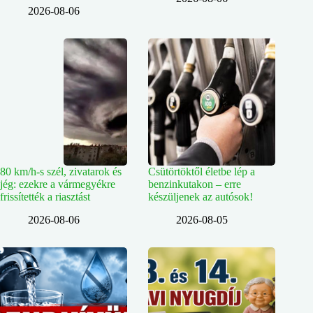
2026-08-06
80 km/h-s szél, zivatarok és
Csütörtöktől életbe lép a
jég: ezekre a vármegyékre
benzinkutakon – erre
frissítették a riasztást
készüljenek az autósok!
2026-08-06
2026-08-05