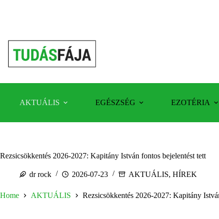
Skip
to
content
AKTUÁLIS
EGÉSZSÉG
EZOTÉRIA
Rezsicsökkentés 2026-2027: Kapitány István fontos bejelentést tett
dr rock
2026-07-23
AKTUÁLIS
,
HÍREK
Home
AKTUÁLIS
Rezsicsökkentés 2026-2027: Kapitány István 