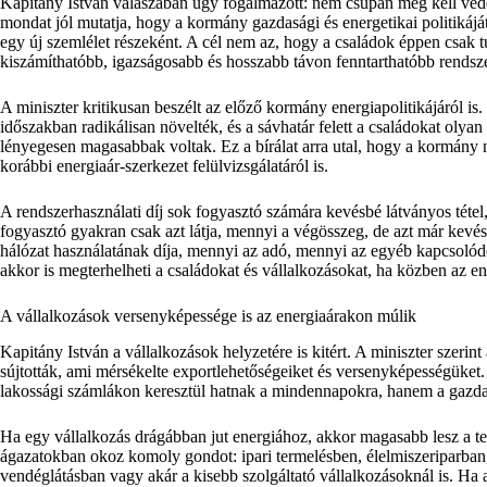
Kapitány István válaszában úgy fogalmazott: nem csupán meg kell véde
mondat jól mutatja, hogy a kormány gazdasági és energetikai politikáj
egy új szemlélet részeként. A cél nem az, hogy a családok éppen csak t
kiszámíthatóbb, igazságosabb és hosszabb távon fenntarthatóbb rendszer
A miniszter kritikusan beszélt az előző kormány energiapolitikájáról is. 
időszakban radikálisan növelték, és a sávhatár felett a családokat olyan 
lényegesen magasabbak voltak. Ez a bírálat arra utal, hogy a kormány 
korábbi energiaár-szerkezet felülvizsgálatáról is.
A rendszerhasználati díj sok fogyasztó számára kevésbé látványos tétel
fogyasztó gyakran csak azt látja, mennyi a végösszeg, de azt már kev
hálózat használatának díja, mennyi az adó, mennyi az egyéb kapcsolódó
akkor is megterhelheti a családokat és vállalkozásokat, ha közben az en
A vállalkozások versenyképessége is az energiaárakon múlik
Kapitány István a vállalkozások helyzetére is kitért. A miniszter szeri
sújtották, ami mérsékelte exportlehetőségeiket és versenyképességüket.
lakossági számlákon keresztül hatnak a mindennapokra, hanem a gazdas
Ha egy vállalkozás drágábban jut energiához, akkor magasabb lesz a te
ágazatokban okoz komoly gondot: ipari termelésben, élelmiszeriparban
vendéglátásban vagy akár a kisebb szolgáltató vállalkozásoknál is. Ha