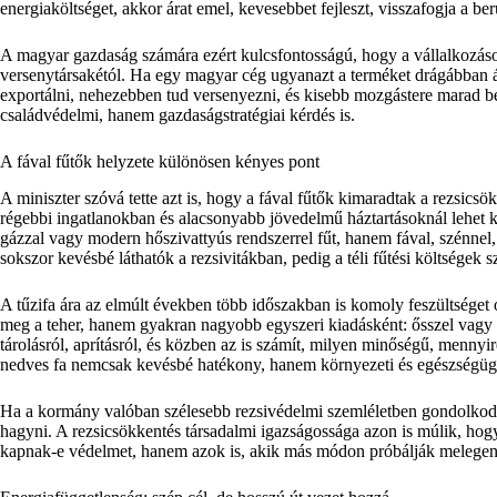
energiaköltséget, akkor árat emel, kevesebbet fejleszt, visszafogja a b
A magyar gazdaság számára ezért kulcsfontosságú, hogy a vállalkozások
versenytársakétól. Ha egy magyar cég ugyanazt a terméket drágábban áll
exportálni, nehezebben tud versenyezni, és kisebb mozgástere marad bér
családvédelmi, hanem gazdaságstratégiai kérdés is.
A fával fűtők helyzete különösen kényes pont
A miniszter szóvá tette azt is, hogy a fával fűtők kimaradtak a rezsicsö
régebbi ingatlanokban és alacsonyabb jövedelmű háztartásoknál lehet
gázzal vagy modern hőszivattyús rendszerrel fűt, hanem fával, szénn
sokszor kevésbé láthatók a rezsivitákban, pedig a téli fűtési költségek s
A tűzifa ára az elmúlt években több időszakban is komoly feszültséget 
meg a teher, hanem gyakran nagyobb egyszeri kiadásként: ősszel vagy tél
tárolásról, aprításról, és közben az is számít, milyen minőségű, menny
nedves fa nemcsak kevésbé hatékony, hanem környezeti és egészségüg
Ha a kormány valóban szélesebb rezsivédelmi szemléletben gondolkodik
hagyni. A rezsicsökkentés társadalmi igazságossága azon is múlik, ho
kapnak-e védelmet, hanem azok is, akik más módon próbálják melegen t