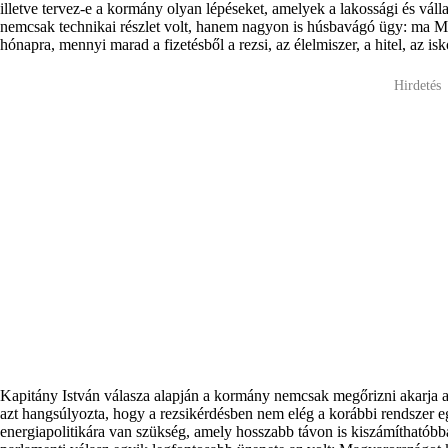
illetve tervez-e a kormány olyan lépéseket, amelyek a lakossági és vál
nemcsak technikai részlet volt, hanem nagyon is húsbavágó ügy: ma M
hónapra, mennyi marad a fizetésből a rezsi, az élelmiszer, a hitel, az i
Hirdetés
Kapitány István válasza alapján a kormány nemcsak megőrizni akarja az
azt hangsúlyozta, hogy a rezsikérdésben nem elég a korábbi rendszer e
energiapolitikára van szükség, amely hosszabb távon is kiszámíthatóbbá