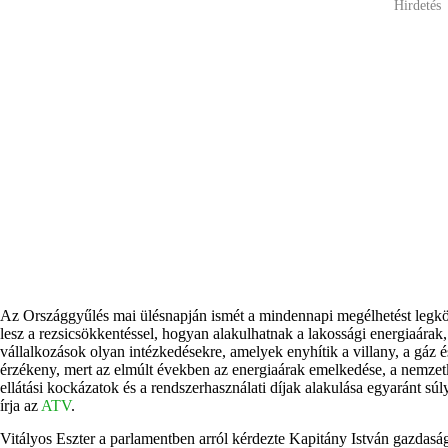
Hirdetés
Az Országgyűlés mai ülésnapján ismét a mindennapi megélhetést legköz
lesz a rezsicsökkentéssel, hogyan alakulhatnak a lakossági energiaárak
vállalkozások olyan intézkedésekre, amelyek enyhítik a villany, a gáz é
érzékeny, mert az elmúlt években az energiaárak emelkedése, a nemzetk
ellátási kockázatok és a rendszerhasználati díjak alakulása egyaránt súly
írja az
ATV
.
Vitályos Eszter a parlamentben arról kérdezte Kapitány István gazdaság