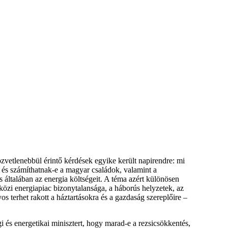
vetlenebbül érintő kérdések egyike került napirendre: mi
, és számíthatnak-e a magyar családok, valamint a
s általában az energia költségeit. A téma azért különösen
özi energiapiac bizonytalansága, a háborús helyzetek, az
os terhet rakott a háztartásokra és a gazdaság szereplőire –
i és energetikai minisztert, hogy marad-e a rezsicsökkentés,