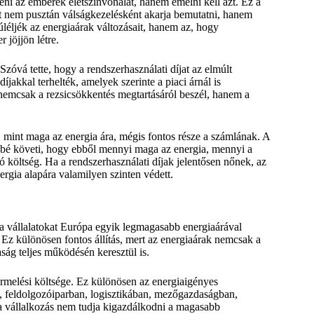
ni az emberek életszínvonalát, hanem emelni kell azt. Ez a
át nem pusztán válságkezelésként akarja bemutatni, hanem
úléljék az energiaárak változásait, hanem az, hogy
 jöjjön létre.
Szóvá tette, hogy a rendszerhasználati díjat az elmúlt
díjakkal terhelték, amelyek szerinte a piaci árnál is
nemcsak a rezsicsökkentés megtartásáról beszél, hanem a
, mint maga az energia ára, mégis fontos része a számlának. A
ésbé követi, hogy ebből mennyi maga az energia, mennyi a
 költség. Ha a rendszerhasználati díjak jelentősen nőnek, az
ergia alapára valamilyen szinten védett.
nt a vállalatokat Európa egyik legmagasabb energiaárával
 Ez különösen fontos állítás, mert az energiaárak nemcsak a
ág teljes működésén keresztül is.
rmelési költsége. Ez különösen az energiaigényes
, feldolgozóiparban, logisztikában, mezőgazdaságban,
 a vállalkozás nem tudja kigazdálkodni a magasabb