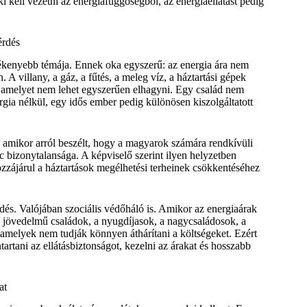
i kell vezetni az energiafüggőségből, az energiaellátást pedig
érdés
zékenyebb témája. Ennek oka egyszerű: az energia ára nem
 villany, a gáz, a fűtés, a meleg víz, a háztartási gépek
, amelyet nem lehet egyszerűen elhagyni. Egy család nem
gia nélkül, egy idős ember pedig különösen kiszolgáltatott
, amikor arról beszélt, hogy a magyarok számára rendkívüli
c bizonytalansága. A képviselő szerint ilyen helyzetben
zájárul a háztartások megélhetési terheinek csökkentéséhez
dés. Valójában szociális védőháló is. Amikor az energiaárak
ny jövedelmű családok, a nyugdíjasok, a nagycsaládosok, a
 amelyek nem tudják könnyen áthárítani a költségeket. Ezért
rtani az ellátásbiztonságot, kezelni az árakat és hosszabb
at