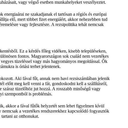
eruházásait, vagy végső esetben munkahelyeket veszélyeztet.
 energiaárai ne szakadjanak el tartósan a régiós és európai
ítja elő, mert többet fizet energiáért, akkor nehezebben tud
emelésre vagy fejlesztésre. A rezsipolitika tehát nemcsak
kkentésből. Ez a kérdés főleg vidéken, kisebb településeken,
 különösen fontos. Magyarországon sok család nem vezetékes
el, vegyes tüzeléssel vagy más hagyományos megoldással. Ők
zámukra is óriási terhet jelentenek.
okozott. Aki fával fűt, annak nem havi rezsiszámlában jelenik
 előtt meg kell venni a fát, gondoskodni kell a szállításról,
ire száraz tüzelőhöz jut hozzá. A rosszabb minőségű vagy
yi szempontból is problémás.
, akkor a fával fűtők helyzetét sem lehet figyelmen kívül
gy nemcsak a vezetékes rendszerekhez kapcsolódó fogyasztók
artani az otthonukat.