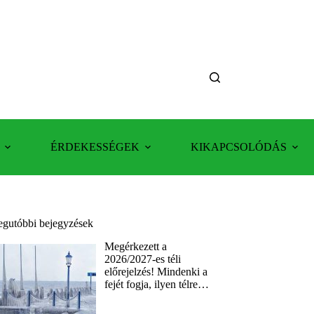
ÉRDEKESSÉGEK
KIKAPCSOLÓDÁS
egutóbbi bejegyzések
Megérkezett a
2026/2027-es téli
előrejelzés! Mindenki a
fejét fogja, ilyen télre…