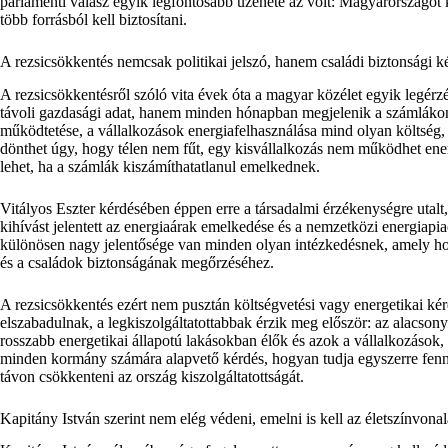
parlamenti válasz egyik legfontosabb üzenete az volt: Magyarországot k
több forrásból kell biztosítani.
A rezsicsökkentés nemcsak politikai jelszó, hanem családi biztonsági k
A rezsicsökkentésről szóló vita évek óta a magyar közélet egyik legér
távoli gazdasági adat, hanem minden hónapban megjelenik a számlákon. A
működtetése, a vállalkozások energiafelhasználása mind olyan költség
dönthet úgy, hogy télen nem fűt, egy kisvállalkozás nem működhet ener
lehet, ha a számlák kiszámíthatatlanul emelkednek.
Vitályos Eszter kérdésében éppen erre a társadalmi érzékenységre utalt
kihívást jelentett az energiaárak emelkedése és a nemzetközi energiapia
különösen nagy jelentősége van minden olyan intézkedésnek, amely hoz
és a családok biztonságának megőrzéséhez.
A rezsicsökkentés ezért nem pusztán költségvetési vagy energetikai kér
elszabadulnak, a legkiszolgáltatottabbak érzik meg először: az alacso
rosszabb energetikai állapotú lakásokban élők és azok a vállalkozások,
minden kormány számára alapvető kérdés, hogyan tudja egyszerre fennta
távon csökkenteni az ország kiszolgáltatottságát.
Kapitány István szerint nem elég védeni, emelni is kell az életszínvonal