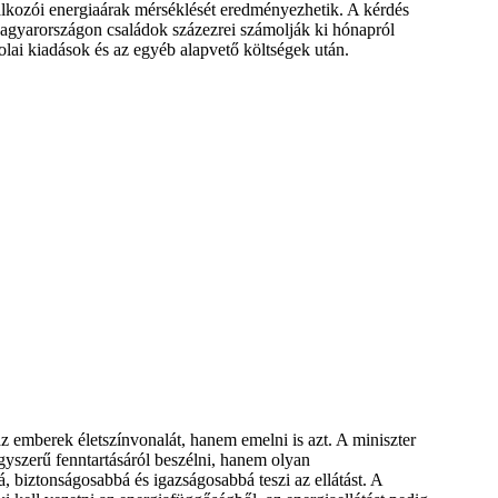
lalkozói energiaárak mérséklését eredményezhetik. A kérdés
agyarországon családok százezrei számolják ki hónapról
skolai kiadások és az egyéb alapvető költségek után.
 emberek életszínvonalát, hanem emelni is azt. A miniszter
gyszerű fenntartásáról beszélni, hanem olyan
, biztonságosabbá és igazságosabbá teszi az ellátást. A