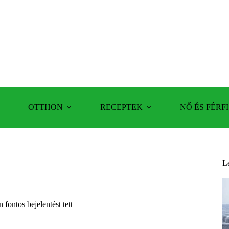
OTTHON
RECEPTEK
NŐ ÉS FÉRFI
L
fontos bejelentést tett