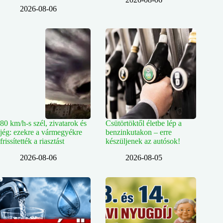
2026-08-06
80 km/h-s szél, zivatarok és
Csütörtöktől életbe lép a
jég: ezekre a vármegyékre
benzinkutakon – erre
frissítették a riasztást
készüljenek az autósok!
2026-08-06
2026-08-05