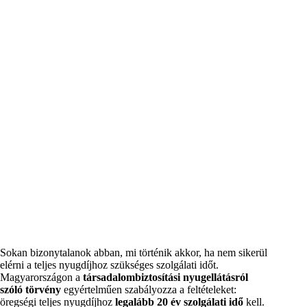
Sokan bizonytalanok abban, mi történik akkor, ha nem sikerül
elérni a teljes nyugdíjhoz szükséges szolgálati időt.
Magyarországon a
társadalombiztosítási nyugellátásról
szóló törvény
egyértelműen szabályozza a feltételeket:
öregségi teljes nyugdíjhoz
legalább 20 év szolgálati idő
kell.