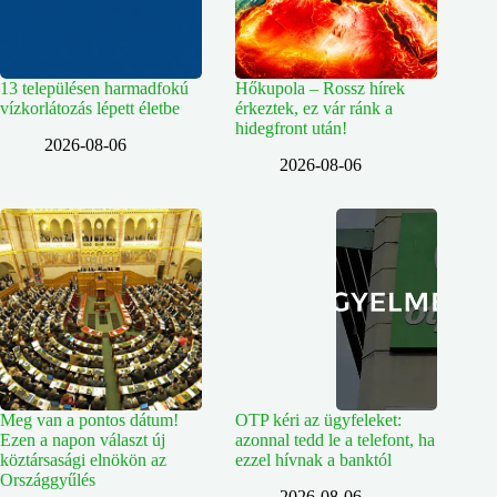
13 településen harmadfokú
Hőkupola – Rossz hírek
vízkorlátozás lépett életbe
érkeztek, ez vár ránk a
hidegfront után!
2026-08-06
2026-08-06
Meg van a pontos dátum!
OTP kéri az ügyfeleket:
Ezen a napon választ új
azonnal tedd le a telefont, ha
köztársasági elnökön az
ezzel hívnak a banktól
Országgyűlés
2026-08-06