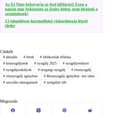
Az El Nino bekavarja az őszi időjárást! Ezen a
napon már beköszönt az őszies hideg, nem hiszünk a
szemünknek!
13 településen harmadfokú vízkorlátozás lépett
életbe
Címkék
#
aktuális
#
hírek
#
időskorúak ellátása
#
kisnyugdíjasok
#
nyugdíj 2025
#
nyugdíjrendszer
#
nyugdíjszabályok
#
öregségi nyugdíj
#
résznyugdíj
#
résznyugdíj igénylése
#
Résznyugdíj igénylése: mit tehet
#
szociális támogatások
#
szolgálati idő
Megosztás