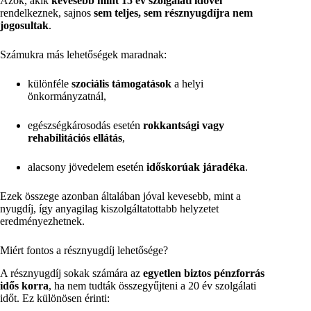
Azok, akik
kevesebb mint 15 év szolgálati idővel
rendelkeznek, sajnos
sem teljes, sem résznyugdíjra nem
jogosultak
.
Számukra más lehetőségek maradnak:
különféle
szociális támogatások
a helyi
önkormányzatnál,
egészségkárosodás esetén
rokkantsági vagy
rehabilitációs ellátás
,
alacsony jövedelem esetén
időskorúak járadéka
.
Ezek összege azonban általában jóval kevesebb, mint a
nyugdíj, így anyagilag kiszolgáltatottabb helyzetet
eredményezhetnek.
Miért fontos a résznyugdíj lehetősége?
A résznyugdíj sokak számára az
egyetlen biztos pénzforrás
idős korra
, ha nem tudták összegyűjteni a 20 év szolgálati
időt. Ez különösen érinti: