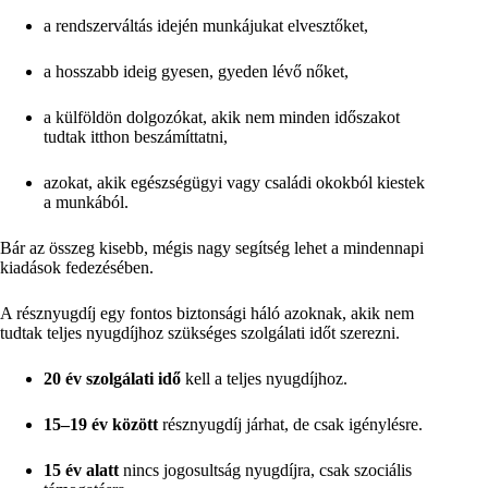
a rendszerváltás idején munkájukat elvesztőket,
a hosszabb ideig gyesen, gyeden lévő nőket,
a külföldön dolgozókat, akik nem minden időszakot
tudtak itthon beszámíttatni,
azokat, akik egészségügyi vagy családi okokból kiestek
a munkából.
Bár az összeg kisebb, mégis nagy segítség lehet a mindennapi
kiadások fedezésében.
A résznyugdíj egy fontos biztonsági háló azoknak, akik nem
tudtak teljes nyugdíjhoz szükséges szolgálati időt szerezni.
20 év szolgálati idő
kell a teljes nyugdíjhoz.
15–19 év között
résznyugdíj járhat, de csak igénylésre.
15 év alatt
nincs jogosultság nyugdíjra, csak szociális