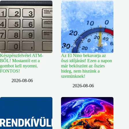
Készpénzfelvétel ATM-
Az El Nino bekavarja az
BŐL! Mostantól ezt a
őszi időjárást! Ezen a napon
gombot kell nyomni,
már beköszönt az őszies
FONTOS!
hideg, nem hiszünk a
szemünknek!
2026-08-06
2026-08-06