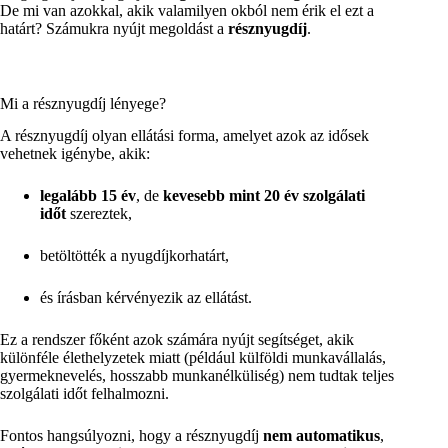
De mi van azokkal, akik valamilyen okból nem érik el ezt a
határt? Számukra nyújt megoldást a
résznyugdíj
.
Mi a résznyugdíj lényege?
A résznyugdíj olyan ellátási forma, amelyet azok az idősek
vehetnek igénybe, akik:
legalább 15 év
, de
kevesebb mint 20 év szolgálati
időt
szereztek,
betöltötték a nyugdíjkorhatárt,
és írásban kérvényezik az ellátást.
Ez a rendszer főként azok számára nyújt segítséget, akik
különféle élethelyzetek miatt (például külföldi munkavállalás,
gyermeknevelés, hosszabb munkanélküliség) nem tudtak teljes
szolgálati időt felhalmozni.
Fontos hangsúlyozni, hogy a résznyugdíj
nem automatikus
,