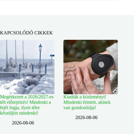
KAPCSOLÓDÓ CIKKEK
Megérkezett a 2026/2027-es
Kiadták a közleményt!
téli előrejelzés! Mindenki a
Mindenki érintett, akinek
fejét fogja, ilyen télre
van gondosórája!
készüljön mindenki!
2026-08-06
2026-08-06