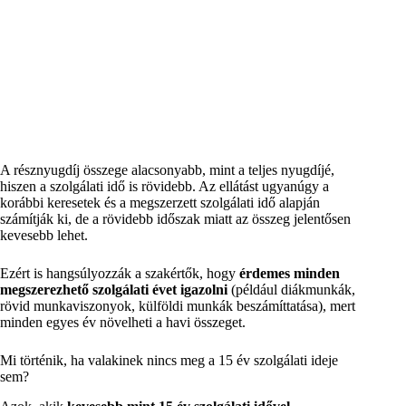
A résznyugdíj összege alacsonyabb, mint a teljes nyugdíjé,
hiszen a szolgálati idő is rövidebb. Az ellátást ugyanúgy a
korábbi keresetek és a megszerzett szolgálati idő alapján
számítják ki, de a rövidebb időszak miatt az összeg jelentősen
kevesebb lehet.
Ezért is hangsúlyozzák a szakértők, hogy
érdemes minden
megszerezhető szolgálati évet igazolni
(például diákmunkák,
rövid munkaviszonyok, külföldi munkák beszámíttatása), mert
minden egyes év növelheti a havi összeget.
Mi történik, ha valakinek nincs meg a 15 év szolgálati ideje
sem?