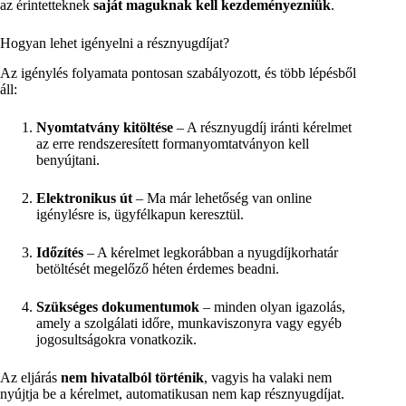
az érintetteknek
saját maguknak kell kezdeményezniük
.
Hogyan lehet igényelni a résznyugdíjat?
Az igénylés folyamata pontosan szabályozott, és több lépésből
áll:
Nyomtatvány kitöltése
– A résznyugdíj iránti kérelmet
az erre rendszeresített formanyomtatványon kell
benyújtani.
Elektronikus út
– Ma már lehetőség van online
igénylésre is, ügyfélkapun keresztül.
Időzítés
– A kérelmet legkorábban a nyugdíjkorhatár
betöltését megelőző héten érdemes beadni.
Szükséges dokumentumok
– minden olyan igazolás,
amely a szolgálati időre, munkaviszonyra vagy egyéb
jogosultságokra vonatkozik.
Az eljárás
nem hivatalból történik
, vagyis ha valaki nem
nyújtja be a kérelmet, automatikusan nem kap résznyugdíjat.