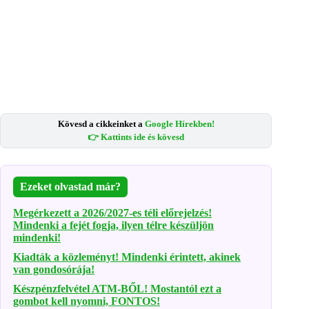
Kövesd a cikkeinket a
Google Hírekben!
👉 Kattints ide és kövesd
Ezeket olvastad már?
Megérkezett a 2026/2027-es téli előrejelzés!
Mindenki a fejét fogja, ilyen télre készüljön
mindenki!
Kiadták a közleményt! Mindenki érintett, akinek
van gondosórája!
Készpénzfelvétel ATM-BŐL! Mostantól ezt a
gombot kell nyomni, FONTOS!