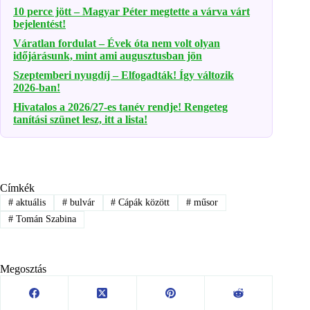
10 perce jött – Magyar Péter megtette a várva várt
bejelentést!
Váratlan fordulat – Évek óta nem volt olyan
időjárásunk, mint ami augusztusban jön
Szeptemberi nyugdíj – Elfogadták! Így változik
2026-ban!
Hivatalos a 2026/27-es tanév rendje! Rengeteg
tanítási szünet lesz, itt a lista!
Címkék
#
aktuális
#
bulvár
#
Cápák között
#
műsor
#
Tomán Szabina
Megosztás