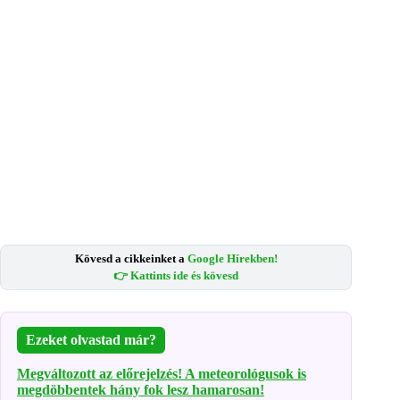
Kövesd a cikkeinket a
Google Hírekben!
👉 Kattints ide és kövesd
Ezeket olvastad már?
Megváltozott az előrejelzés! A meteorológusok is
megdöbbentek hány fok lesz hamarosan!