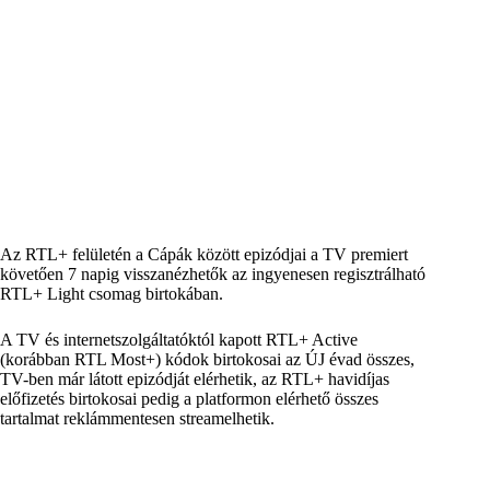
Az RTL+ felületén a Cápák között epizódjai a TV premiert
követően 7 napig visszanézhetők az ingyenesen regisztrálható
RTL+ Light csomag birtokában.
A TV és internetszolgáltatóktól kapott RTL+ Active
(korábban RTL Most+) kódok birtokosai az ÚJ évad összes,
TV-ben már látott epizódját elérhetik, az RTL+ havidíjas
előfizetés birtokosai pedig a platformon elérhető összes
tartalmat reklámmentesen streamelhetik.