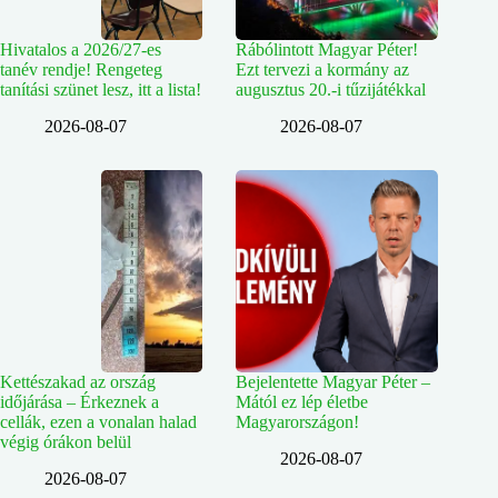
Hivatalos a 2026/27-es
Rábólintott Magyar Péter!
tanév rendje! Rengeteg
Ezt tervezi a kormány az
tanítási szünet lesz, itt a lista!
augusztus 20.-i tűzijátékkal
2026-08-07
2026-08-07
Kettészakad az ország
Bejelentette Magyar Péter –
időjárása – Érkeznek a
Mától ez lép életbe
cellák, ezen a vonalan halad
Magyarországon!
végig órákon belül
2026-08-07
2026-08-07