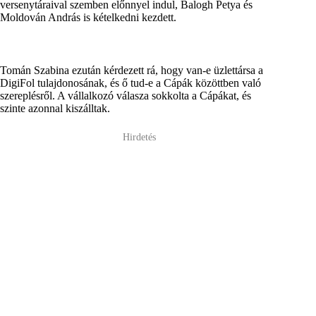
versenytáraival szemben előnnyel indul, Balogh Petya és
Moldován András is kételkedni kezdett.
Tomán Szabina ezután kérdezett rá, hogy van-e üzlettársa a
DigiFol tulajdonosának, és ő tud-e a Cápák közöttben való
szereplésről. A vállalkozó válasza sokkolta a Cápákat, és
szinte azonnal kiszálltak.
Hirdetés