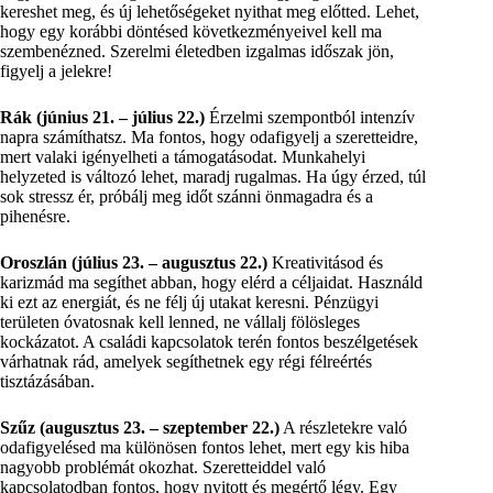
kereshet meg, és új lehetőségeket nyithat meg előtted. Lehet,
hogy egy korábbi döntésed következményeivel kell ma
szembenézned. Szerelmi életedben izgalmas időszak jön,
figyelj a jelekre!
Rák (június 21. – július 22.)
Érzelmi szempontból intenzív
napra számíthatsz. Ma fontos, hogy odafigyelj a szeretteidre,
mert valaki igényelheti a támogatásodat. Munkahelyi
helyzeted is változó lehet, maradj rugalmas. Ha úgy érzed, túl
sok stressz ér, próbálj meg időt szánni önmagadra és a
pihenésre.
Oroszlán (július 23. – augusztus 22.)
Kreativitásod és
karizmád ma segíthet abban, hogy elérd a céljaidat. Használd
ki ezt az energiát, és ne félj új utakat keresni. Pénzügyi
területen óvatosnak kell lenned, ne vállalj fölösleges
kockázatot. A családi kapcsolatok terén fontos beszélgetések
várhatnak rád, amelyek segíthetnek egy régi félreértés
tisztázásában.
Szűz (augusztus 23. – szeptember 22.)
A részletekre való
odafigyelésed ma különösen fontos lehet, mert egy kis hiba
nagyobb problémát okozhat. Szeretteiddel való
kapcsolatodban fontos, hogy nyitott és megértő légy. Egy