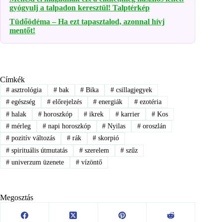
gyógyulj a talpadon keresztül! Talptérkép
Tüdőödéma – Ha ezt tapasztalod, azonnal hívj
mentőt!
Címkék
#
asztrológia
#
bak
#
Bika
#
csillagjegyek
#
egészség
#
előrejelzés
#
energiák
#
ezotéria
#
halak
#
horoszkóp
#
ikrek
#
karrier
#
Kos
#
mérleg
#
napi horoszkóp
#
Nyilas
#
oroszlán
#
pozitív változás
#
rák
#
skorpió
#
spirituális útmutatás
#
szerelem
#
szűz
#
univerzum üzenete
#
vízöntő
Megosztás