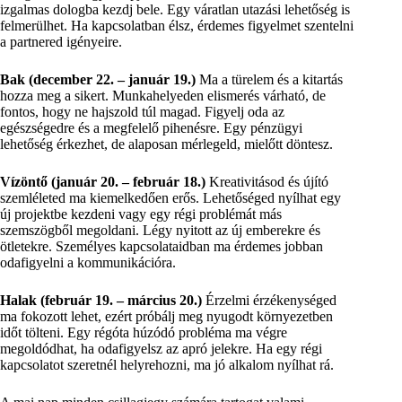
izgalmas dologba kezdj bele. Egy váratlan utazási lehetőség is
felmerülhet. Ha kapcsolatban élsz, érdemes figyelmet szentelni
a partnered igényeire.
Bak (december 22. – január 19.)
Ma a türelem és a kitartás
hozza meg a sikert. Munkahelyeden elismerés várható, de
fontos, hogy ne hajszold túl magad. Figyelj oda az
egészségedre és a megfelelő pihenésre. Egy pénzügyi
lehetőség érkezhet, de alaposan mérlegeld, mielőtt döntesz.
Vízöntő (január 20. – február 18.)
Kreativitásod és újító
szemléleted ma kiemelkedően erős. Lehetőséged nyílhat egy
új projektbe kezdeni vagy egy régi problémát más
szemszögből megoldani. Légy nyitott az új emberekre és
ötletekre. Személyes kapcsolataidban ma érdemes jobban
odafigyelni a kommunikációra.
Halak (február 19. – március 20.)
Érzelmi érzékenységed
ma fokozott lehet, ezért próbálj meg nyugodt környezetben
időt tölteni. Egy régóta húzódó probléma ma végre
megoldódhat, ha odafigyelsz az apró jelekre. Ha egy régi
kapcsolatot szeretnél helyrehozni, ma jó alkalom nyílhat rá.