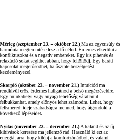
Mérleg (szeptember 23. – október 22.)
Ma az egyensúly és
harmónia megteremtése lesz a fő célod. Érdemes elkerülni a
konfliktusokat és a negatív embereket. Egy kis pihenés és
relaxáció sokat segíthet abban, hogy feltöltődj. Egy baráti
kapcsolat megerősödhet, ha őszinte beszélgetést
kezdeményezel.
Skorpió (október 23. – november 21.)
Intuíciód ma
rendkívül erős, érdemes hallgatnod a belső megérzéseidre.
Egy munkahelyi vagy anyagi lehetőség váratlanul
felbukkanhat, amely előnyös lehet számodra. Lehet, hogy
felismered: ideje szabadságra menned, hogy átgondold a
következő lépéseidet.
Nyilas (november 22. – december 21.)
A kaland és az új
kihívások keresése ma jellemző rád. Használd ki ezt az
energiát arra, hogy kilépj a komfortzónádból, és valami