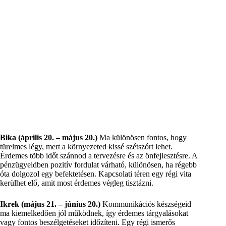
Bika (április 20. – május 20.)
Ma különösen fontos, hogy
türelmes légy, mert a környezeted kissé szétszórt lehet.
Érdemes több időt szánnod a tervezésre és az önfejlesztésre. A
pénzügyeidben pozitív fordulat várható, különösen, ha régebb
óta dolgozol egy befektetésen. Kapcsolati téren egy régi vita
kerülhet elő, amit most érdemes végleg tisztázni.
Ikrek (május 21. – június 20.)
Kommunikációs készségeid
ma kiemelkedően jól működnek, így érdemes tárgyalásokat
vagy fontos beszélgetéseket időzíteni. Egy régi ismerős