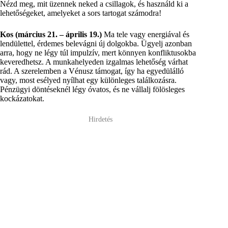
Nézd meg, mit üzennek neked a csillagok, és használd ki a
lehetőségeket, amelyeket a sors tartogat számodra!
Kos (március 21. – április 19.)
Ma tele vagy energiával és
lendülettel, érdemes belevágni új dolgokba. Ügyelj azonban
arra, hogy ne légy túl impulzív, mert könnyen konfliktusokba
keveredhetsz. A munkahelyeden izgalmas lehetőség várhat
rád. A szerelemben a Vénusz támogat, így ha egyedülálló
vagy, most esélyed nyílhat egy különleges találkozásra.
Pénzügyi döntéseknél légy óvatos, és ne vállalj fölösleges
kockázatokat.
Hirdetés