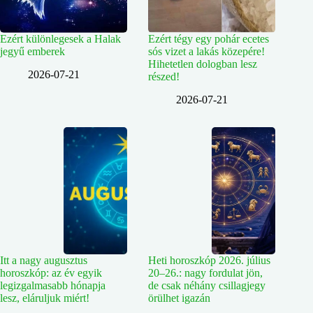
Ezért különlegesek a Halak
Ezért tégy egy pohár ecetes
jegyű emberek
sós vizet a lakás közepére!
Hihetetlen dologban lesz
2026-07-21
részed!
2026-07-21
Itt a nagy augusztus
Heti horoszkóp 2026. július
horoszkóp: az év egyik
20–26.: nagy fordulat jön,
legizgalmasabb hónapja
de csak néhány csillagjegy
lesz, eláruljuk miért!
örülhet igazán