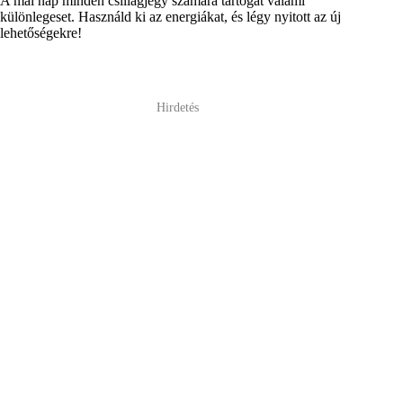
A mai nap minden csillagjegy számára tartogat valami
különlegeset. Használd ki az energiákat, és légy nyitott az új
lehetőségekre!
Hirdetés