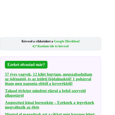
Kövesd a cikkeinket a
Google Hírekben!
👉 Kattints ide és kövesd
Ezeket olvastad már?
57 éves vagyok, 12 kilót fogytam, megszabadultam
az ödémától, és az ízületi fájdalmaktól! 1 pohárral
ittam meg naponta ebből a keverékből!
Talpad térképe mindent elárul a belső szerveid
állapotáról
Augusztusi kínai horoszkóp – Ezeknek a jegyeknek
megváltozik az élete
Mentsd el magadnak ezt a cikket,még hasznos lehet: