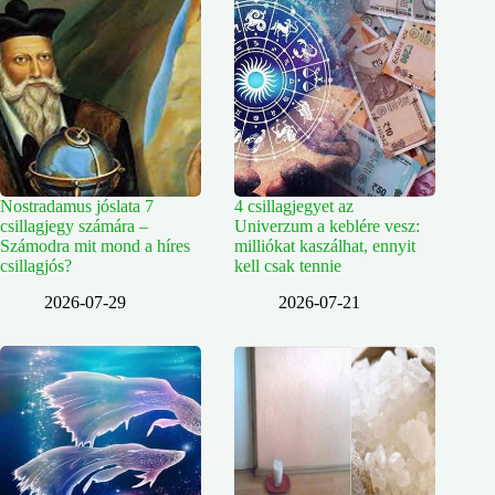
Nostradamus jóslata 7
4 csillagjegyet az
csillagjegy számára –
Univerzum a keblére vesz:
Számodra mit mond a híres
milliókat kaszálhat, ennyit
csillagjós?
kell csak tennie
2026-07-29
2026-07-21