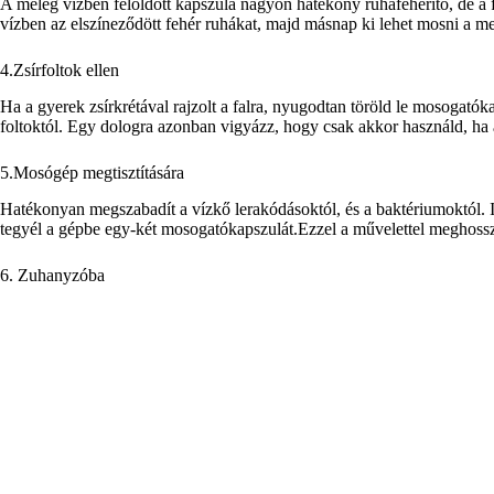
A meleg vízben feloldott kapszula nagyon hatékony ruhafehérítő, de a fo
vízben az elszíneződött fehér ruhákat, majd másnap ki lehet mosni a 
4.Zsírfoltok ellen
Ha a gyerek zsírkrétával rajzolt a falra, nyugodtan töröld le mosogató
foltoktól. Egy dologra azonban vigyázz, hogy csak akkor használd, ha a 
5.Mosógép megtisztítására
Hatékonyan megszabadít a vízkő lerakódásoktól, és a baktériumoktól. In
tegyél a gépbe egy-két mosogatókapszulát.Ezzel a művelettel meghossz
6. Zuhanyzóba