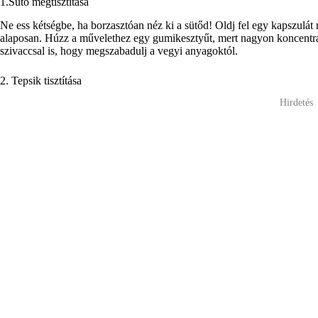
1.Sütő megtisztítása
Ne ess kétségbe, ha borzasztóan néz ki a sütőd! Oldj fel egy kapszulát 
alaposan. Húzz a művelethez egy gumikesztyűt, mert nagyon koncentrált 
szivaccsal is, hogy megszabadulj a vegyi anyagoktól.
2. Tepsik tisztítása
Hirdetés