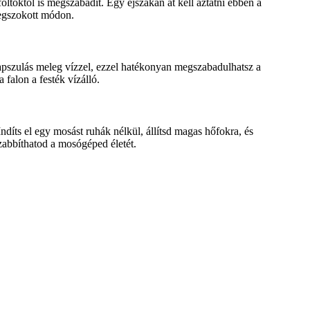
ltoktól is megszabadít. Egy éjszakán át kell áztatni ebben a
megszokott módon.
kapszulás meleg vízzel, ezzel hatékonyan megszabadulhatsz a
falon a festék vízálló.
díts el egy mosást ruhák nélkül, állítsd magas hőfokra, és
abbíthatod a mosógéped életét.