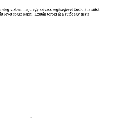
meleg vízben, majd egy szivacs segítségével töröld át a sütőt
levet fogsz kapni. Ezután töröld át a sütőt egy tiszta