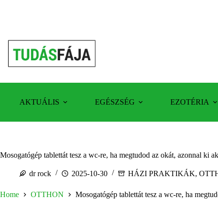
Skip
to
content
AKTUÁLIS
EGÉSZSÉG
EZOTÉRIA
Mosogatógép tablettát tesz a wc-re, ha megtudod az okát, azonnal ki a
dr rock
2025-10-30
HÁZI PRAKTIKÁK
,
OTT
Home
OTTHON
Mosogatógép tablettát tesz a wc-re, ha megtud