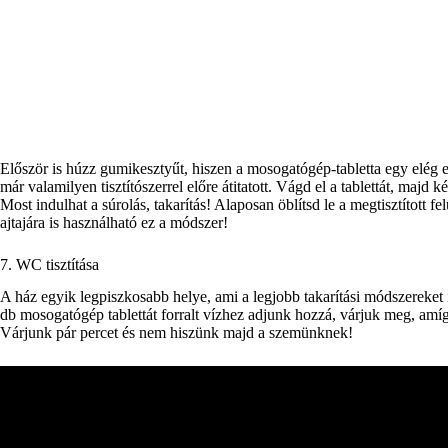
Először is húzz gumikesztyűt, hiszen a mosogatógép-tabletta egy elég er
már valamilyen tisztítószerrel előre átitatott. Vágd el a tablettát, majd 
Most indulhat a súrolás, takarítás! Alaposan öblítsd le a megtisztítot
ajtajára is használható ez a módszer!
7. WC tisztítása
A ház egyik legpiszkosabb helye, ami a legjobb takarítási módszereket i
db mosogatógép tablettát forralt vízhez adjunk hozzá, várjuk meg, amíg
Várjunk pár percet és nem hiszünk majd a szemünknek!