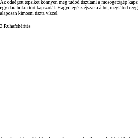
Az odaégett tepsiket könnyen meg tudod tisztítani a mosogatógép kapszu
egy darabokra tört kapszulát. Hagyd egész éjszaka állni, meglátod reggel
alaposan kimosni tiszta vízzel.
3.Ruhafehérítés