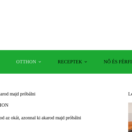
OTTHON
RECEPTEK
NŐ ÉS FÉRFI
karod majd próbálni
L
HON
od az okát, azonnal ki akarod majd próbálni