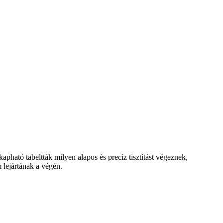
ható tabeltták milyen alapos és precíz tisztítást végeznek,
 lejártának a végén.