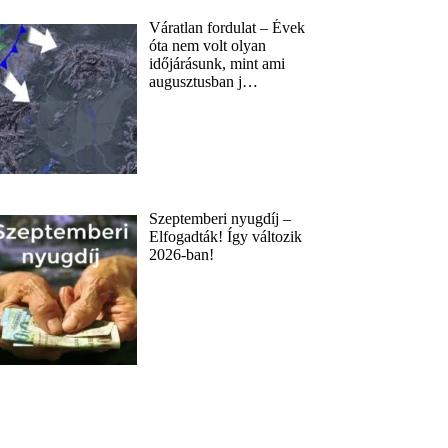
Váratlan fordulat – Évek
óta nem volt olyan
időjárásunk, mint ami
augusztusban j…
Szeptemberi nyugdíj –
Elfogadták! Így változik
2026-ban!