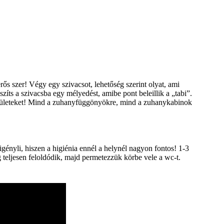
ős szer! Végy egy szivacsot, lehetőség szerint olyat, ami
készíts a szivacsba egy mélyedést, amibe pont beleillik a „tabi”.
t felületeket! Mind a zuhanyfüggönyökre, mind a zuhanykabinok
gényli, hiszen a higiénia ennél a helynél nagyon fontos! 1-3
 teljesen feloldódik, majd permetezzük körbe vele a wc-t.