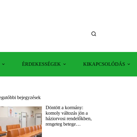
ÉRDEKESSÉGEK
KIKAPCSOLÓDÁS
egutóbbi bejegyzések
Döntött a kormány:
komoly változás jön a
háziorvosi rendelőkben,
rengeteg betege…