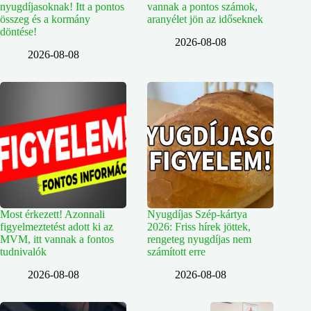
nyugdíjasoknak! Itt a pontos
vannak a pontos számok,
összeg és a kormány
aranyélet jön az időseknek
döntése!
2026-08-08
2026-08-08
Most érkezett! Azonnali
Nyugdíjas Szép-kártya
figyelmeztetést adott ki az
2026: Friss hírek jöttek,
MVM, itt vannak a fontos
rengeteg nyugdíjas nem
tudnivalók
számított erre
2026-08-08
2026-08-08