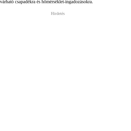
várható csapadékra és hőmérséklet-ingadozásokra.
Hirdetés