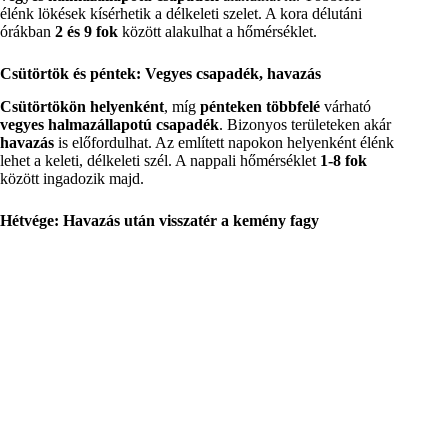
élénk lökések kísérhetik a délkeleti szelet. A kora délutáni
órákban
2 és 9 fok
között alakulhat a hőmérséklet.
Csütörtök és péntek: Vegyes csapadék, havazás
Csütörtökön helyenként
, míg
pénteken többfelé
várható
vegyes halmazállapotú csapadék
. Bizonyos területeken akár
havazás
is előfordulhat. Az említett napokon helyenként élénk
lehet a keleti, délkeleti szél. A nappali hőmérséklet
1-8 fok
között ingadozik majd.
Hétvége: Havazás után visszatér a kemény fagy