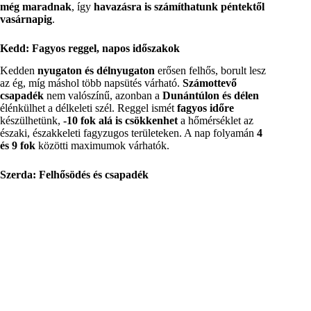
még maradnak
, így
havazásra is számíthatunk péntektől
vasárnapig
.
Kedd: Fagyos reggel, napos időszakok
Kedden
nyugaton és délnyugaton
erősen felhős, borult lesz
az ég, míg máshol több napsütés várható.
Számottevő
csapadék
nem valószínű, azonban a
Dunántúlon és délen
élénkülhet a délkeleti szél. Reggel ismét
fagyos időre
készülhetünk,
-10 fok alá is csökkenhet
a hőmérséklet az
északi, északkeleti fagyzugos területeken. A nap folyamán
4
és 9 fok
közötti maximumok várhatók.
Szerda: Felhősödés és csapadék