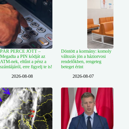
PÁR PERCE JÖTT –
Döntött a kormány: komoly
Megadta a PIN kódját az
változás jön a háziorvosi
ATM-nek, eltűnt a pénz a
rendelőkben, rengeteg
számlájáról, erre figyelj te is!
beteget érint
2026-08-08
2026-08-07