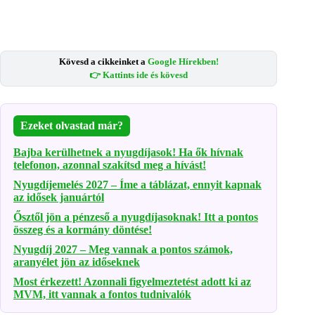
Kövesd a cikkeinket a
Google Hírekben!
👉 Kattints ide és kövesd
Ezeket olvastad már?
Bajba kerülhetnek a nyugdíjasok! Ha ők hívnak
telefonon, azonnal szakítsd meg a hívást!
Nyugdíjemelés 2027 – Íme a táblázat, ennyit kapnak
az idősek januártól
Ősztől jön a pénzeső a nyugdíjasoknak! Itt a pontos
összeg és a kormány döntése!
Nyugdíj 2027 – Meg vannak a pontos számok,
aranyélet jön az időseknek
Most érkezett! Azonnali figyelmeztetést adott ki az
MVM, itt vannak a fontos tudnivalók