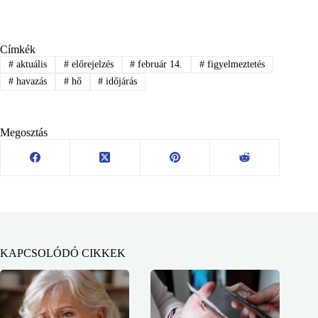
Címkék
#
aktuális
#
előrejelzés
#
február 14.
#
figyelmeztetés
#
havazás
#
hő
#
időjárás
Megosztás
KAPCSOLÓDÓ CIKKEK