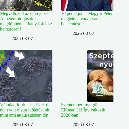
Megváltozott az előrejelzés!
10 perce jött – Magyar Péter
A meteorológusok is
megtette a várva várt
megdöbbentek hány fok lesz
bejelentést!
hamarosan!
2026-08-07
2026-08-07
Váratlan fordulat – Évek óta
Szeptemberi nyugdíj –
nem volt olyan időjárásunk,
Elfogadták! Így változik
mint ami augusztusban jön
2026-ban!
2026-08-07
2026-08-07