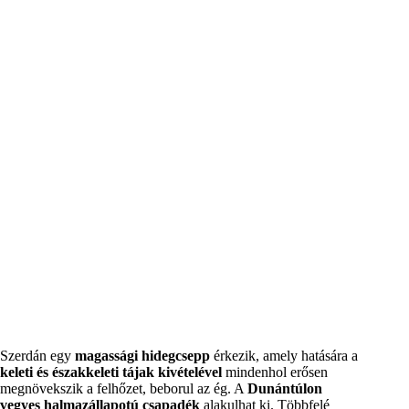
Szerdán egy
magassági hidegcsepp
érkezik, amely hatására a
keleti és északkeleti tájak kivételével
mindenhol erősen
megnövekszik a felhőzet, beborul az ég. A
Dunántúlon
vegyes halmazállapotú csapadék
alakulhat ki. Többfelé