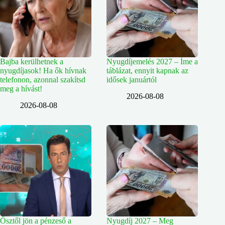
Bajba kerülhetnek a
Nyugdíjemelés 2027 – Íme a
nyugdíjasok! Ha ők hívnak
táblázat, ennyit kapnak az
telefonon, azonnal szakítsd
idősek januártól
meg a hívást!
2026-08-08
2026-08-08
Ősztől jön a pénzeső a
Nyugdíj 2027 – Meg