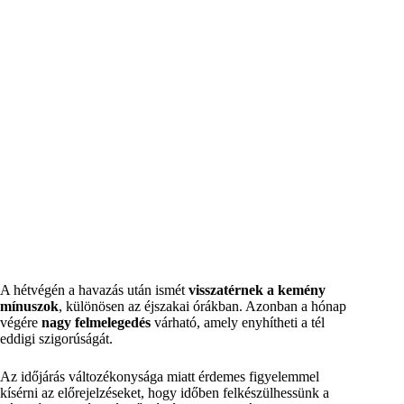
A hétvégén a havazás után ismét
visszatérnek a kemény
mínuszok
, különösen az éjszakai órákban. Azonban a hónap
végére
nagy felmelegedés
várható, amely enyhítheti a tél
eddigi szigorúságát.
Az időjárás változékonysága miatt érdemes figyelemmel
kísérni az előrejelzéseket, hogy időben felkészülhessünk a