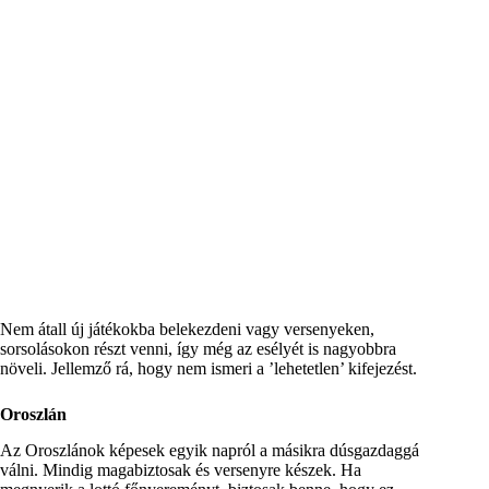
Nem átall új játékokba belekezdeni vagy versenyeken,
sorsolásokon részt venni, így még az esélyét is nagyobbra
növeli. Jellemző rá, hogy nem ismeri a ’lehetetlen’ kifejezést.
Oroszlán
Az Oroszlánok képesek egyik napról a másikra dúsgazdaggá
válni. Mindig magabiztosak és versenyre készek. Ha