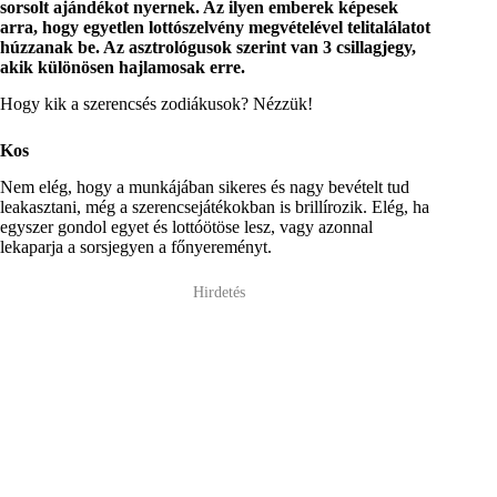
sorsolt ajándékot nyernek. Az ilyen emberek képesek
arra, hogy egyetlen lottószelvény megvételével telitalálatot
húzzanak be. Az asztrológusok szerint van 3 csillagjegy,
akik különösen hajlamosak erre.
Hogy kik a szerencsés zodiákusok? Nézzük!
Kos
Nem elég, hogy a munkájában sikeres és nagy bevételt tud
leakasztani, még a szerencsejátékokban is brillírozik. Elég, ha
egyszer gondol egyet és lottóötöse lesz, vagy azonnal
lekaparja a sorsjegyen a főnyereményt.
Hirdetés