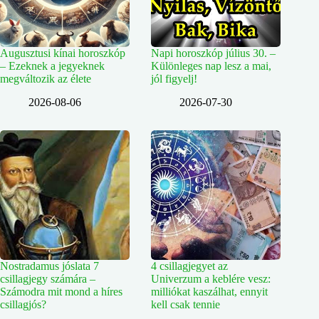
Augusztusi kínai horoszkóp
Napi horoszkóp július 30. –
– Ezeknek a jegyeknek
Különleges nap lesz a mai,
megváltozik az élete
jól figyelj!
2026-08-06
2026-07-30
Nostradamus jóslata 7
4 csillagjegyet az
csillagjegy számára –
Univerzum a keblére vesz:
Számodra mit mond a híres
milliókat kaszálhat, ennyit
csillagjós?
kell csak tennie