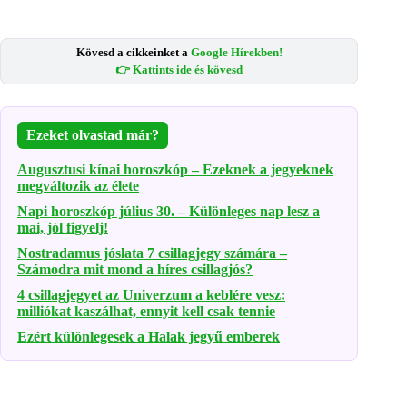
Kövesd a cikkeinket a
Google Hírekben!
👉 Kattints ide és kövesd
Ezeket olvastad már?
Augusztusi kínai horoszkóp – Ezeknek a jegyeknek
megváltozik az élete
Napi horoszkóp július 30. – Különleges nap lesz a
mai, jól figyelj!
Nostradamus jóslata 7 csillagjegy számára –
Számodra mit mond a híres csillagjós?
4 csillagjegyet az Univerzum a keblére vesz:
milliókat kaszálhat, ennyit kell csak tennie
Ezért különlegesek a Halak jegyű emberek