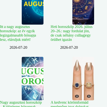
Itt a nagy augusztus
Heti horoszkóp 2026. július
horoszkóp: az év egyik
20–26.: nagy fordulat jön,
legizgalmasabb hónapja
de csak néhány csillagjegy
lesz, eláruljuk miért!
örülhet igazán
2026-07-20
2026-07-20
Nagy augusztusi horoszkóp
A kedvenc körömformád
– Különleges hónapnak
meglepően igaz dolgokat