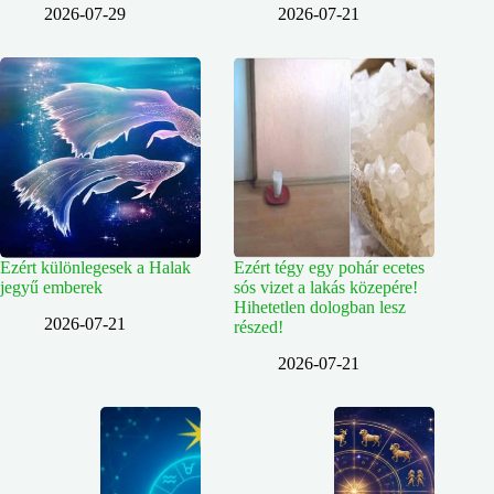
2026-07-29
2026-07-21
Ezért különlegesek a Halak
Ezért tégy egy pohár ecetes
jegyű emberek
sós vizet a lakás közepére!
Hihetetlen dologban lesz
2026-07-21
részed!
2026-07-21