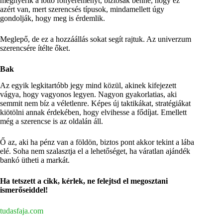
megnyerik a lottó főnyereményt, biztosak benne, hogy ez
azért van, mert szerencsés típusok, mindamellett úgy
gondolják, hogy meg is érdemlik.
Meglepő, de ez a hozzáállás sokat segít rajtuk. Az univerzum
szerencsére ítélte őket.
Bak
Az egyik legkitartóbb jegy mind közül, akinek kifejezett
vágya, hogy vagyonos legyen. Nagyon gyakorlatias, aki
semmit nem bíz a véletlenre. Képes új taktikákat, stratégiákat
kiötölni annak érdekében, hogy elvihesse a fődíjat. Emellett
még a szerencse is az oldalán áll.
Ő az, aki ha pénz van a földön, biztos pont akkor tekint a lába
elé. Soha nem szalasztja el a lehetőséget, ha váratlan ajándék
bankó ütheti a markát.
Ha tetszett a cikk, kérlek, ne felejtsd el megosztani
ismerőseiddel!
tudasfaja.com