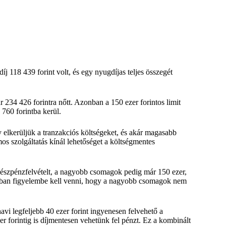
 118 439 forint volt, és egy nyugdíjas teljes összegét
234 426 forintra nőtt. Azonban a 150 ezer forintos limit
 760 forintba kerül.
 elkerüljük a tranzakciós költségeket, és akár magasabb
s szolgáltatás kínál lehetőséget a költségmentes
 készpénzfelvételt, a nagyobb csomagok pedig már 150 ezer,
zonban figyelembe kell venni, hogy a nagyobb csomagok nem
havi legfeljebb 40 ezer forint ingyenesen felvehető a
r forintig is díjmentesen vehetünk fel pénzt. Ez a kombinált