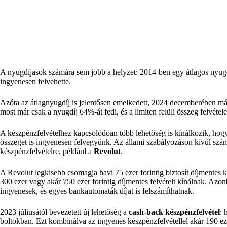
A nyugdíjasok számára sem jobb a helyzet: 2014-ben egy átlagos nyugdíj
ingyenesen felvehette.
Azóta az átlagnyugdíj is jelentősen emelkedett, 2024 decemberében már 
most már csak a nyugdíj 64%-át fedi, és a limiten felüli összeg felvétele
A készpénzfelvételhez kapcsolódóan több lehetőség is kínálkozik, hogy
összeget is ingyenesen felvegyünk. Az állami szabályozáson kívül számo
készpénzfelvételre, például a
Revolut
.
A Revolut legkisebb csomagja havi 75 ezer forintig biztosít díjmentes
300 ezer vagy akár 750 ezer forintig díjmentes felvételt kínálnak. A
ingyenesek, és egyes bankautomaták díjat is felszámíthatnak.
2023 júliusától bevezetett új lehetőség a
cash-back készpénzfelvétel
: 
boltokban. Ezt kombinálva az ingyenes készpénzfelvétellel akár 190 eze