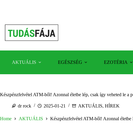
Skip
to
content
AKTUÁLIS
EGÉSZSÉG
EZOTÉRIA
Készpénzfelvétel ATM-ből! Azonnal életbe lép, csak így veheted le a 
dr rock
2025-01-21
AKTUÁLIS
,
HÍREK
Home
AKTUÁLIS
Készpénzfelvétel ATM-ből! Azonnal életbe l