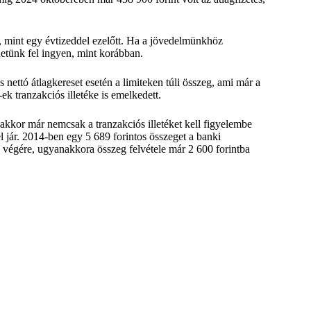
ér, mint egy évtizeddel ezelőtt. Ha a jövedelmünkhöz
hetünk fel ingyen, mint korábban.
 nettó átlagkereset esetén a limiteken túli összeg, ami már a
ek tranzakciós illetéke is emelkedett.
, akkor már nemcsak a tranzakciós illetéket kell figyelembe
 jár. 2014-ben egy 5 689 forintos összeget a banki
24 végére, ugyanakkora összeg felvétele már 2 600 forintba