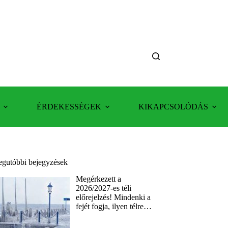
ÉRDEKESSÉGEK
KIKAPCSOLÓDÁS
egutóbbi bejegyzések
Megérkezett a
2026/2027-es téli
előrejelzés! Mindenki a
fejét fogja, ilyen télre…