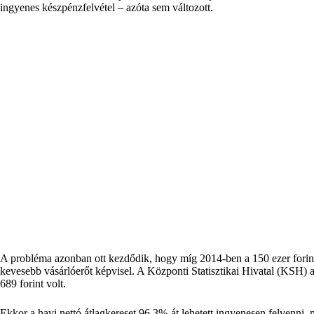
ingyenes készpénzfelvétel – azóta sem változott.
A probléma azonban ott kezdődik, hogy míg 2014-ben a 150 ezer forint
kevesebb vásárlóerőt képvisel. A Központi Statisztikai Hivatal (KSH) a
689 forint volt.
Ekkor a havi nettó átlagkereset 96,3%-át lehetett ingyenesen felvenni, 