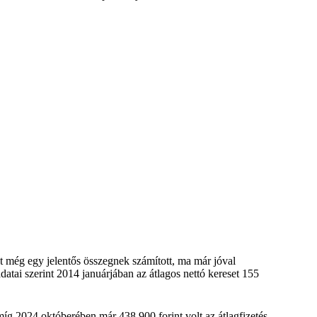
 még egy jelentős összegnek számított, ma már jóval
datai szerint 2014 januárjában az átlagos nettó kereset 155
míg 2024 októberében már 438 900 forint volt az átlagfizetés,