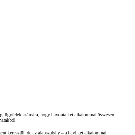
ssági ügyfelek számára, hogy havonta két alkalommal összesen
matákból.
ent keresztül, de az alapszabály – a havi két alkalommal