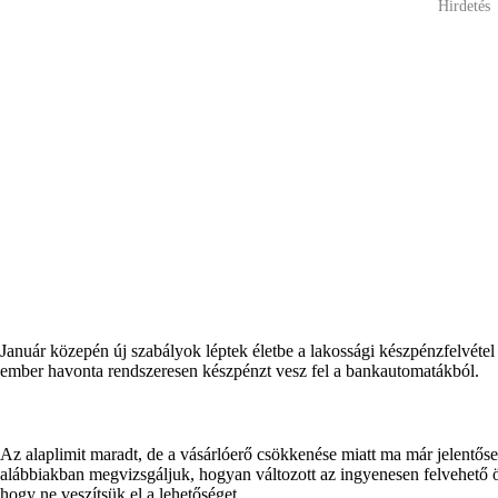
Hirdetés
Január közepén új szabályok léptek életbe a lakossági készpénzfelvétel 
ember havonta rendszeresen készpénzt vesz fel a bankautomatákból.
Az alaplimit maradt, de a vásárlóerő csökkenése miatt ma már jelentőse
alábbiakban megvizsgáljuk, hogyan változott az ingyenesen felvehető ös
hogy ne veszítsük el a lehetőséget.