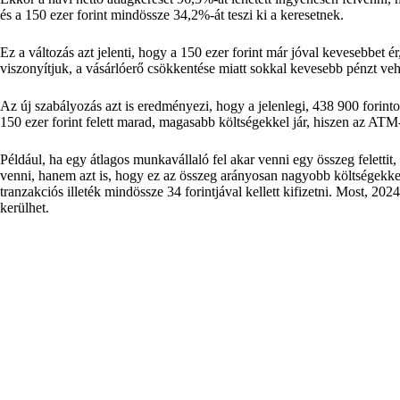
és a 150 ezer forint mindössze 34,2%-át teszi ki a keresetnek.
Ez a változás azt jelenti, hogy a 150 ezer forint már jóval kevesebbet 
viszonyítjuk, a vásárlóerő csökkentése miatt sokkal kevesebb pénzt ve
Az új szabályozás azt is eredményezi, hogy a jelenlegi, 438 900 forintos
150 ezer forint felett marad, magasabb költségekkel jár, hiszen az ATM-
Például, ha egy átlagos munkavállaló fel akar venni egy összeg felettit
venni, hanem azt is, hogy ez az összeg arányosan nagyobb költségekkel
tranzakciós illeték mindössze 34 forintjával kellett kifizetni. Most, 20
kerülhet.