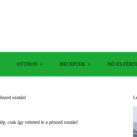
OTTHON
RECEPTEK
NŐ ÉS FÉRFI
pénzed ezután!
L
ép, csak így veheted le a pénzed ezután!