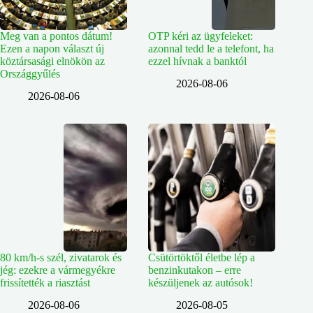
Meg van a pontos dátum!
OTP kéri az ügyfeleket:
Ezen a napon választ új
azonnal tedd le a telefont, ha
köztársasági elnökön az
ezzel hívnak a banktól
Országgyűlés
2026-08-06
2026-08-06
80 km/h-s szél, zivatarok és
Csütörtöktől életbe lép a
jég: ezekre a vármegyékre
benzinkutakon – erre
frissítették a riasztást
készüljenek az autósok!
2026-08-06
2026-08-05