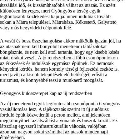
átszállási idő, és kiszámíthatóbbá válhat az utazás. Ez azért
különösen lényeges, mert Gyöngyös a térség egyik
legfontosabb közlekedési kapuja: innen indulnak tovább
sokan a Mátra települései, Mátraháza, Kékestető, Galyatető
vagy más hegyvidéki célpontok felé.
A vasút és busz összehangolása akkor működik igazán jól, ha
az utasnak nem kell bonyolult menetrendi táblázatokat
böngésznie, és nem kell attól tartania, hogy egy kisebb késés
miatt órákat veszít. A jó rendszerben a főbb csomópontokon
az érkezések és indulások egymásra épülnek. Ez nemcsak
kényelmi kérdés, hanem komoly térségi fejlesztési eszköz is,
mert javítja a kisebb települések elérhetőségét, erősíti a
turizmust, és könnyebbé teszi a munkaerő mozgását.
Gyöngyös kulcsszerepet kap az új rendszerben
Az új menetrend egyik legfontosabb csomópontja Gyöngyös
vasútállomása lesz. A tájékoztatás szerint itt új autóbusz-
forduló épült közvetlenül a peron mellett, ami jelentősen
megkönnyítheti az átszállást a vonatok és buszok között. Ez
látszólag egyszerű infrastrukturális változás, valójában
azonban nagyon sokat számíthat az utasok mindennapi
élményében.