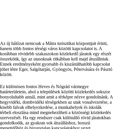
Az új hálózat nemcsak a Mátra turisztikai központjait érinti,
hanem több fontos térségi város közötti kapcsolatot is. A
korábban rövidebb szakaszokon közlekedő járatok egy részét
összekötik, így az utasoknak ritkábban kell majd átszállniuk.
Ennek eredményeként gyorsabb és kiszámíthatóbb kapcsolat
jöhet létre Eger, Salgótarján, Gyöngyös, Pétervására és Pásztó
között.
Ez különösen fontos Heves és Nógrád vármegye
határterületein, ahol a települések közötti közlekedés sokszor
bonyolultabb annál, mint amit a térképre nézve gondolnánk. A
hegyvidéki, dombvidéki térségekben az utak vonalvezetése, a
kisebb falvak elhelyezkedése, a munkahelyek és iskolák
térbeli eloszlása mind megnehezítheti a közösségi közlekedés
szervezését. Ha egy rendszer csak különálló rövid járatokban
gondolkodik, az gyakran sok átszálláshoz, hosszú
menetidőhöz és bizonytalan kapcsolatokhoz vezet.