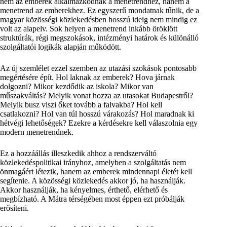
nem az emberek alkalmazkodnak a menetrendhez, hanem a
menetrend az emberekhez. Ez egyszerű mondatnak tűnik, de a
magyar közösségi közlekedésben hosszú ideig nem mindig ez
volt az alapelv. Sok helyen a menetrend inkább öröklött
struktúrák, régi megszokások, intézményi határok és különálló
szolgáltatói logikák alapján működött.
Az új szemlélet ezzel szemben az utazási szokások pontosabb
megértésére épít. Hol laknak az emberek? Hova járnak
dolgozni? Mikor kezdődik az iskola? Mikor van
műszakváltás? Melyik vonat hozza az utasokat Budapestről?
Melyik busz viszi őket tovább a falvakba? Hol kell
csatlakozni? Hol van túl hosszú várakozás? Hol maradnak ki
hétvégi lehetőségek? Ezekre a kérdésekre kell válaszolnia egy
modern menetrendnek.
Ez a hozzáállás illeszkedik ahhoz a rendszerváltó
közlekedéspolitikai irányhoz, amelyben a szolgáltatás nem
önmagáért létezik, hanem az emberek mindennapi életét kell
segítenie. A közösségi közlekedés akkor jó, ha használják.
Akkor használják, ha kényelmes, érthető, elérhető és
megbízható. A Mátra térségében most éppen ezt próbálják
erősíteni.