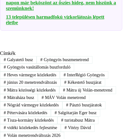
napon már beköszönt az őszies hideg, nem hiszünk a
szemünknek!
13 településen harmadfokú vízkorlátozás lépett
életbe
Címkék
#
Galyatető busz
#
Gyöngyös buszmenetrend
#
Gyöngyös vasútállomás buszforduló
#
Heves vármegye közlekedés
#
InterRégió Gyöngyös
#
június 20 menetrendváltozás
#
Kékestető buszjárat
#
Mátra közösségi közlekedés
#
Mátra új Volán-menetrend
#
Mátraháza busz
#
MÁV Volán menetrend
#
Nógrád vármegye közlekedés
#
Pásztó buszjáratok
#
Pétervására közlekedés
#
Salgótarján Eger busz
#
Tisza-kormány közlekedés
#
turistabusz Mátra
#
vidéki közlekedés fejlesztése
#
Vitézy Dávid
#
Volán menetrendváltozás 2026