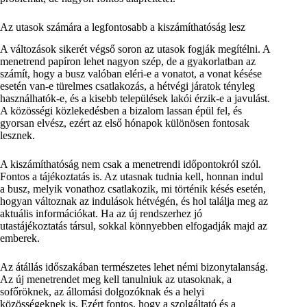
Az utasok számára a legfontosabb a kiszámíthatóság lesz
A változások sikerét végső soron az utasok fogják megítélni. A
menetrend papíron lehet nagyon szép, de a gyakorlatban az
számít, hogy a busz valóban eléri-e a vonatot, a vonat késése
esetén van-e türelmes csatlakozás, a hétvégi járatok tényleg
használhatók-e, és a kisebb települések lakói érzik-e a javulást.
A közösségi közlekedésben a bizalom lassan épül fel, és
gyorsan elvész, ezért az első hónapok különösen fontosak
lesznek.
A kiszámíthatóság nem csak a menetrendi időpontokról szól.
Fontos a tájékoztatás is. Az utasnak tudnia kell, honnan indul
a busz, melyik vonathoz csatlakozik, mi történik késés esetén,
hogyan változnak az indulások hétvégén, és hol találja meg az
aktuális információkat. Ha az új rendszerhez jó
utastájékoztatás társul, sokkal könnyebben elfogadják majd az
emberek.
Az átállás időszakában természetes lehet némi bizonytalanság.
Az új menetrendet meg kell tanulniuk az utasoknak, a
sofőröknek, az állomási dolgozóknak és a helyi
közösségeknek is. Ezért fontos, hogy a szolgáltató és a