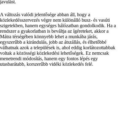
javulást.
A változás valódi jelentősége abban áll, hogy a
közlekedésszervezés végre nem különálló busz- és vasúti
szigetekben, hanem egységes hálózatban gondolkodik. Ha a
rendszer a gyakorlatban is beváltja az ígéreteket, akkor a
Mátra térségében könnyebb lehet a munkába járás,
egyszerűbb a kirándulás, jobb az átszállás, és élhetőbbé
válhatnak azok a települések is, ahol eddig korlátozottabbak
voltak a közösségi közlekedési lehetőségek. Ez nemcsak
menetrendi módosítás, hanem egy fontos lépés egy
utasbarátabb, korszerűbb vidéki közlekedés felé.