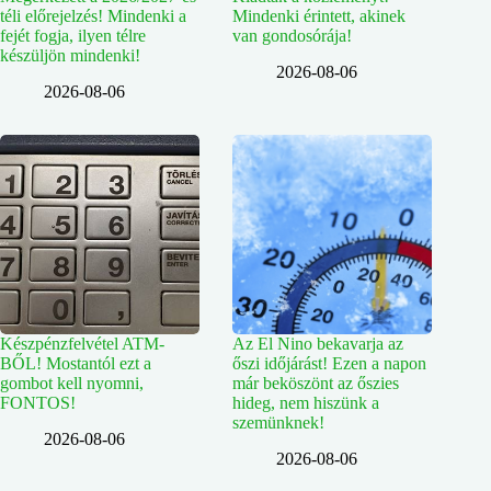
téli előrejelzés! Mindenki a
Mindenki érintett, akinek
fejét fogja, ilyen télre
van gondosórája!
készüljön mindenki!
2026-08-06
2026-08-06
Készpénzfelvétel ATM-
Az El Nino bekavarja az
BŐL! Mostantól ezt a
őszi időjárást! Ezen a napon
gombot kell nyomni,
már beköszönt az őszies
FONTOS!
hideg, nem hiszünk a
szemünknek!
2026-08-06
2026-08-06