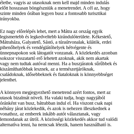
életbe, vagyis az utasoknak nem kell majd minden indulás
előtt hosszasan böngészniük a menetrendet. A cél az, hogy
szinte minden órában legyen busz a fontosabb turisztikai
irányokba.
Ez nagy előrelépés lehet, mert a Mátra az ország egyik
legismertebb és legkedveltebb kirándulóterülete. Kékestető,
Mátraháza, Galyatető, Sástó, a túraútvonalak, kilátók, erdei
pihenőhelyek és vendéglátóhelyek hétvégente és
ünnepnapokon sok látogatót vonzanak. A közlekedés azonban
sokszor visszatartó erő lehetett azoknak, akik nem akartak
vagy nem tudtak autóval menni. Ha a buszjáratok sűrűbbek és
kiszámíthatóbbak lesznek, az a természetjáróknak,
családoknak, idősebbeknek és fiataloknak is könnyebbséget
jelenthet.
A könnyen megjegyezhető menetrend azért fontos, mert az
utasok bizalmát növeli. Ha valaki tudja, hogy nagyjából
óránként van busz, bátrabban indul el. Ha viszont csak napi
néhány járat közlekedik, és azok is nehezen illeszkednek a
vonathoz, az emberek inkább autót választanak, vagy
lemondanak az útról. A közösségi közlekedés akkor tud valódi
alternatíva lenni, ha nemcsak létezik, hanem használható is.