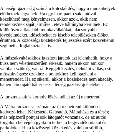
A térségi gazdaság számára kulcskérdés, hogy a munkahelyek
elérhetőek legyenek. Ha egy ipari park csak autóval
közelíthető meg kényelmesen, akkor azok, akik nem
rendelkeznek saját járművel, eleve hátrányba kerülnek. Ez
különösen a fiatalabb munkavállalókat, alacsonyabb
jövedelműeket, idősebbeket és kisebb településeken élőket
érintheti. A közösségi közlekedés fejlesztése ezért közvetlenül
segítheti a foglalkoztatást is.
A műszakváltásokhoz igazított járatok azt jelenthetik, hogy a
busz nem véletlenszerűen érkezik, hanem akkor, amikor
valóban szükség van rá. Reggeli kezdés, délutáni váltás, esti
műszakvégzés: ezekhez a pontokhoz kell igazítani a
menetrendet. Ha ez sikerül, akkor a közlekedés nem akadály,
hanem támogató háttér lesz a térség gazdasági életében.
A turizmusnak is komoly lökést adhat az új menetrend
A Mátra turizmusa számára az új menetrend különösen
kedvező lehet. Kékestető, Galyatető, Mátraháza és a térség
más népszerű pontjai sok látogatót vonzanak, de az autós
forgalom hétvégén gyakran terheli a hegyvidéki utakat és
parkolókat. Ha a közösségi közlekedés valóban sűrűbb,