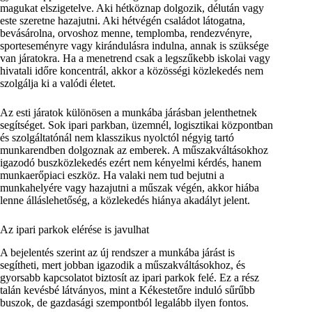
magukat elszigetelve. Aki hétköznap dolgozik, délután vagy
este szeretne hazajutni. Aki hétvégén családot látogatna,
bevásárolna, orvoshoz menne, templomba, rendezvényre,
sporteseményre vagy kirándulásra indulna, annak is szüksége
van járatokra. Ha a menetrend csak a legszűkebb iskolai vagy
hivatali időre koncentrál, akkor a közösségi közlekedés nem
szolgálja ki a valódi életet.
Az esti járatok különösen a munkába járásban jelenthetnek
segítséget. Sok ipari parkban, üzemnél, logisztikai központban
és szolgáltatónál nem klasszikus nyolctól négyig tartó
munkarendben dolgoznak az emberek. A műszakváltásokhoz
igazodó buszközlekedés ezért nem kényelmi kérdés, hanem
munkaerőpiaci eszköz. Ha valaki nem tud bejutni a
munkahelyére vagy hazajutni a műszak végén, akkor hiába
lenne álláslehetőség, a közlekedés hiánya akadályt jelent.
Az ipari parkok elérése is javulhat
A bejelentés szerint az új rendszer a munkába járást is
segítheti, mert jobban igazodik a műszakváltásokhoz, és
gyorsabb kapcsolatot biztosít az ipari parkok felé. Ez a rész
talán kevésbé látványos, mint a Kékestetőre induló sűrűbb
buszok, de gazdasági szempontból legalább ilyen fontos.