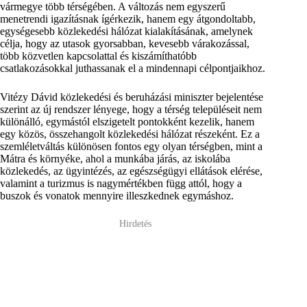
vármegye több térségében. A változás nem egyszerű
menetrendi igazításnak ígérkezik, hanem egy átgondoltabb,
egységesebb közlekedési hálózat kialakításának, amelynek
célja, hogy az utasok gyorsabban, kevesebb várakozással,
több közvetlen kapcsolattal és kiszámíthatóbb
csatlakozásokkal juthassanak el a mindennapi célpontjaikhoz.
Vitézy Dávid közlekedési és beruházási miniszter bejelentése
szerint az új rendszer lényege, hogy a térség településeit nem
különálló, egymástól elszigetelt pontokként kezelik, hanem
egy közös, összehangolt közlekedési hálózat részeként. Ez a
szemléletváltás különösen fontos egy olyan térségben, mint a
Mátra és környéke, ahol a munkába járás, az iskolába
közlekedés, az ügyintézés, az egészségügyi ellátások elérése,
valamint a turizmus is nagymértékben függ attól, hogy a
buszok és vonatok mennyire illeszkednek egymáshoz.
Hirdetés