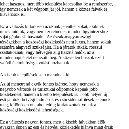
lehet hasznos, mert több települést kapcsolhat be a rendszerbe,
így nemcsak a két végpont jár jól, hanem a köztes falvak és
kisvárosok is.
Ez a változás különösen azoknak jelenthet sokat, akiknek
nincs autójuk, vagy nem szeretnének minden ügyintézéshez
saját gépkocsit használni. Az észak-magyarországi
térségekben a közösségi közlekedés nem luxus, hanem sokak
számára alapvető szükséglet. Ha a járatok ritkák, rosszul
csatlakoznak, vagy hétvégén alig használhatók, az a
mindennapi életet nehezíti meg. A közvetlen buszok ezért
valódi életminőség-javulást hozhatnak.
A kisebb települések sem maradnak ki
Az új menetrend egyik fontos ígérete, hogy nemcsak a
nagyobb városok és turisztikai célpontok kapnak jobb
közlekedést, hanem a kisebb települések is. Több helyen új
esti járatok, hétvégi indulások és csúcsidős sűrítések jelennek
meg, különösen ott, ahol eddig korlátozottak voltak a
közösségi közlekedési lehetőségek.
Ez a változás nagyon fontos, mert a kisebb falvakban élők
gyakran éppen az esti és hétvégi közlekedés hiánya miatt érzik