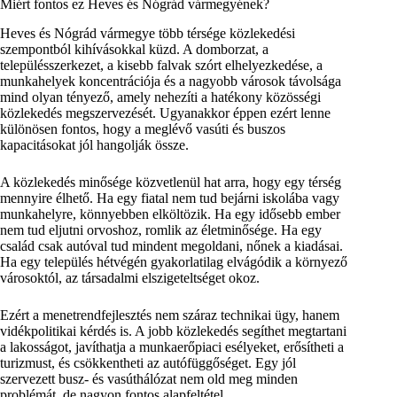
Miért fontos ez Heves és Nógrád vármegyének?
Heves és Nógrád vármegye több térsége közlekedési
szempontból kihívásokkal küzd. A domborzat, a
településszerkezet, a kisebb falvak szórt elhelyezkedése, a
munkahelyek koncentrációja és a nagyobb városok távolsága
mind olyan tényező, amely nehezíti a hatékony közösségi
közlekedés megszervezését. Ugyanakkor éppen ezért lenne
különösen fontos, hogy a meglévő vasúti és buszos
kapacitásokat jól hangolják össze.
A közlekedés minősége közvetlenül hat arra, hogy egy térség
mennyire élhető. Ha egy fiatal nem tud bejárni iskolába vagy
munkahelyre, könnyebben elköltözik. Ha egy idősebb ember
nem tud eljutni orvoshoz, romlik az életminősége. Ha egy
család csak autóval tud mindent megoldani, nőnek a kiadásai.
Ha egy település hétvégén gyakorlatilag elvágódik a környező
városoktól, az társadalmi elszigeteltséget okoz.
Ezért a menetrendfejlesztés nem száraz technikai ügy, hanem
vidékpolitikai kérdés is. A jobb közlekedés segíthet megtartani
a lakosságot, javíthatja a munkaerőpiaci esélyeket, erősítheti a
turizmust, és csökkentheti az autófüggőséget. Egy jól
szervezett busz- és vasúthálózat nem old meg minden
problémát, de nagyon fontos alapfeltétel.