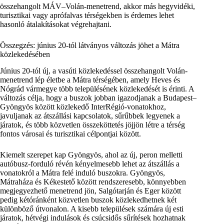
összehangolt MÁV–Volán-menetrend, akkor más hegyvidéki,
turisztikai vagy aprófalvas térségekben is érdemes lehet
hasonló átalakításokat végrehajtani.
Összegzés: június 20-tól látványos változás jöhet a Mátra
közlekedésében
Június 20-tól új, a vasúti közlekedéssel összehangolt Volán-
menetrend lép életbe a Mátra térségében, amely Heves és
Nógrád vármegye több településének közlekedését is érinti. A
változás célja, hogy a buszok jobban igazodjanak a Budapest–
Gyöngyös között közlekedő InterRégió-vonatokhoz,
javuljanak az átszállási kapcsolatok, sűrűbbek legyenek a
járatok, és több közvetlen összeköttetés jöjjön létre a térség
fontos városai és turisztikai célpontjai között.
Kiemelt szerepet kap Gyöngyös, ahol az új, peron melletti
autóbusz-forduló révén kényelmesebb lehet az átszállás a
vonatokról a Mátra felé induló buszokra. Gyöngyös,
Mátraháza és Kékestető között rendszeresebb, könnyebben
megjegyezhető menetrend jön, Salgótarján és Eger között
pedig kétóránként közvetlen buszok közlekedhetnek két
különböző útvonalon. A kisebb települések számára új esti
járatok, hétvégi indulások és csúcsidős sűrítések hozhatnak