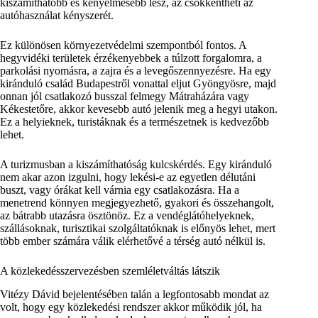
kiszámíthatóbb és kényelmesebb lesz, az csökkentheti az
autóhasználat kényszerét.
Ez különösen környezetvédelmi szempontból fontos. A
hegyvidéki területek érzékenyebbek a túlzott forgalomra, a
parkolási nyomásra, a zajra és a levegőszennyezésre. Ha egy
kiránduló család Budapestről vonattal eljut Gyöngyösre, majd
onnan jól csatlakozó busszal felmegy Mátraházára vagy
Kékestetőre, akkor kevesebb autó jelenik meg a hegyi utakon.
Ez a helyieknek, turistáknak és a természetnek is kedvezőbb
lehet.
A turizmusban a kiszámíthatóság kulcskérdés. Egy kiránduló
nem akar azon izgulni, hogy lekési-e az egyetlen délutáni
buszt, vagy órákat kell várnia egy csatlakozásra. Ha a
menetrend könnyen megjegyezhető, gyakori és összehangolt,
az bátrabb utazásra ösztönöz. Ez a vendéglátóhelyeknek,
szállásoknak, turisztikai szolgáltatóknak is előnyös lehet, mert
több ember számára válik elérhetővé a térség autó nélkül is.
A közlekedésszervezésben szemléletváltás látszik
Vitézy Dávid bejelentésében talán a legfontosabb mondat az
volt, hogy egy közlekedési rendszer akkor működik jól, ha