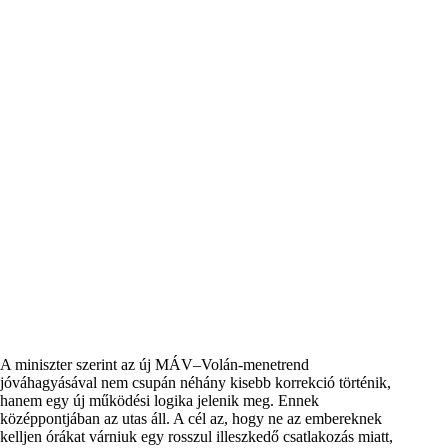
A miniszter szerint az új MÁV–Volán-menetrend
jóváhagyásával nem csupán néhány kisebb korrekció történik,
hanem egy új működési logika jelenik meg. Ennek
középpontjában az utas áll. A cél az, hogy ne az embereknek
kelljen órákat várniuk egy rosszul illeszkedő csatlakozás miatt,