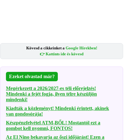
Kövesd a cikkeinket a
Google Hírekben!
👉 Kattints ide és kövesd
Ezeket olvastad már?
Megérkezett a 2026/2027-es téli előrejelzés!
Mindenki a fejét fogja, ilyen télre készüljön
mindenki!
Kiadták a közleményt! Mindenki érintett, akinek
van gondosórája!
Készpénzfelvétel ATM-BŐL! Mostantól ezt a
gombot kell nyomni, FONTOS!
Az El Nino bekavarja az őszi időjárást! Ezen a