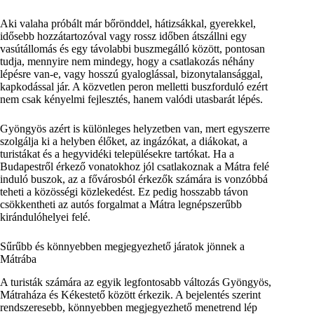
Aki valaha próbált már bőrönddel, hátizsákkal, gyerekkel,
idősebb hozzátartozóval vagy rossz időben átszállni egy
vasútállomás és egy távolabbi buszmegálló között, pontosan
tudja, mennyire nem mindegy, hogy a csatlakozás néhány
lépésre van-e, vagy hosszú gyaloglással, bizonytalansággal,
kapkodással jár. A közvetlen peron melletti buszforduló ezért
nem csak kényelmi fejlesztés, hanem valódi utasbarát lépés.
Gyöngyös azért is különleges helyzetben van, mert egyszerre
szolgálja ki a helyben élőket, az ingázókat, a diákokat, a
turistákat és a hegyvidéki településekre tartókat. Ha a
Budapestről érkező vonatokhoz jól csatlakoznak a Mátra felé
induló buszok, az a fővárosból érkezők számára is vonzóbbá
teheti a közösségi közlekedést. Ez pedig hosszabb távon
csökkentheti az autós forgalmat a Mátra legnépszerűbb
kirándulóhelyei felé.
Sűrűbb és könnyebben megjegyezhető járatok jönnek a
Mátrába
A turisták számára az egyik legfontosabb változás Gyöngyös,
Mátraháza és Kékestető között érkezik. A bejelentés szerint
rendszeresebb, könnyebben megjegyezhető menetrend lép