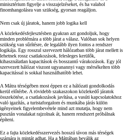
minisztérium figyelje a visszajelzéseket, és ha valahol
finomhangolásra van szükség, gyorsan reagáljon.
Nem csak új járatok, hanem jobb logika kell
A közlekedésfejlesztésben gyakran azt gondoljuk, hogy
minden problémára a több járat a válasz. Valóban sok helyen
szükség van sűrítésre, de legalább ilyen fontos a rendszer
logikája. Egy rosszul szervezett hálózatban több járat mellett is
lehetnek rossz csatlakozások, felesleges kerülők,
kihasználatlan kapacitások és bosszantó várakozások. Egy jól
szervezett hálózat viszont ugyanannyi vagy mérsékelten több
kapacitással is sokkal használhatóbb lehet.
A Mátra térségében most éppen ez a hálózati gondolkodás
kerül előtérbe. A rövidebb szakaszokon közlekedő járatok
összekötése, a csatlakozások javítása, a vasúti kapcsolatokhoz
való igazítás, a turistaforgalom és munkába járás külön
igényeinek figyelembevétele mind azt mutatja, hogy nem
pusztán vonalakat rajzolnak át, hanem rendszert próbálnak
építeni.
Ez a fajta közlekedésszervezés hosszú távon más térségek
számára is mintát adhat. Ha a Mátrában beválik az