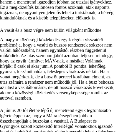
hanem a menetrend igazodjon jobban az utazási igényekhez.
Ez a megközelítés különösen fontos azoknak, akik naponta
ingáznak, de ugyanilyen jelentős lehet a turistáknak, a hétvégi
kirándulóknak és a kisebb településeken élőknek is.
A vasút és a busz végre nem külön világként működne
A magyar közösségi közlekedés egyik régóta visszatérő
problémája, hogy a vasúti és buszos rendszerek sokszor nem
valódi hálózatként, hanem egymástól részben függetlenül
működtek. Az utas szempontjából azonban teljesen mindegy,
hogy az egyik járművet MÁV-nak, a másikat Volánnak
hívják: ő csak el akar jutni A pontból B pontba, lehetőleg
gyorsan, kiszámíthatóan, felesleges várakozás nélkül. Ha a
vonat megérkezik, de a busz öt perccel korábban elment, az
utas számára a rendszer nem működik jól. Ha a busz behozza
az utast a vasútállomásra, de ott hosszú várakozás következik,
akkor a közösségi közlekedés versenyképessége romlik az
autóval szemben.
A június 20-tól életbe lépő új menetrend egyik legfontosabb
ígérete éppen az, hogy a Mátra térségében jobban
összehangolják a buszokat a vasúttal. A Budapest és
Gyöngyös között közlekedő InterRégió-vonatokhoz igazodó
helyi és helyközi buszjáratok révén kevesebb lehet a felesleges