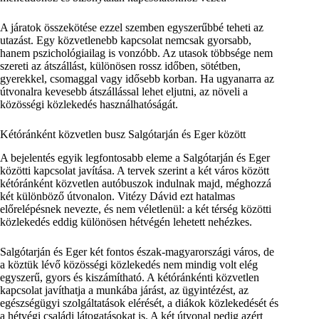
A járatok összekötése ezzel szemben egyszerűbbé teheti az
utazást. Egy közvetlenebb kapcsolat nemcsak gyorsabb,
hanem pszichológiailag is vonzóbb. Az utasok többsége nem
szereti az átszállást, különösen rossz időben, sötétben,
gyerekkel, csomaggal vagy idősebb korban. Ha ugyanarra az
útvonalra kevesebb átszállással lehet eljutni, az növeli a
közösségi közlekedés használhatóságát.
Kétóránként közvetlen busz Salgótarján és Eger között
A bejelentés egyik legfontosabb eleme a Salgótarján és Eger
közötti kapcsolat javítása. A tervek szerint a két város között
kétóránként közvetlen autóbuszok indulnak majd, méghozzá
két különböző útvonalon. Vitézy Dávid ezt hatalmas
előrelépésnek nevezte, és nem véletlenül: a két térség közötti
közlekedés eddig különösen hétvégén lehetett nehézkes.
Salgótarján és Eger két fontos észak-magyarországi város, de
a köztük lévő közösségi közlekedés nem mindig volt elég
egyszerű, gyors és kiszámítható. A kétóránkénti közvetlen
kapcsolat javíthatja a munkába járást, az ügyintézést, az
egészségügyi szolgáltatások elérését, a diákok közlekedését és
a hétvégi családi látogatásokat is. A két útvonal pedig azért