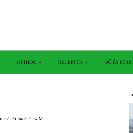
OTTHON
RECEPTEK
NŐ ÉS FÉRFI
L
Kulcsár Edina és G.w.M.