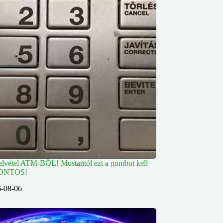
lvétel ATM-BŐL! Mostantól ezt a gombot kell
FONTOS!
-08-06