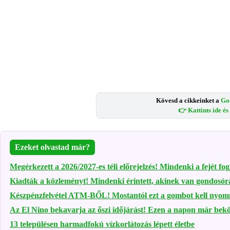
Kövesd a cikkeinket a
Go
👉 Kattints ide é
Ezeket olvastad már?
Megérkezett a 2026/2027-es téli előrejelzés! Mindenki a fejét fog
Kiadták a közleményt! Mindenki érintett, akinek van gondosór
Készpénzfelvétel ATM-BŐL! Mostantól ezt a gombot kell nyo
Az El Nino bekavarja az őszi időjárást! Ezen a napon már bek
13 településen harmadfokú vízkorlátozás lépett életbe