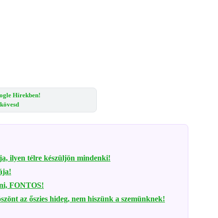
ogle Hírekben!
s kövesd
ja, ilyen télre készüljön mindenki!
ája!
mni, FONTOS!
öszönt az őszies hideg, nem hiszünk a szemünknek!