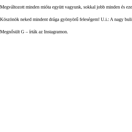
Megváltozott minden mióta együtt vagyunk, sokkal jobb minden és eze
Köszönök neked mindent drága gyönyörű feleségem! U.i.: A nagy buli p
Megnősült G – írták az Instagramon.