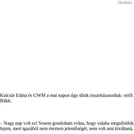
Hirdetés
Kulcsár Edina és GWM a mai napon úgy tűnik összeházasodtak- erről pe
Blikk.
– Nagy nap volt ez! Sosem gondoltam volna, hogy valaha megnősülök.
fejem, mert igazából nem éreztem jelentőségét, nem volt ami kiváltaná, 