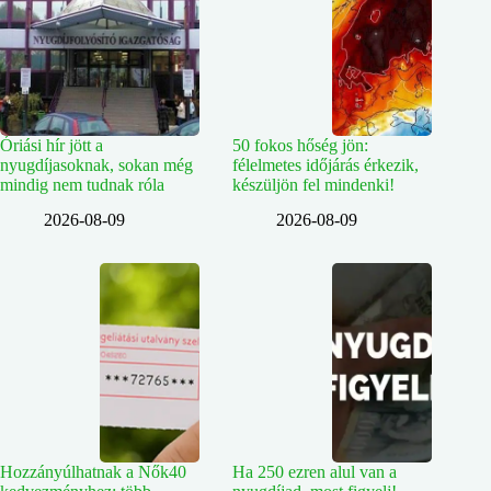
Óriási hír jött a
50 fokos hőség jön:
nyugdíjasoknak, sokan még
félelmetes időjárás érkezik,
mindig nem tudnak róla
készüljön fel mindenki!
2026-08-09
2026-08-09
Hozzányúlhatnak a Nők40
Ha 250 ezren alul van a