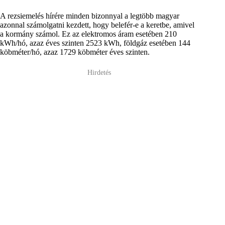
A rezsiemelés hírére minden bizonnyal a legtöbb magyar
azonnal számolgatni kezdett, hogy belefér-e a keretbe, amivel
a kormány számol. Ez az elektromos áram esetében 210
kWh/hó, azaz éves szinten 2523 kWh, földgáz esetében 144
köbméter/hó, azaz 1729 köbméter éves szinten.
Hirdetés