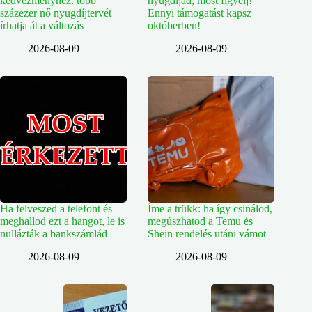
kedvezményhez: több
nyugdíjad, most figyelj!
százezer nő nyugdíjtervét
Ennyi támogatást kapsz
írhatja át a változás
októberben!
2026-08-09
2026-08-09
Ha felveszed a telefont és
Íme a trükk: ha így csinálod,
meghallod ezt a hangot, le is
megúszhatod a Temu és
nullázták a bankszámlád
Shein rendelés utáni vámot
2026-08-09
2026-08-09