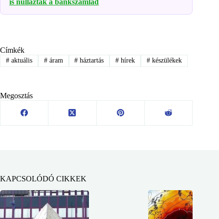
is nullázták a bankszámlád
Címkék
#
aktuális
#
áram
#
háztartás
#
hírek
#
készülékek
Megosztás
KAPCSOLÓDÓ CIKKEK