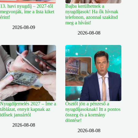
13. havi nyugdíj – 2027-től
Bajba kerülhetnek a
megvonják, íme a lista kiket
nyugdíjasok! Ha ők hívnak
érint!
telefonon, azonnal szakítsd
meg a hívást!
2026-08-09
2026-08-08
Nyugdíjemelés 2027 – Íme a
Ősztől jön a pénzeső a
táblázat, ennyit kapnak az
nyugdíjasoknak! Itt a pontos
idősek januártól
összeg és a kormány
döntése!
2026-08-08
2026-08-08