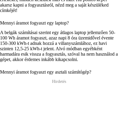
akarsz kapni a fogyasztásról, nézd meg a saját készüléked
címkéjét!
Mennyi áramot fogyaszt egy laptop?
A belgák számításai szerint egy átlagos laptop jellemzően 50-
100 Wh áramot fogyaszt, azaz napi 8 óra üzemidővel évente
150-300 kWh-t adnak hozzá a villanyszámlához, ez havi
szinten 12,5-25 kWh-t jelent. Alvó módban egyébként
harmadára esik vissza a fogyasztás, szóval ha nem használod a
gépet, akkor érdemes inkább kikapcsolni.
Mennyi áramot fogyaszt egy asztali számítógép?
Hirdetés