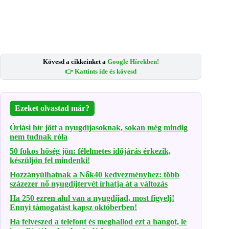
Kövesd a cikkeinket a
Google Hírekben!
👉 Kattints ide és kövesd
Ezeket olvastad már?
Óriási hír jött a nyugdíjasoknak, sokan még mindig
nem tudnak róla
50 fokos hőség jön: félelmetes időjárás érkezik,
készüljön fel mindenki!
Hozzányúlhatnak a Nők40 kedvezményhez: több
százezer nő nyugdíjtervét írhatja át a változás
Ha 250 ezren alul van a nyugdíjad, most figyelj!
Ennyi támogatást kapsz októberben!
Ha felveszed a telefont és meghallod ezt a hangot, le