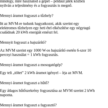
mindegy, mire használod a gépet – például játék közben
nyilván a teljesítmény és a fogyasztás is megnő.
Mennyi áramot fogyaszt a tűzhely?
Itt az MVM-re tudunk hagyatkozni, akik szerint egy
elektromos tűzhelyen egy heti étel elkészítése egy négytagú
családnak 20 kWh energiát emészt fel.
Mennyit fogyaszt a hajszárító?
Az MVM szerint egy 1000 W-os hajszárító esetén 6-szor 10
percnyi használat = 1 kWh fogyasztás.
Mennyi áramot fogyaszt a mosogatógép?
Egy teli „töltet” 2 kWh áramot igényel – írja az MVM.
Mennyi áramot fogyaszt a hűtő?
Egy átlagos hűtőszekrény fogyasztása az MVM szerint 2 kWh
naponta.
Mennyi áramot fogyaszt a fagyasztó?