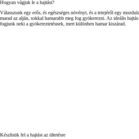
Hogyan vágjuk le a hajtást?
Válasszunk egy erős, és egészséges növényt, és a tetejéről egy mozdulat
marad az alján, sokkal hamarabb meg fog gyökerezni. Az ideális hajt
fogjunk neki a gyökereztetésnek, mert különben hamar kiszárad.
Készítsük fel a hajtást az ültetésre