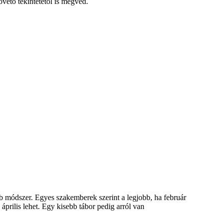
ető tekintetétől is megvéd.
bb módszer. Egyes szakemberek szerint a legjobb, ha február
április lehet. Egy kisebb tábor pedig arról van