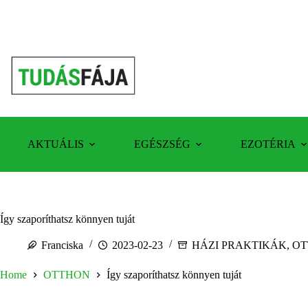
Skip
to
content
AKTUÁLIS
EGÉSZSÉG
EZOTÉRIA
Így szaporíthatsz könnyen tuját
Franciska
2023-02-23
HÁZI PRAKTIKÁK
,
OT
Home
OTTHON
Így szaporíthatsz könnyen tuját