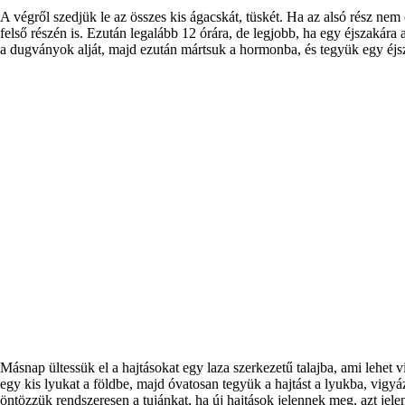
A végről szedjük le az összes kis ágacskát, tüskét. Ha az alsó rész nem
felső részén is. Ezután legalább 12 órára, de legjobb, ha egy éjszaká
a dugványok alját, majd ezután mártsuk a hormonba, és tegyük egy éj
Másnap ültessük el a hajtásokat egy laza szerkezetű talajba, ami lehet 
egy kis lyukat a földbe, majd óvatosan tegyük a hajtást a lyukba, vigyá
öntözzük rendszeresen a tujánkat, ha új hajtások jelennek meg, azt jel