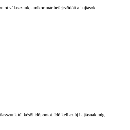
ontot válasszunk, amikor már befejeződött a hajtások
sszunk túl késői időpontot. Idő kell az új hajtásnak míg