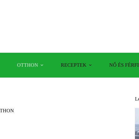
OTTHON
RECEPTEK
NŐ ÉS FÉRFI
L
THON