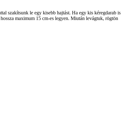
tal szakítsunk le egy kisebb hajtást. Ha egy kis kéregdarab is
ás hossza maximum 15 cm-es legyen. Miután levágtuk, rögtön