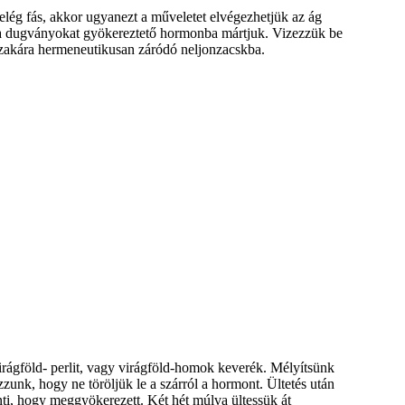
 elég fás, akkor ugyanezt a műveletet elvégezhetjük az ág
ra a dugványokat gyökereztető hormonba mártjuk. Vizezzük be
szakára hermeneutikusan záródó neljonzacskba.
virágföld- perlit, vagy virágföld-homok keverék. Mélyítsünk
zzunk, hogy ne töröljük le a szárról a hormont. Ültetés után
enti, hogy meggyökerezett. Két hét múlva ültessük át