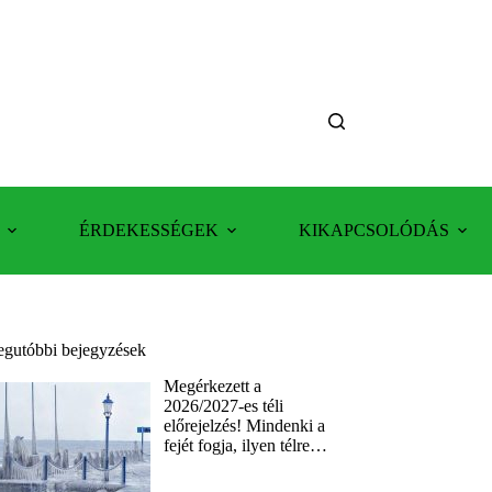
ÉRDEKESSÉGEK
KIKAPCSOLÓDÁS
egutóbbi bejegyzések
Megérkezett a
2026/2027-es téli
előrejelzés! Mindenki a
fejét fogja, ilyen télre…