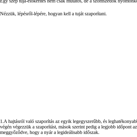
Egy szép tuja-élőkerítés nem csak mutatós, de a szomszédok nyomonköv
Nézzük, lépésről-lépére, hogyan kell a tuját szaporítani.
1.A hajtásról való szaporítás az egyik legegyszerűbb, és leghatékonya
végén végezzük a szaporítást, mások szerint pedig a legjobb időpont az 
meggyőződve, hogy a nyár a legideálisabb időszak.