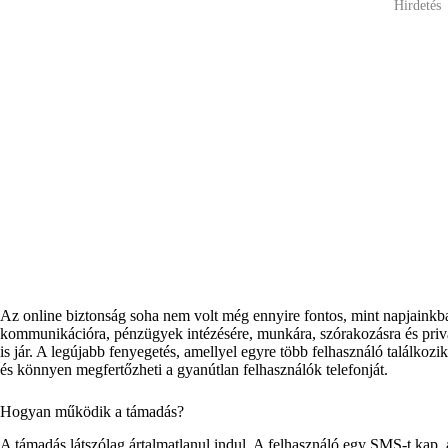
Hirdetés
Az online biztonság soha nem volt még ennyire fontos, mint napjainkb
kommunikációra, pénzügyek intézésére, munkára, szórakozásra és priv
is jár. A legújabb fenyegetés, amellyel egyre több felhasználó találkozi
és könnyen megfertőzheti a gyanútlan felhasználók telefonját.
Hogyan működik a támadás?
A támadás látszólag ártalmatlanul indul. A felhasználó egy SMS-t kap