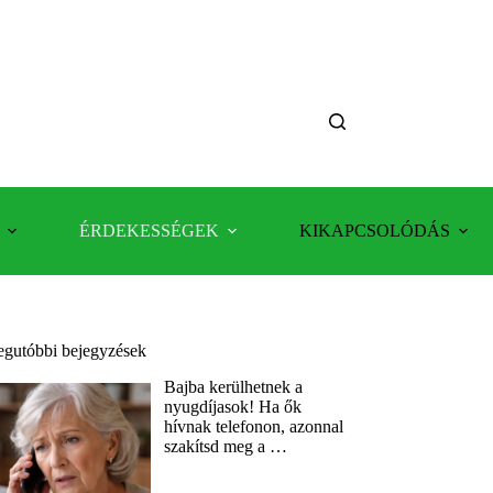
ÉRDEKESSÉGEK
KIKAPCSOLÓDÁS
egutóbbi bejegyzések
Bajba kerülhetnek a
nyugdíjasok! Ha ők
hívnak telefonon, azonnal
szakítsd meg a …