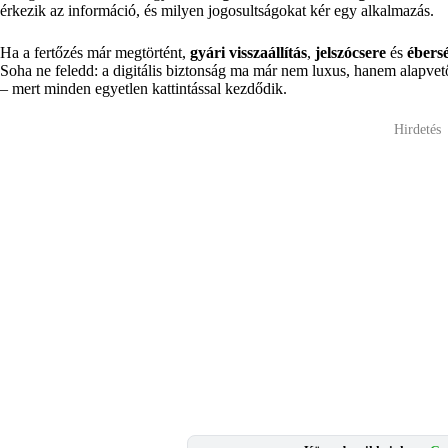
érkezik az információ, és milyen jogosultságokat kér egy alkalmazás.
Ha a fertőzés már megtörtént,
gyári visszaállítás
,
jelszócsere
és
ébers
Soha ne feledd: a digitális biztonság ma már nem luxus, hanem alapvető 
– mert minden egyetlen kattintással kezdődik.
Hirdetés