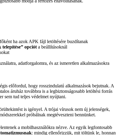
legbiztosabb módja a fertőzés eltávolításának.
 főként ha azok APK fájl letöltésére buzdítanak
telepítése” opciót
a beállításoknál
sokat
ználatra, adatforgalomra, és az ismeretlen alkalmazásokra
mégis előfordul, hogy rosszindulatú alkalmazások bejutnak. A
alos áruház továbbra is a legbiztonságosabb letöltési forrás
r sem tud teljes védelmet nyújtani.
ültekintést is igényel. A trójai vírusok nem új jelenségek,
b módszerekkel próbálnak megtéveszteni bennünket.
elentenek a mobilhasználókra nézve. Az egyik legfontosabb
automatizmusnak
: mindig ellenőrizzük, mit töltünk le, honnan