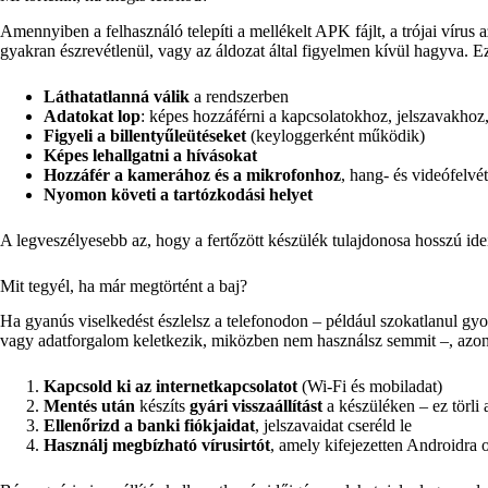
Amennyiben a felhasználó telepíti a mellékelt APK fájlt, a trójai vírus 
gyakran észrevétlenül, vagy az áldozat által figyelmen kívül hagyva. Ez
Láthatatlanná válik
a rendszerben
Adatokat lop
: képes hozzáférni a kapcsolatokhoz, jelszavakhoz
Figyeli a billentyűleütéseket
(keyloggerként működik)
Képes lehallgatni a hívásokat
Hozzáfér a kamerához és a mikrofonhoz
, hang- és videófelvét
Nyomon követi a tartózkodási helyet
A legveszélyesebb az, hogy a fertőzött készülék tulajdonosa hosszú ide
Mit tegyél, ha már megtörtént a baj?
Ha gyanús viselkedést észlelsz a telefonodon – például szokatlanul gyo
vagy adatforgalom keletkezik, miközben nem használsz semmit –, azon
Kapcsold ki az internetkapcsolatot
(Wi-Fi és mobiladat)
Mentés után
készíts
gyári visszaállítást
a készüléken – ez törli
Ellenőrizd a banki fiókjaidat
, jelszavaidat cseréld le
Használj megbízható vírusirtót
, amely kifejezetten Androidra o