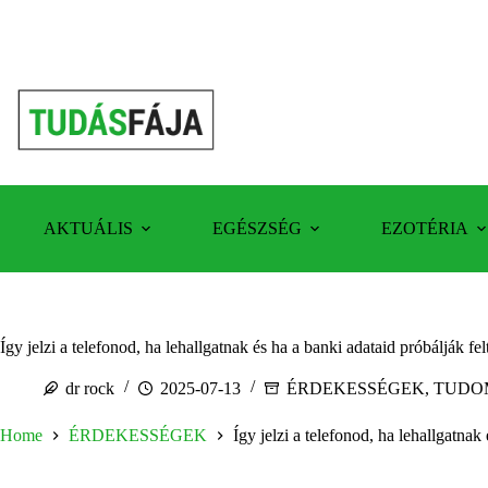
Skip
to
content
AKTUÁLIS
EGÉSZSÉG
EZOTÉRIA
Így jelzi a telefonod, ha lehallgatnak és ha a banki adataid próbálják fel
dr rock
2025-07-13
ÉRDEKESSÉGEK
,
TUDO
Home
ÉRDEKESSÉGEK
Így jelzi a telefonod, ha lehallgatnak