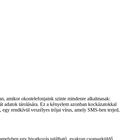
an, amikor okostelefonjaink szinte mindenre alkalmasak:
át adatok tárolására. Ez a kényelem azonban kockázatokkal
k, egy rendkívül veszélyes trójai vírus, amely SMS-ben terjed,
, amelyben egy hivatkozás található, gyakran csomagküldő