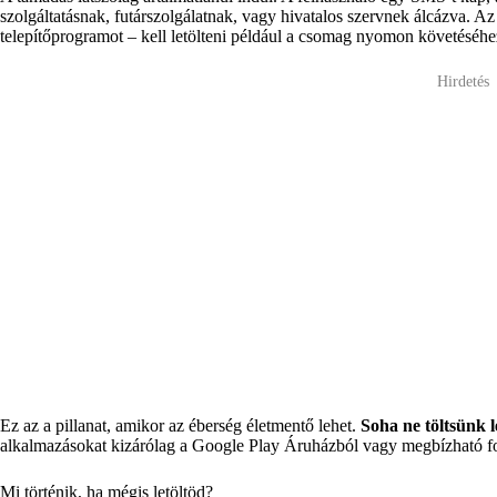
szolgáltatásnak, futárszolgálatnak, vagy hivatalos szervnek álcázva. A
telepítőprogramot – kell letölteni például a csomag nyomon követéséhez
Hirdetés
Ez az a pillanat, amikor az éberség életmentő lehet.
Soha ne töltsünk l
alkalmazásokat kizárólag a Google Play Áruházból vagy megbízható for
Mi történik, ha mégis letöltöd?