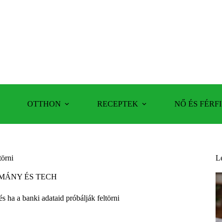
OTTHON
RECEPTEK
NŐ ÉS FÉRFI
törni
L
MÁNY ÉS TECH
 és ha a banki adataid próbálják feltörni