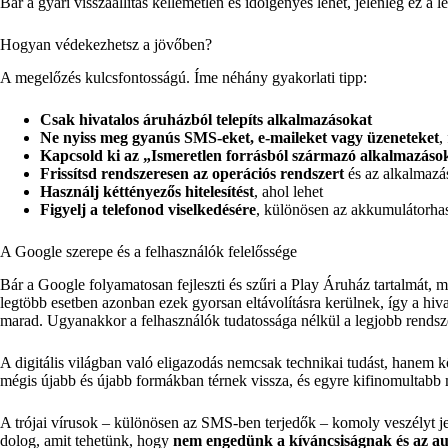
Bár a gyári visszaállítás kellemetlen és időigényes lehet, jelenleg ez a 
Hogyan védekezhetsz a jövőben?
A megelőzés kulcsfontosságú. Íme néhány gyakorlati tipp:
Csak hivatalos áruházból telepíts alkalmazásokat
Ne nyiss meg gyanús SMS-eket, e-maileket vagy üzeneteket
,
Kapcsold ki az „Ismeretlen forrásból származó alkalmazások 
Frissítsd rendszeresen az operációs rendszert
és az alkalmazá
Használj kéttényezős hitelesítést
, ahol lehet
Figyelj a telefonod viselkedésére
, különösen az akkumulátorhas
A Google szerepe és a felhasználók felelőssége
Bár a Google folyamatosan fejleszti és szűri a Play Áruház tartalmát, 
legtöbb esetben azonban ezek gyorsan eltávolításra kerülnek, így a hivat
marad. Ugyanakkor a felhasználók tudatossága nélkül a legjobb rendsze
A digitális világban való eligazodás nemcsak technikai tudást, hanem kör
mégis újabb és újabb formákban térnek vissza, és egyre kifinomultab
A trójai vírusok – különösen az SMS-ben terjedők – komoly veszélyt j
dolog, amit tehetünk, hogy
nem engedünk a kíváncsiságnak és az 