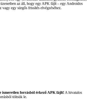
z üzenetben az áll, hogy egy APK fájlt – egy Androidos
 vagy egy sürgős frissítés elvégzéséhez.
e ismeretlen forrásból érkező APK fájlt!
A hivatalos
rásból töltsük le.