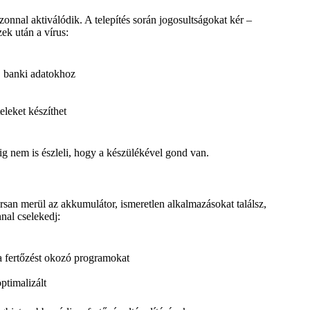
azonnal aktiválódik. A telepítés során jogosultságokat kér –
ek után a vírus:
, banki adatokhoz
eleket készíthet
ig nem is észleli, hogy a készülékével gond van.
rsan merül az akkumulátor, ismeretlen alkalmazásokat találsz,
nal cselekedj:
 a fertőzést okozó programokat
ptimalizált