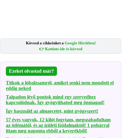
Kövesd a cikkeinket a
Google Hírekben!
👉 Kattints ide és kövesd
Ezeket olvastad már?
Titkok a lóbalzsamról, amiket senki nem mondott el
eddig neked
Talpadon lévő pontok mind egy szervedhez
kapcsolódnak. Így gyógyíthatod meg önmagad!
Így használd az almaecetet, mint gyógyszert!
57 éves vagyok, 12 kilót fogytam, megszabadultam
az ödémától, és az ízületi fájdalmaktól! 1 pohárral
ittam meg naponta ebből a keverékből!