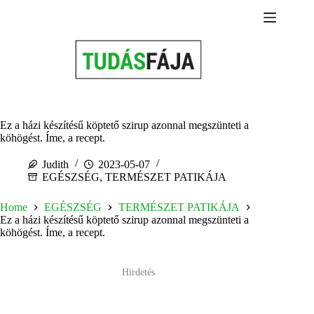
Skip
to
content
Ez a házi készítésű köptető szirup azonnal megszünteti a
köhögést. Íme, a recept.
Judith
2023-05-07
EGÉSZSÉG
,
TERMÉSZET PATIKÁJA
Home
EGÉSZSÉG
TERMÉSZET PATIKÁJA
Ez a házi készítésű köptető szirup azonnal megszünteti a
köhögést. Íme, a recept.
Hirdetés