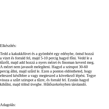
Elkészítés:
Tedd a kakukkfüvet és a gyömbért egy edénybe, öntsd hozzá
a vizet és forrald fel, majd 5-10 percig hagyd főni. Vedd le a
tűzről, majd add hozzá a nyers mézet és finoman keverd meg.
A mézet nem javasolt melegíteni. Hagyd a szirupot 30-60
percig állni, majd szűrd le. Ezen a ponton eldöntheted, hogy
elteszed későbbre a vagy megteszed a következő lépést. Tegye
vissza a szűrt szirupot a tűzre, és forrald fel. Ezután hagyd
kihűlni, majd töltsd üvegbe. Hűtőszekrényben tárolandó.
Adagolás: