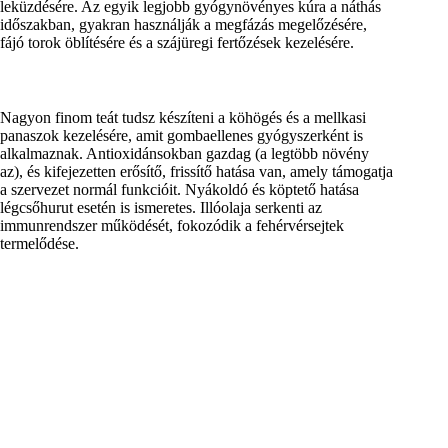
leküzdésére. Az egyik legjobb gyógynövényes kúra a náthás
időszakban, gyakran használják a megfázás megelőzésére,
fájó torok öblítésére és a szájüregi fertőzések kezelésére.
Nagyon finom teát tudsz készíteni a köhögés és a mellkasi
panaszok kezelésére, amit gombaellenes gyógyszerként is
alkalmaznak. Antioxidánsokban gazdag (a legtöbb növény
az), és kifejezetten erősítő, frissítő hatása van, amely támogatja
a szervezet normál funkcióit. Nyákoldó és köptető hatása
légcsőhurut esetén is ismeretes. Illóolaja serkenti az
immunrendszer működését, fokozódik a fehérvérsejtek
termelődése.