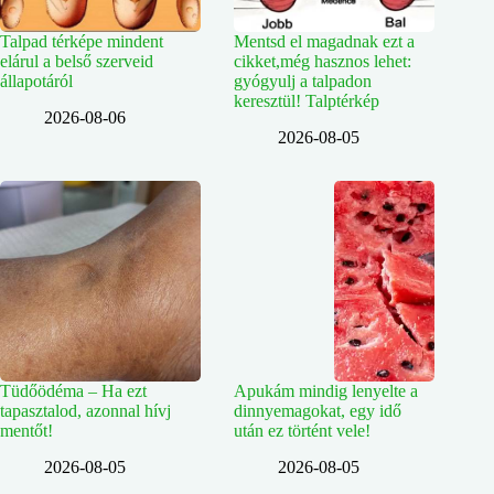
Talpad térképe mindent
Mentsd el magadnak ezt a
elárul a belső szerveid
cikket,még hasznos lehet:
állapotáról
gyógyulj a talpadon
keresztül! Talptérkép
2026-08-06
2026-08-05
Tüdőödéma – Ha ezt
Apukám mindig lenyelte a
tapasztalod, azonnal hívj
dinnyemagokat, egy idő
mentőt!
után ez történt vele!
2026-08-05
2026-08-05