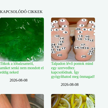
KAPCSOLÓDÓ CIKKEK
Titkok a lóbalzsamról,
Talpadon lévő pontok mind
amiket senki nem mondott el
egy szervedhez
eddig neked
kapcsolódnak. Így
gyógyíthatod meg önmagad!
2026-08-08
2026-08-08