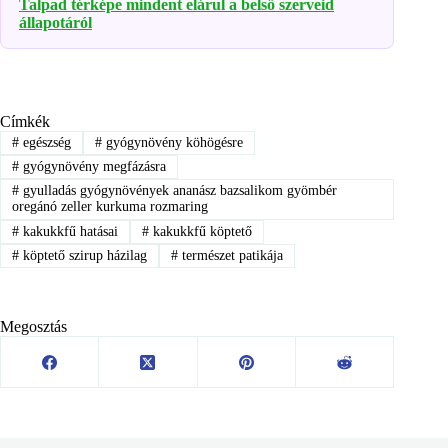
Talpad térképe mindent elárul a belső szerveid
állapotáról
Címkék
#
egészség
#
gyógynövény köhögésre
#
gyógynövény megfázásra
#
gyulladás gyógynövények ananász bazsalikom gyömbér
oregánó zeller kurkuma rozmaring
#
kakukkfű hatásai
#
kakukkfű köptető
#
köptető szirup házilag
#
természet patikája
Megosztás