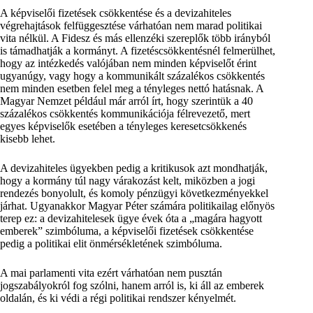
A képviselői fizetések csökkentése és a devizahiteles
végrehajtások felfüggesztése várhatóan nem marad politikai
vita nélkül. A Fidesz és más ellenzéki szereplők több irányból
is támadhatják a kormányt. A fizetéscsökkentésnél felmerülhet,
hogy az intézkedés valójában nem minden képviselőt érint
ugyanúgy, vagy hogy a kommunikált százalékos csökkentés
nem minden esetben felel meg a tényleges nettó hatásnak. A
Magyar Nemzet például már arról írt, hogy szerintük a 40
százalékos csökkentés kommunikációja félrevezető, mert
egyes képviselők esetében a tényleges keresetcsökkenés
kisebb lehet.
A devizahiteles ügyekben pedig a kritikusok azt mondhatják,
hogy a kormány túl nagy várakozást kelt, miközben a jogi
rendezés bonyolult, és komoly pénzügyi következményekkel
járhat. Ugyanakkor Magyar Péter számára politikailag előnyös
terep ez: a devizahitelesek ügye évek óta a „magára hagyott
emberek” szimbóluma, a képviselői fizetések csökkentése
pedig a politikai elit önmérsékletének szimbóluma.
A mai parlamenti vita ezért várhatóan nem pusztán
jogszabályokról fog szólni, hanem arról is, ki áll az emberek
oldalán, és ki védi a régi politikai rendszer kényelmét.