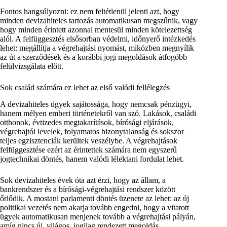
Fontos hangsúlyozni: ez nem feltétlenül jelenti azt, hogy
minden devizahiteles tartozás automatikusan megszűnik, vagy
hogy minden érintett azonnal mentesül minden kötelezettség
alól. A felfüggesztés elsősorban védelmi, időnyerő intézkedés
lehet: megállítja a végrehajtási nyomást, miközben megnyílik
az út a szerződések és a korábbi jogi megoldások átfogóbb
felülvizsgálata előtt.
Sok család számára ez lehet az első valódi fellélegzés
A devizahiteles ügyek sajátossága, hogy nemcsak pénzügyi,
hanem mélyen emberi történetekről van szó. Lakások, családi
otthonok, évtizedes megtakarítások, bírósági eljárások,
végrehajtói levelek, folyamatos bizonytalanság és sokszor
teljes egzisztenciák kerültek veszélybe. A végrehajtások
felfüggesztése ezért az érintettek számára nem egyszerű
jogtechnikai döntés, hanem valódi lélektani fordulat lehet.
Sok devizahiteles évek óta azt érzi, hogy az állam, a
bankrendszer és a bírósági-végrehajtási rendszer között
őrlődik. A mostani parlamenti döntés üzenete az lehet: az új
politikai vezetés nem akarja tovább engedni, hogy a vitatott
ügyek automatikusan menjenek tovább a végrehajtási pályán,
amíg nincs új, világos, jogilag rendezett megoldás.