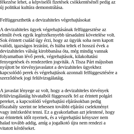
fékezése lehet, a képviselői fizetések csökkentésénél pedig az
új politikai kultúra demonstrálása.
Felfüggeszthetik a devizahiteles végrehajtásokat
A devizahiteles ügyek végrehajtásának felfüggesztése az
elmúlt évek egyik legérzékenyebb társadalmi követelése volt.
Sok érintett család úgy érzi, hogy az ügyük soha nem kapott
valódi, igazságos lezárást, és hiába teltek el hosszú évek a
devizahiteles válság kirobbanása óta, még mindig vannak
folyamatban lévő perek, végrehajtások, kilakoltatási
fenyegetések és rendezetlen jogviták. A Tisza Párt májusban
nyújtott be törvényjavaslatot a devizahiteles ügyekhez
kapcsolódó perek és végrehajtások azonnali felfüggesztésére a
szerződések jogi felülvizsgálatáig.
A javaslat lényege az volt, hogy a devizahiteles törvények
felülvizsgálatáig hivatalból függesszék fel az érintett polgári
pereket, a kapcsolódó végrehajtási eljárásokban pedig
főszabály szerint ne lehessen további eljárási cselekményt
vagy intézkedést tenni. Ez a gyakorlatban azt jelentené, hogy
az érintettek időt nyernek, és a végrehajtási kényszer nem
halad tovább addig, amíg a jogalkotó újra nem rendezi a
vitatott kérdéseket.