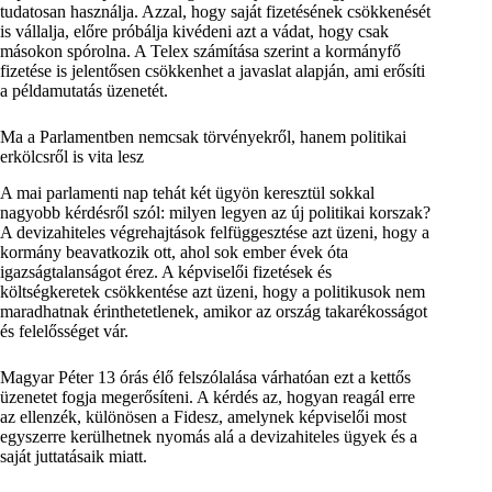
tudatosan használja. Azzal, hogy saját fizetésének csökkenését
is vállalja, előre próbálja kivédeni azt a vádat, hogy csak
másokon spórolna. A Telex számítása szerint a kormányfő
fizetése is jelentősen csökkenhet a javaslat alapján, ami erősíti
a példamutatás üzenetét.
Ma a Parlamentben nemcsak törvényekről, hanem politikai
erkölcsről is vita lesz
A mai parlamenti nap tehát két ügyön keresztül sokkal
nagyobb kérdésről szól: milyen legyen az új politikai korszak?
A devizahiteles végrehajtások felfüggesztése azt üzeni, hogy a
kormány beavatkozik ott, ahol sok ember évek óta
igazságtalanságot érez. A képviselői fizetések és
költségkeretek csökkentése azt üzeni, hogy a politikusok nem
maradhatnak érinthetetlenek, amikor az ország takarékosságot
és felelősséget vár.
Magyar Péter 13 órás élő felszólalása várhatóan ezt a kettős
üzenetet fogja megerősíteni. A kérdés az, hogyan reagál erre
az ellenzék, különösen a Fidesz, amelynek képviselői most
egyszerre kerülhetnek nyomás alá a devizahiteles ügyek és a
saját juttatásaik miatt.