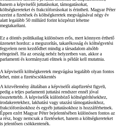
hanem a képviselői juttatásokat, támogatásokat,
költségkereteket és frakcióforrásokat is érintheti. Magyar Péter
szerint a fizetések és költségkeretek megvágásával négy év
alatt legalább 50 milliárd forint közpénzt lehetne
megtakarítani.
Ez a döntés politikailag különösen erős, mert könnyen érthető
üzenetet hordoz: a megszorítás, takarékosság és költségvetési
fegyelem nem kezdődhet mindig a társadalom alsóbb
rétegeinél. Ha az ország nehéz helyzetben van, akkor a
parlamenti és kormányzati elitnek is példát kell mutatnia.
A képviselői költségkeretek megvágása legalább olyan fontos
lehet, mint a fizetéscsökkentés
A közvélemény általában a képviselői alapfizetést figyeli,
pedig a teljes parlamenti juttatási rendszer ennél jóval
összetettebb. A képviselők különböző költségtérítésekhez,
irodakeretekhez, lakhatási vagy utazási támogatásokhoz,
frakcióforrásokhoz és egyéb juttatásokhoz is hozzáférhetnek.
Éppen ezért Magyar Péter bejelentésében különösen fontos az
a rész, hogy nemcsak a fizetéseket, hanem a költségkereteket
is jelentősen csökkentenék.