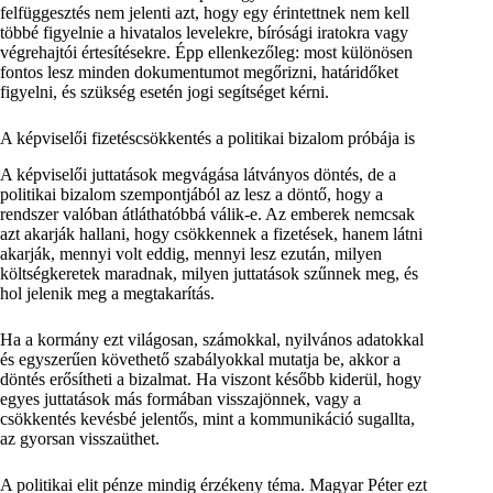
felfüggesztés nem jelenti azt, hogy egy érintettnek nem kell
többé figyelnie a hivatalos levelekre, bírósági iratokra vagy
végrehajtói értesítésekre. Épp ellenkezőleg: most különösen
fontos lesz minden dokumentumot megőrizni, határidőket
figyelni, és szükség esetén jogi segítséget kérni.
A képviselői fizetéscsökkentés a politikai bizalom próbája is
A képviselői juttatások megvágása látványos döntés, de a
politikai bizalom szempontjából az lesz a döntő, hogy a
rendszer valóban átláthatóbbá válik-e. Az emberek nemcsak
azt akarják hallani, hogy csökkennek a fizetések, hanem látni
akarják, mennyi volt eddig, mennyi lesz ezután, milyen
költségkeretek maradnak, milyen juttatások szűnnek meg, és
hol jelenik meg a megtakarítás.
Ha a kormány ezt világosan, számokkal, nyilvános adatokkal
és egyszerűen követhető szabályokkal mutatja be, akkor a
döntés erősítheti a bizalmat. Ha viszont később kiderül, hogy
egyes juttatások más formában visszajönnek, vagy a
csökkentés kevésbé jelentős, mint a kommunikáció sugallta,
az gyorsan visszaüthet.
A politikai elit pénze mindig érzékeny téma. Magyar Péter ezt