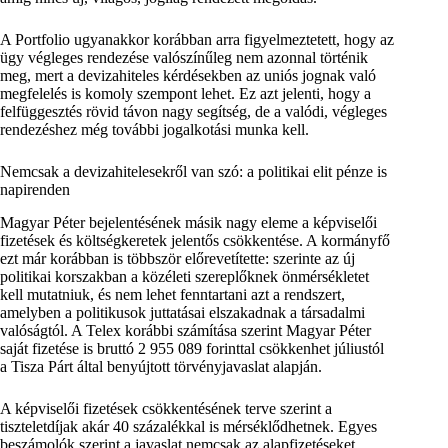
A Portfolio ugyanakkor korábban arra figyelmeztetett, hogy az
ügy végleges rendezése valószínűleg nem azonnal történik
meg, mert a devizahiteles kérdésekben az uniós jognak való
megfelelés is komoly szempont lehet. Ez azt jelenti, hogy a
felfüggesztés rövid távon nagy segítség, de a valódi, végleges
rendezéshez még további jogalkotási munka kell.
Nemcsak a devizahitelesekről van szó: a politikai elit pénze is
napirenden
Magyar Péter bejelentésének másik nagy eleme a képviselői
fizetések és költségkeretek jelentős csökkentése. A kormányfő
ezt már korábban is többször előrevetítette: szerinte az új
politikai korszakban a közéleti szereplőknek önmérsékletet
kell mutatniuk, és nem lehet fenntartani azt a rendszert,
amelyben a politikusok juttatásai elszakadnak a társadalmi
valóságtól. A Telex korábbi számítása szerint Magyar Péter
saját fizetése is bruttó 2 955 089 forinttal csökkenhet júliustól
a Tisza Párt által benyújtott törvényjavaslat alapján.
A képviselői fizetések csökkentésének terve szerint a
tiszteletdíjak akár 40 százalékkal is mérséklődhetnek. Egyes
beszámolók szerint a javaslat nemcsak az alapfizetéseket,