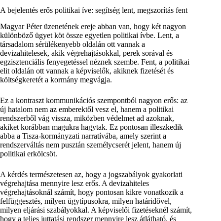
A bejelentés erős politikai íve: segítség lent, megszorítás fent
Magyar Péter üzenetének ereje abban van, hogy két nagyon
különböző ügyet köt össze egyetlen politikai ívbe. Lent, a
társadalom sérülékenyebb oldalán ott vannak a
devizahitelesek, akik végrehajtásokkal, perek sorával és
egzisztenciális fenyegetéssel néznek szembe. Fent, a politikai
elit oldalán ott vannak a képviselők, akiknek fizetését és
költségkeretét a kormány megvágja.
Ez a kontraszt kommunikációs szempontból nagyon erős: az
új hatalom nem az emberektől vesz el, hanem a politikai
rendszerből vág vissza, miközben védelmet ad azoknak,
akiket korábban magukra hagytak. Ez pontosan illeszkedik
abba a Tisza-kormányzati narratívába, amely szerint a
rendszerváltás nem pusztán személycserét jelent, hanem új
politikai erkölcsöt.
A kérdés természetesen az, hogy a jogszabályok gyakorlati
végrehajtása mennyire lesz erős. A devizahiteles
végrehajtásoknál számít, hogy pontosan kikre vonatkozik a
felfüggesztés, milyen ügytípusokra, milyen határidővel,
milyen eljárási szabályokkal. A képviselői fizetéseknél számít,
hogy a teljes juttatási rendszer mennyire lesz átlátható, és