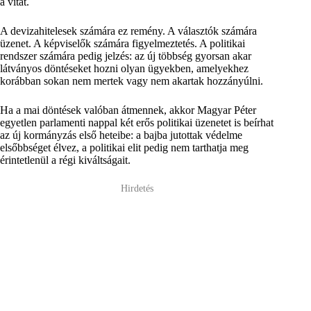
a vitát.
A devizahitelesek számára ez remény. A választók számára
üzenet. A képviselők számára figyelmeztetés. A politikai
rendszer számára pedig jelzés: az új többség gyorsan akar
látványos döntéseket hozni olyan ügyekben, amelyekhez
korábban sokan nem mertek vagy nem akartak hozzányúlni.
Ha a mai döntések valóban átmennek, akkor Magyar Péter
egyetlen parlamenti nappal két erős politikai üzenetet is beírhat
az új kormányzás első heteibe: a bajba jutottak védelme
elsőbbséget élvez, a politikai elit pedig nem tarthatja meg
érintetlenül a régi kiváltságait.
Hirdetés