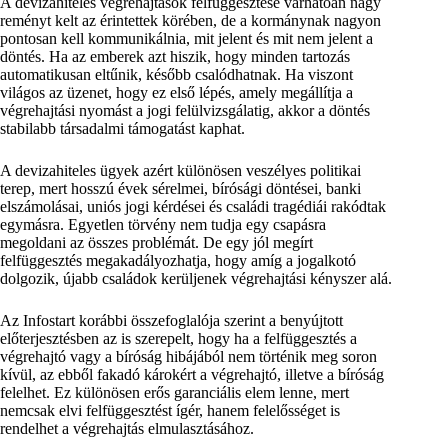
A devizahiteles végrehajtások felfüggesztése várhatóan nagy
reményt kelt az érintettek körében, de a kormánynak nagyon
pontosan kell kommunikálnia, mit jelent és mit nem jelent a
döntés. Ha az emberek azt hiszik, hogy minden tartozás
automatikusan eltűnik, később csalódhatnak. Ha viszont
világos az üzenet, hogy ez első lépés, amely megállítja a
végrehajtási nyomást a jogi felülvizsgálatig, akkor a döntés
stabilabb társadalmi támogatást kaphat.
A devizahiteles ügyek azért különösen veszélyes politikai
terep, mert hosszú évek sérelmei, bírósági döntései, banki
elszámolásai, uniós jogi kérdései és családi tragédiái rakódtak
egymásra. Egyetlen törvény nem tudja egy csapásra
megoldani az összes problémát. De egy jól megírt
felfüggesztés megakadályozhatja, hogy amíg a jogalkotó
dolgozik, újabb családok kerüljenek végrehajtási kényszer alá.
Az Infostart korábbi összefoglalója szerint a benyújtott
előterjesztésben az is szerepelt, hogy ha a felfüggesztés a
végrehajtó vagy a bíróság hibájából nem történik meg soron
kívül, az ebből fakadó károkért a végrehajtó, illetve a bíróság
felelhet. Ez különösen erős garanciális elem lenne, mert
nemcsak elvi felfüggesztést ígér, hanem felelősséget is
rendelhet a végrehajtás elmulasztásához.