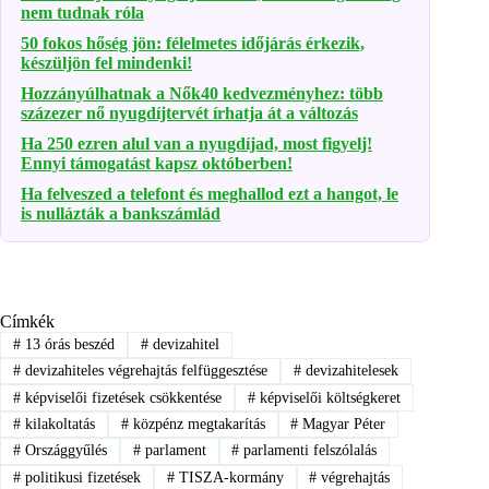
nem tudnak róla
50 fokos hőség jön: félelmetes időjárás érkezik,
készüljön fel mindenki!
Hozzányúlhatnak a Nők40 kedvezményhez: több
százezer nő nyugdíjtervét írhatja át a változás
Ha 250 ezren alul van a nyugdíjad, most figyelj!
Ennyi támogatást kapsz októberben!
Ha felveszed a telefont és meghallod ezt a hangot, le
is nullázták a bankszámlád
Címkék
#
13 órás beszéd
#
devizahitel
#
devizahiteles végrehajtás felfüggesztése
#
devizahitelesek
#
képviselői fizetések csökkentése
#
képviselői költségkeret
#
kilakoltatás
#
közpénz megtakarítás
#
Magyar Péter
#
Országgyűlés
#
parlament
#
parlamenti felszólalás
#
politikusi fizetések
#
TISZA-kormány
#
végrehajtás