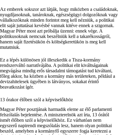
Az emberek sokszor azt látják, hogy miközben a családoknak,
nyugdíjasoknak, tanároknak, egészségügyi dolgozóknak vagy
vállalkozóknak minden forintot meg kell nézniük, a politikai
elit saját juttatásai kevésbé vannak kitéve ennek a szigornak.
Magyar Péter most azt próbálja üzenni: ennek vége. A
politikusoknak nemcsak beszélniük kell a takarékosságról,
hanem saját fizetésükön és költségkeretükön is meg kell
mutatniuk.
Ez a lépés különösen jól illeszkedik a Tisza-kormány
rendszerváltó narratívájába. A politikai elit kiváltságainak
megvágása mindig erős társadalmi támogatást tud kiváltani,
főleg akkor, ha közben a kormány más területeken, például a
devizahitelesek ügyében is látványos, sokakat érintő
beavatkozást ígér.
13 órakor élőben szól a képviselőkhöz
Magyar Péter posztjának harmadik eleme az élő parlamenti
felszólalás bejelentése. A miniszterelnök azt írta, 13 órától
ismét élőben szól a képviselőkhöz. Ez várhatóan nem
egyszerű napirendi megszólalás lesz, hanem olyan politikai
beszéd, amelyben a kormányfő egyszerre fogja keretezni a