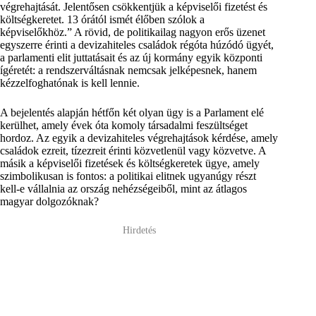
végrehajtását. Jelentősen csökkentjük a képviselői fizetést és
költségkeretet. 13 órától ismét élőben szólok a
képviselőkhöz.” A rövid, de politikailag nagyon erős üzenet
egyszerre érinti a devizahiteles családok régóta húzódó ügyét,
a parlamenti elit juttatásait és az új kormány egyik központi
ígéretét: a rendszerváltásnak nemcsak jelképesnek, hanem
kézzelfoghatónak is kell lennie.
A bejelentés alapján hétfőn két olyan ügy is a Parlament elé
kerülhet, amely évek óta komoly társadalmi feszültséget
hordoz. Az egyik a devizahiteles végrehajtások kérdése, amely
családok ezreit, tízezreit érinti közvetlenül vagy közvetve. A
másik a képviselői fizetések és költségkeretek ügye, amely
szimbolikusan is fontos: a politikai elitnek ugyanúgy részt
kell-e vállalnia az ország nehézségeiből, mint az átlagos
magyar dolgozóknak?
Hirdetés