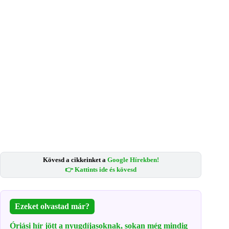
Kövesd a cikkeinket a
Google Hírekben!
👉 Kattints ide és kövesd
Ezeket olvastad már?
Óriási hír jött a nyugdíjasoknak, sokan még mindig