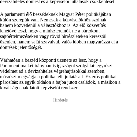
devizahiteles döntést és a képviselői juttatások csökkentését.
A parlamenti élő beszédeknek Magyar Péter politikájában
külön szerepük van. Nemcsak a képviselőkhöz szólnak,
hanem közvetlenül a választókhoz is. Az élő közvetítés
lehetővé teszi, hogy a miniszterelnök ne a pártokon,
sajtóértelmezéseken vagy rövid hírrészleteken keresztül
üzenjen, hanem saját szavaival, valós időben magyarázza el a
döntések jelentőségét.
Várhatóan a beszéd központi üzenete az lesz, hogy a
Parlament ma két irányban is igazságot szolgáltat: egyrészt
védelmet ad a devizahiteles végrehajtásokkal szemben,
másrészt megvágja a politikai elit juttatásait. Ez erős politikai
párosítás: az egyik oldalon a bajba jutott családok, a másikon a
kiváltságosnak látott képviselői rendszer.
Hirdetés