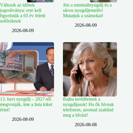
Változik az idősek
Jön a minimálnyugdíj és a
jogosítványa: erre kell
sávos nyugdíjemelés!
figyelniük a 65 év feletti
Mutatjuk a számokat!
sofőröknek
2026-08-09
2026-08-09
13. havi nyugdíj – 2027-től
Bajba kerülhetnek a
megvonják, íme a lista kiket
nyugdíjasok! Ha ők hívnak
érint!
telefonon, azonnal szakítsd
meg a hívást!
2026-08-09
2026-08-08