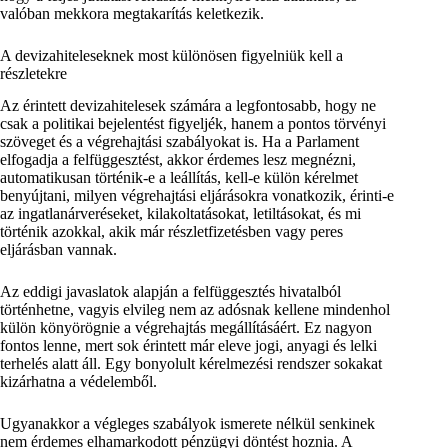
valóban mekkora megtakarítás keletkezik.
A devizahiteleseknek most különösen figyelniük kell a
részletekre
Az érintett devizahitelesek számára a legfontosabb, hogy ne
csak a politikai bejelentést figyeljék, hanem a pontos törvényi
szöveget és a végrehajtási szabályokat is. Ha a Parlament
elfogadja a felfüggesztést, akkor érdemes lesz megnézni,
automatikusan történik-e a leállítás, kell-e külön kérelmet
benyújtani, milyen végrehajtási eljárásokra vonatkozik, érinti-e
az ingatlanárveréseket, kilakoltatásokat, letiltásokat, és mi
történik azokkal, akik már részletfizetésben vagy peres
eljárásban vannak.
Az eddigi javaslatok alapján a felfüggesztés hivatalból
történhetne, vagyis elvileg nem az adósnak kellene mindenhol
külön könyörögnie a végrehajtás megállításáért. Ez nagyon
fontos lenne, mert sok érintett már eleve jogi, anyagi és lelki
terhelés alatt áll. Egy bonyolult kérelmezési rendszer sokakat
kizárhatna a védelemből.
Ugyanakkor a végleges szabályok ismerete nélkül senkinek
nem érdemes elhamarkodott pénzügyi döntést hoznia. A