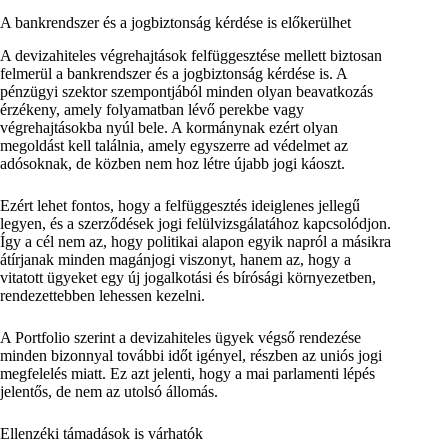
A bankrendszer és a jogbiztonság kérdése is előkerülhet
A devizahiteles végrehajtások felfüggesztése mellett biztosan
felmerül a bankrendszer és a jogbiztonság kérdése is. A
pénzügyi szektor szempontjából minden olyan beavatkozás
érzékeny, amely folyamatban lévő perekbe vagy
végrehajtásokba nyúl bele. A kormánynak ezért olyan
megoldást kell találnia, amely egyszerre ad védelmet az
adósoknak, de közben nem hoz létre újabb jogi káoszt.
Ezért lehet fontos, hogy a felfüggesztés ideiglenes jellegű
legyen, és a szerződések jogi felülvizsgálatához kapcsolódjon.
Így a cél nem az, hogy politikai alapon egyik napról a másikra
átírjanak minden magánjogi viszonyt, hanem az, hogy a
vitatott ügyeket egy új jogalkotási és bírósági környezetben,
rendezettebben lehessen kezelni.
A Portfolio szerint a devizahiteles ügyek végső rendezése
minden bizonnyal további időt igényel, részben az uniós jogi
megfelelés miatt. Ez azt jelenti, hogy a mai parlamenti lépés
jelentős, de nem az utolsó állomás.
Ellenzéki támadások is várhatók