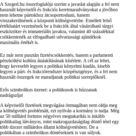
A Szeged.hu összefoglalója szerint a javaslat alapján a fel nem
használt képviselői és frakciós keretmaradványokat a jövőben
nem lehetne pártokhoz átcsoportosítani, hanem
visszakerülnének a központi költségvetésbe. Emellett felső
értékhatárt vezetnének be a frakciók által vásárolható tárgyi
eszközökre és immateriális javakra, valamint 40 százalékkal
csökkentenék az elfogadható udvariassági ajándékok
maximális értékét is.
Ez már nem pusztán fizetéscsökkentés, hanem a parlamenti
pénzköltési kultúra átalakításának kísérlete. A cél az lehet,
hogy kevesebb legyen a politikai kényelmi kiadás, kisebb
legyen a párt- és frakciórendszer közpénzigénye, és a fel nem
használt összegek ne maradjanak politikai szereplőknél.
Erős szimbolikus üzenet: a politikusok is húzzanak
nadrágszíjat
A képviselői fizetések megvágása önmagában nem oldja meg
a költségvetés problémáit, ezt nyilván a kormány is tudja. Még
az 50 milliárd forintos négyéves megtakarítás is inkább
politikailag látványos, mint makrogazdaságilag döntő tétel egy
több tízezer milliárdos állami költségvetésben. De a
politikában a szimbolikus döntéseknek is van súlyuk.