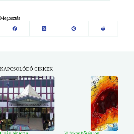
Megosztás
KAPCSOLÓDÓ CIKKEK
Óriási hír jött a
50 fokos hőség jön: