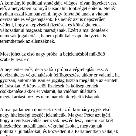
A kormányfő politikai stratégiája világos: olyan ügyeket vesz
elő, amelyekben könnyű társadalmi többséget építeni. Nehéz
nyíltan azzal kampányolni, hogy folytatódjanak a vitatott
devizahiteles végrehajtások. És nehéz azt is népszerűen
védeni, hogy a képviselői fizetések és költségkeretek
változatlanul magasak maradjanak. Ezért a mai döntések
nemcsak jogalkotási, hanem politikai csapdahelyzetet is
teremthetnek az ellenzéknek.
Most jöhet az első nagy próba: a bejelentésből működő
szabály lesz-e?
A bejelentés erős, de a valódi próba a végrehajtás lesz. A
devizahiteles végrehajtások felfüggesztése akkor ér valamit, ha
gyorsan, automatikusan és jogilag tisztán megállítja az érintett
eljárásokat. A képviselői fizetések és költségkeretek
csökkentése akkor ér valamit, ha valóban átlátható
megtakarítást hoz, és nem maradnak rejtett kiskapuk.
A mai parlamenti döntések ezért az új kormány egyik első
nagy hitelességi tesztjét jelenthetik. Magyar Péter azt ígéri,
hogy a rendszerváltás nemcsak beszéd lesz, hanem konkrét
intézkedés: megállítanak végrehajtásokat, megvágnak
politikusi juttatásokat, és közvetlenül a Parlamentben vállalják