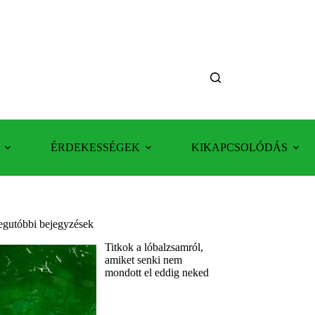
ÉRDEKESSÉGEK
KIKAPCSOLÓDÁS
egutóbbi bejegyzések
Titkok a lóbalzsamról,
amiket senki nem
mondott el eddig neked