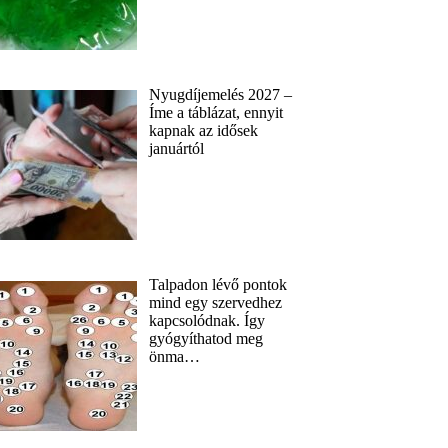
Nyugdíjemelés 2027 –
Íme a táblázat, ennyit
kapnak az idősek
januártól
Talpadon lévő pontok
mind egy szervedhez
kapcsolódnak. Így
gyógyíthatod meg
önma…