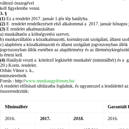
változó összegével
kell figyelembe venni.
3. §
(1)
Ez a rendelet 2017. január 1-jén lép hatályba.
(2)
E rendelet rendelkezéseit első alkalommal a 2017. január hónapra 
(3)
E rendelet alkalmazásában
a) munkáltatón a költségvetési szervet,
b) munkavállalón a közalkalmazotti, kormányzati szolgálati, állami szol
c) alapbéren a közalkalmazotti és állami szolgálati jogviszonyban állók 
jogviszonyban állók esetében az alapilletmény és az illetménykiegészít
is érteni kell.
(4)
Hatályát veszti a kötelező legkisebb munkabér (minimálbér) és a g
29.) Korm. rendelet.
Orbán Viktor s. k.,
miniszterelnök
Forrás : http://
www.munkaugyiforum.hu/
A rendelet előírásait táblázatba foglaltuk, és ugyanezzel a lendülettel a
összerendeztük:
Minimálbér
Garantált
2016.
2017.
2018.
2016.