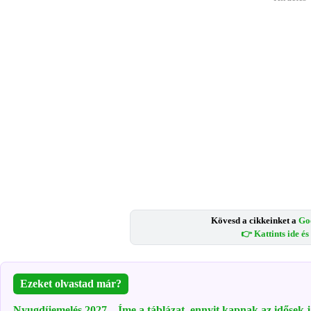
Kövesd a cikkeinket a
Go
👉 Kattints ide é
Ezeket olvastad már?
Nyugdíjemelés 2027 – Íme a táblázat, ennyit kapnak az idősek 