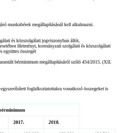
járó munkabérek megállapításánál kell alkalmazni.
gálati és közszolgálati jogviszonyban állót,
esetében illetményt, kormányzati szolgálati és közszolgálati
és együttes összegét
arantált bérminimum megállapításáról szóló 454/2015. (XII.
z egyszerűsített foglalkoztatottakra vonatkozó összegeket is
 bérminimum
2017.
2018.