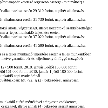
ított alapbér kötelező legkisebb összege (minimálbér) a
bér alkalmazása esetén 29 310 forint, napibér alkalmazása
bér alkalmazása esetén 31 730 forint, napibér alkalmazása
kú iskolai végzettséget, illetve középfokú szakképzettséget
ma a teljes munkaidő teljesítése esetén
bér alkalmazása esetén 37 020 forint, napibér alkalmazása
bér alkalmazása esetén 41 500 forint, napibér alkalmazása
és a teljes munkaidő teljesítése esetén a teljes munkaidőben
 illetve garantált bér és teljesítménytől függő mozgóbér
 127 500 forint, 2018. január 1-jétől 138 000 forint,
től 161 000 forint, 2018. január 1-jétől 180 500 forint.
 munkaidő napi nyolc óránál
továbbiakban: Mt.) 92. § (2) bekezdése], arányosan
a munkaidő eltérő mértékével arányosan csökkentve,
ő összeggel, illetve annak (4) bekezdés szerint arányosan