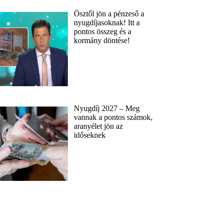
Ősztől jön a pénzeső a
nyugdíjasoknak! Itt a
pontos összeg és a
kormány döntése!
Nyugdíj 2027 – Meg
vannak a pontos számok,
aranyélet jön az
időseknek