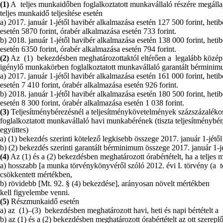
(1)
A teljes munkaidőben foglalkoztatott munkavállaló részére megállap
teljes munkaidő teljesítése esetén
a) 2017. január 1-jétől havibér alkalmazása esetén 127 500 forint, heti
esetén 5870 forint, órabér alkalmazása esetén 733 forint.
b) 2018. január 1-jétől havibér alkalmazása esetén 138 000 forint, heti
esetén 6350 forint, órabér alkalmazása esetén 794 forint.
(2)
Az (1) bekezdésben meghatározottaktól eltérően a legalább középfo
igénylő munkakörben foglalkoztatott munkavállaló garantált bérminimu
a) 2017. január 1-jétől havibér alkalmazása esetén 161 000 forint, heti
esetén 7 410 forint, órabér alkalmazása esetén 926 forint.
b) 2018. január 1-jétől havibér alkalmazása esetén 180 500 forint, heti
esetén 8 300 forint, órabér alkalmazása esetén 1 038 forint.
(3)
Teljesítménybérezésnél a teljesítménykövetelmények százszázalékos 
foglalkoztatott munkavállaló havi munkabérének (tiszta teljesítménybér,
együttes)
a) (1) bekezdés szerinti kötelező legkisebb összege 2017. január 1-jétől
b) (2) bekezdés szerinti garantált bérminimum összege 2017. január 1-jé
(4)
Az (1) és a (2) bekezdésben meghatározott órabértételt, ha a teljes
a) hosszabb [a munka törvénykönyvéről szóló 2012. évi I. törvény (a 
csökkentett mértékben,
b) rövidebb [Mt. 92. § (4) bekezdése], arányosan növelt mértékben
kell figyelembe venni.
(5)
Részmunkaidő esetén
a) az (1)–(3) bekezdésben meghatározott havi, heti és napi bértételt 
b) az (1) és a (2) bekezdésben meghatározott órabértételt az ott szerepl