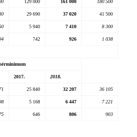
00
129 000
161 000
180 500
30
29 690
37 020
41 500
50
5 940
7 410
8 300
94
742
926
1 038
 bérminimum
2017.
2018.
71
25 840
32 207
36 105
98
5 168
6 447
7 221
75
646
806
903