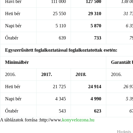
Havi bér
111 000
127 500
138 0
Heti bér
25 550
29 310
31 7
Napi bér
5 110
5 870
6 3
Órabér
639
733
7
Egyszerűsített foglalkoztatással foglalkoztatottak esetén:
Minimálbér
Garantált
2016.
2017.
2018.
2016.
Heti bér
21 725
24 914
26 9
Napi bér
4 345
4 990
5 3
Órabér
543
623
6
A táblázatok forrása :http://www.
konyvelozona.hu
Hirdetés