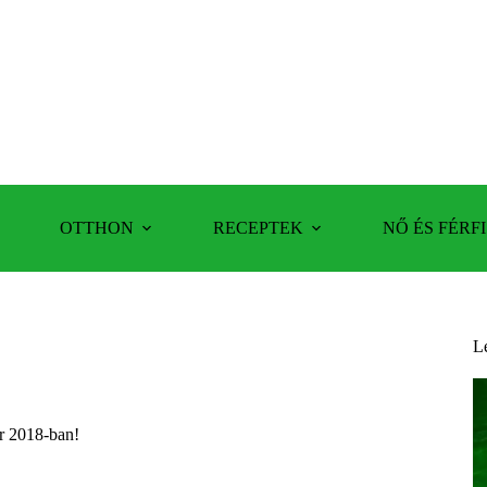
OTTHON
RECEPTEK
NŐ ÉS FÉRFI
L
r 2018-ban!