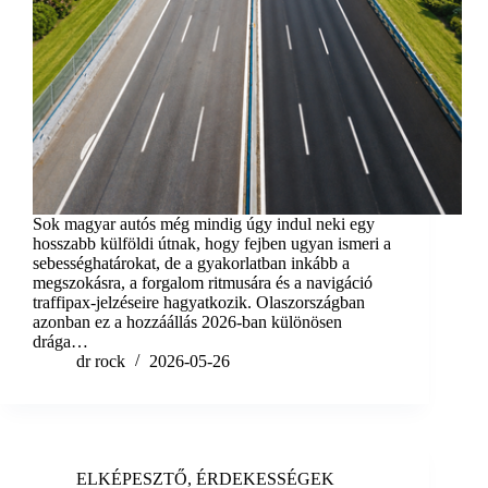
Sok magyar autós még mindig úgy indul neki egy
hosszabb külföldi útnak, hogy fejben ugyan ismeri a
sebességhatárokat, de a gyakorlatban inkább a
megszokásra, a forgalom ritmusára és a navigáció
traffipax-jelzéseire hagyatkozik. Olaszországban
azonban ez a hozzáállás 2026-ban különösen
drága…
dr rock
2026-05-26
ELKÉPESZTŐ
,
ÉRDEKESSÉGEK