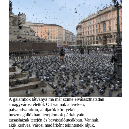
A galambok látványa ma már szinte elválaszthatatlan
a nagyvárosi élettől. Ott vannak a tereken,
pályaudvarokon, aluljárók környékén,
buszmegállókban, templomok párkányain,
társasházak tetején és bevásárlóutcákban. Vannak,
akik kedves, városi madárként tekintenek rájuk,