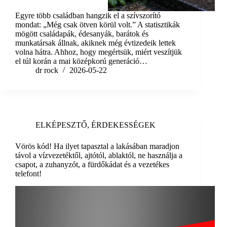
Egyre több családban hangzik el a szívszorító
mondat: „Még csak ötven körül volt.” A statisztikák
mögött családapák, édesanyák, barátok és
munkatársak állnak, akiknek még évtizedeik lettek
volna hátra. Ahhoz, hogy megértsük, miért veszítjük
el túl korán a mai középkorú generáció…
dr rock
2026-05-22
ELKÉPESZTŐ
,
ÉRDEKESSÉGEK
Vörös kód! Ha ilyet tapasztal a lakásában maradjon
távol a vízvezetéktől, ajtótól, ablaktól, ne használja a
csapot, a zuhanyzót, a fürdőkádat és a vezetékes
telefont!