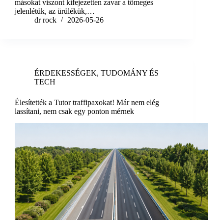
másokat viszont kifejezetten zavar a tömeges
jelenlétük, az ürülékük,…
dr rock
2026-05-26
ÉRDEKESSÉGEK
,
TUDOMÁNY ÉS
TECH
Élesítették a Tutor traffipaxokat! Már nem elég
lassítani, nem csak egy ponton mérnek