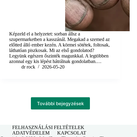
Képzeld el a helyzetet: sorban állsz a
szupermarketben a kasszánál. Megakad a szemed az
előtted álló ember kezén. A körmei sötétek, foltosak,
láthatóan piszkosak. Mi az első gondolatod?
Legyünk egészen őszinték magunkkal. A legtöbben
azonnal egy kis lépést hátrálnak gondolatban.…
dr rock
2026-05-20
További bejegyzések
FELHASZNÁLÁSI FELTÉTELEK
ADATVÉDELEM
KAPCSOLAT