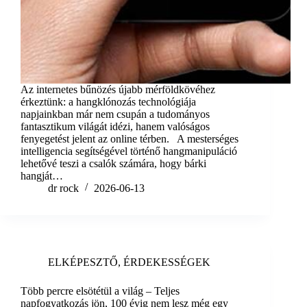
Az internetes bűnözés újabb mérföldkövéhez
érkeztünk: a hangklónozás technológiája
napjainkban már nem csupán a tudományos
fantasztikum világát idézi, hanem valóságos
fenyegetést jelent az online térben. A mesterséges
intelligencia segítségével történő hangmanipuláció
lehetővé teszi a csalók számára, hogy bárki
hangját…
dr rock
2026-06-13
ELKÉPESZTŐ
,
ÉRDEKESSÉGEK
Több percre elsötétül a világ – Teljes
napfogyatkozás jön, 100 évig nem lesz még egy