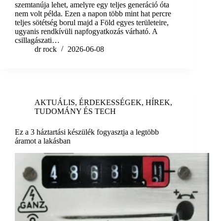
szemtanúja lehet, amelyre egy teljes generáció óta
nem volt példa. Ezen a napon több mint hat percre
teljes sötétség borul majd a Föld egyes területeire,
ugyanis rendkívüli napfogyatkozás várható. A
csillagászati…
dr rock
2026-06-08
AKTUÁLIS
,
ÉRDEKESSÉGEK
,
HÍREK
,
TUDOMÁNY ÉS TECH
Ez a 3 háztartási készülék fogyasztja a legtöbb
áramot a lakásban