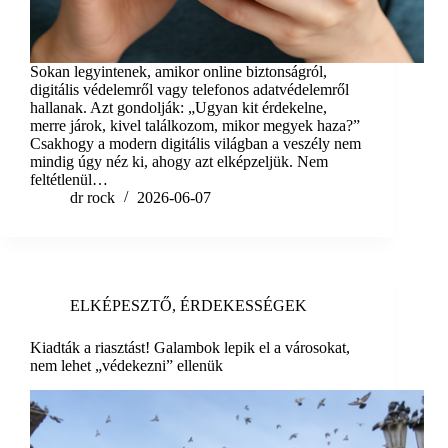
Sokan legyintenek, amikor online biztonságról,
digitális védelemről vagy telefonos adatvédelemről
hallanak. Azt gondolják: „Ugyan kit érdekelne,
merre járok, kivel találkozom, mikor megyek haza?”
Csakhogy a modern digitális világban a veszély nem
mindig úgy néz ki, ahogy azt elképzeljük. Nem
feltétlenül…
dr rock
2026-06-07
ELKÉPESZTŐ
,
ÉRDEKESSÉGEK
Kiadták a riasztást! Galambok lepik el a városokat,
nem lehet „védekezni” ellenük