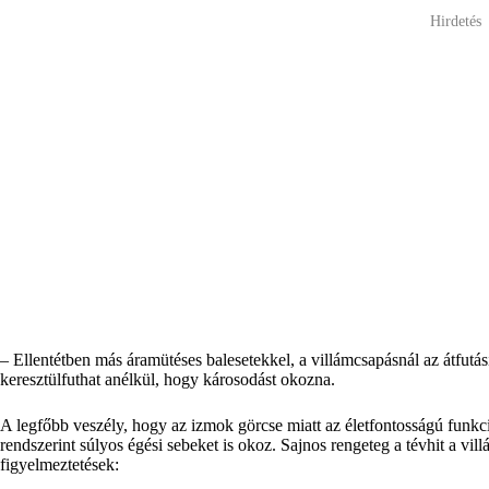
Hirdetés
– Ellentétben más áramütéses balesetekkel, a villámcsapásnál az átfutás
keresztülfuthat anélkül, hogy károsodást okozna.
A legfőbb veszély, hogy az izmok görcse miatt az életfontosságú funkci
rendszerint súlyos égési sebeket is okoz. Sajnos rengeteg a tévhit a vi
figyelmeztetések: