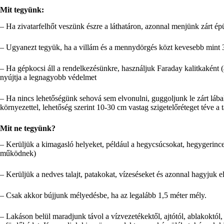
Mit tegyünk:
– Ha zivatarfelhőt veszünk észre a láthatáron, azonnal menjünk zárt ép
– Ugyanezt tegyük, ha a villám és a mennydörgés közt kevesebb mint 3
– Ha gépkocsi áll a rendelkezésünkre, használjuk Faraday kalitkaként (
nyújtja a legnagyobb védelmet
– Ha nincs lehetőségünk sehová sem elvonulni, guggoljunk le zárt lába
környezettel, lehetőség szerint 10-30 cm vastag szigetelőréteget téve a 
Mit ne tegyünk?
– Kerüljük a kimagasló helyeket, például a hegycsúcsokat, hegygerincek
működnek)
– Kerüljük a nedves talajt, patakokat, vízeséseket és azonnal hagyjuk el 
– Csak akkor bújjunk mélyedésbe, ha az legalább 1,5 méter mély.
– Lakáson belül maradjunk távol a vízvezetékektől, ajtótól, ablakoktól,