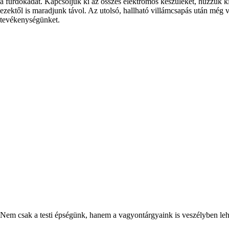
a fürdőkádat. Kapcsoljuk ki az összes elektromos készüléket, húzzuk ki
ezektől is maradjunk távol. Az utolsó, hallható villámcsapás után még v
tevékenységünket.
Nem csak a testi épségünk, hanem a vagyontárgyaink is veszélyben leh