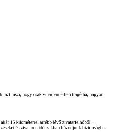
i azt hiszi, hogy csak viharban érheti tragédia, nagyon
 akár 15 kilométerrel arrébb lévő zivatarfelhőből –
elzéseket és zivataros időszakban húzódjunk biztonságba.