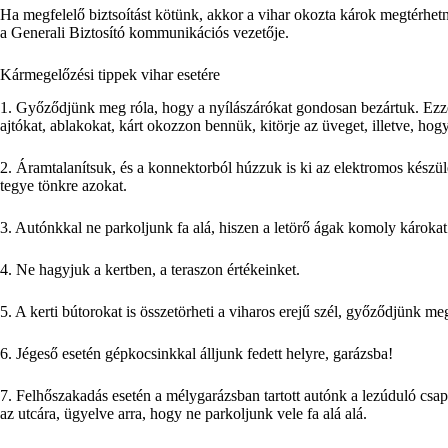
Ha megfelelő biztsoítást kötünk, akkor a vihar okozta károk megtérhet
a Generali Biztosító kommunikációs vezetője.
Kármegelőzési tippek vihar esetére
1. Győződjünk meg róla, hogy a nyílászárókat gondosan bezártuk. Ezzel
ajtókat, ablakokat, kárt okozzon bennük, kitörje az üveget, illetve, hog
2. Áramtalanítsuk, és a konnektorból húzzuk is ki az elektromos készü
tegye tönkre azokat.
3. Autónkkal ne parkoljunk fa alá, hiszen a letörő ágak komoly káro
4. Ne hagyjuk a kertben, a teraszon értékeinket.
5. A kerti bútorokat is összetörheti a viharos erejű szél, győződjünk meg
6. Jégeső esetén gépkocsinkkal álljunk fedett helyre, garázsba!
7. Felhőszakadás esetén a mélygarázsban tartott autónk a lezúduló csapa
az utcára, ügyelve arra, hogy ne parkoljunk vele fa alá alá.