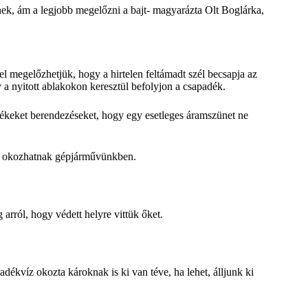
nek, ám a legjobb megelőzni a bajt- magyarázta Olt Boglárka,
 megelőzhetjük, hogy a hirtelen feltámadt szél becsapja az
y a nyitott ablakokon keresztül befolyjon a csapadék.
lékeket berendezéseket, hogy egy esetleges áramszünet ne
kat okozhatnak gépjárművünkben.
 arról, hogy védett helyre vittük őket.
dékvíz okozta károknak is ki van téve, ha lehet, álljunk ki