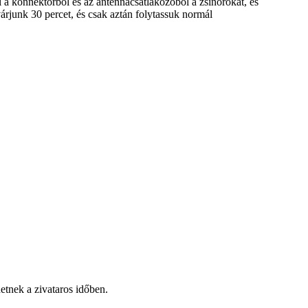
 a konnektorból és az antennacsatlakozóból a zsinórokat, és
árjunk 30 percet, és csak aztán folytassuk normál
etnek a zivataros időben.