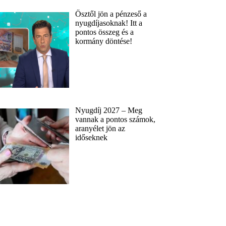
Ősztől jön a pénzeső a
nyugdíjasoknak! Itt a
pontos összeg és a
kormány döntése!
Nyugdíj 2027 – Meg
vannak a pontos számok,
aranyélet jön az
időseknek