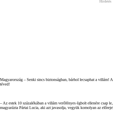
Hirdetés
Magyarország – Senki sincs biztonságban, bárhol lecsaphat a villám! Ak
téved!
– Az estek 10 százalékában a villám verőfényes égbolt ellenére csap le,
magyarázta Pártai Lucia, aki azt javasolja, vegyük komolyan az előrej