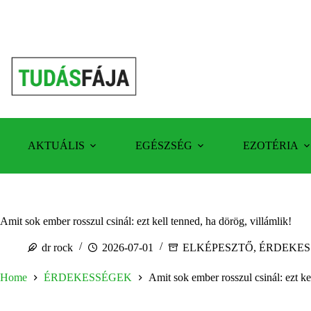
Skip
to
content
AKTUÁLIS
EGÉSZSÉG
EZOTÉRIA
Amit sok ember rosszul csinál: ezt kell tenned, ha dörög, villámlik!
dr rock
2026-07-01
ELKÉPESZTŐ
,
ÉRDEKES
Home
ÉRDEKESSÉGEK
Amit sok ember rosszul csinál: ezt ke