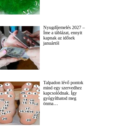
Nyugdíjemelés 2027 –
Íme a táblázat, ennyit
kapnak az idősek
januártól
Talpadon lévő pontok
mind egy szervedhez
kapcsolódnak. Így
gyógyíthatod meg
önma…