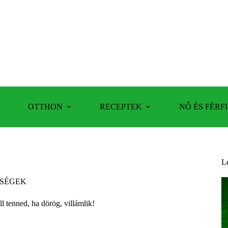
OTTHON
RECEPTEK
NŐ ÉS FÉRFI
L
SÉGEK
ll tenned, ha dörög, villámlik!