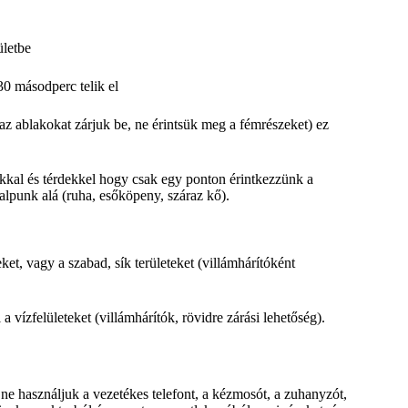
ületbe
0 másodperc telik el
az ablakokat zárjuk be, ne érintsük meg a fémrészeket) ez
kkal és térdekkel hogy csak egy ponton érintkezzünk a
talpunk alá (ruha, esőköpeny, száraz kő).
et, vagy a szabad, sík területeket (villámhárítóként
a vízfelületeket (villámhárítók, rövidre zárási lehetőség).
 ne használjuk a vezetékes telefont, a kézmosót, a zuhanyzót,