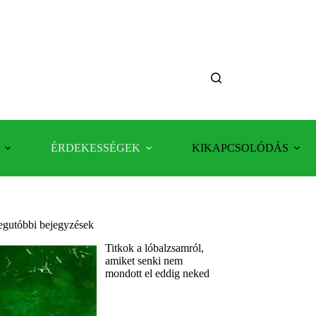
ÉRDEKESSÉGEK
KIKAPCSOLÓDÁS
egutóbbi bejegyzések
Titkok a lóbalzsamról,
amiket senki nem
mondott el eddig neked