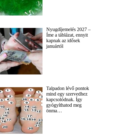
Nyugdíjemelés 2027 –
Íme a táblázat, ennyit
kapnak az idősek
januártól
Talpadon lévő pontok
mind egy szervedhez
kapcsolódnak. Így
gyógyíthatod meg
önma…