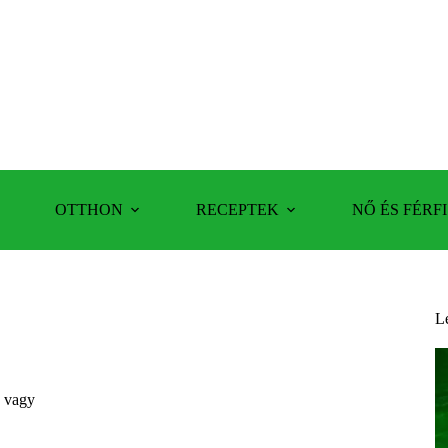
OTTHON
RECEPTEK
NŐ ÉS FÉRFI
L
g vagy