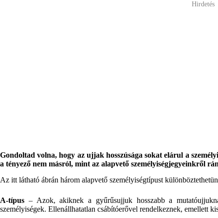
Hirdetés
Gondoltad volna, hogy az ujjak hosszúsága sokat elárul a személyis
a tényező nem másról, mint az alapvető személyiségjegyeinkről ránth
Az itt látható ábrán három alapvető személyiségtípust különböztethetü
A-típus
– Azok, akiknek a gyűrűsujjuk hosszabb a mutatóujjukná
személyiségek. Ellenállhatatlan csábítóerővel rendelkeznek, emellett kis