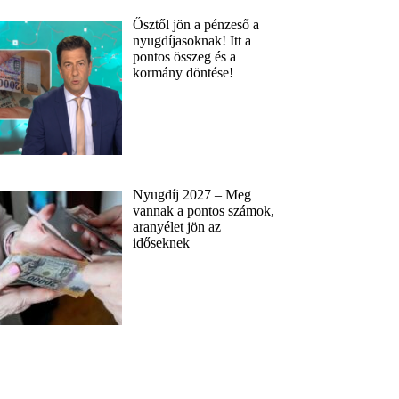
Ősztől jön a pénzeső a
nyugdíjasoknak! Itt a
pontos összeg és a
kormány döntése!
Nyugdíj 2027 – Meg
vannak a pontos számok,
aranyélet jön az
időseknek