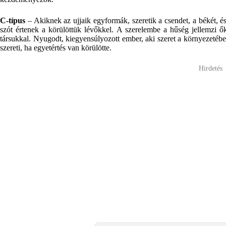
C-típus
– Akiknek az ujjaik egyformák, szeretik a csendet, a békét, é
szót értenek a körülöttük lévőkkel. A szerelembe a hűség jellemzi 
társukkal. Nyugodt, kiegyensúlyozott ember, aki szeret a környezetébe
szereti, ha egyetértés van körülötte.
Hirdetés