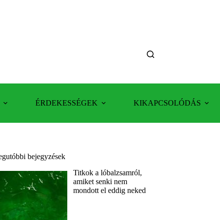
ÉRDEKESSÉGEK
KIKAPCSOLÓDÁS
egutóbbi bejegyzések
Titkok a lóbalzsamról,
amiket senki nem
mondott el eddig neked