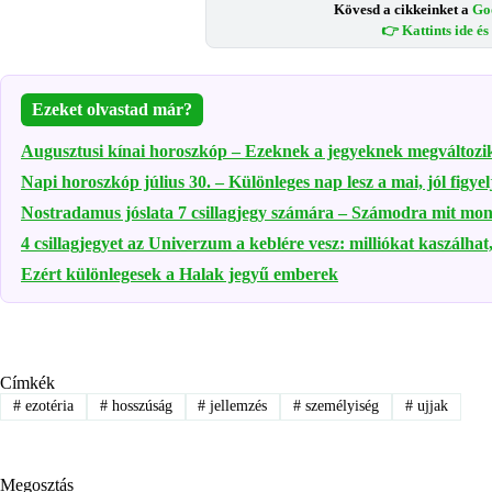
Kövesd a cikkeinket a
Go
👉 Kattints ide é
Ezeket olvastad már?
Augusztusi kínai horoszkóp – Ezeknek a jegyeknek megváltozik
Napi horoszkóp július 30. – Különleges nap lesz a mai, jól figyel
Nostradamus jóslata 7 csillagjegy számára – Számodra mit mond 
4 csillagjegyet az Univerzum a keblére vesz: milliókat kaszálhat,
Ezért különlegesek a Halak jegyű emberek
Címkék
#
ezotéria
#
hosszúság
#
jellemzés
#
személyiség
#
ujjak
Megosztás