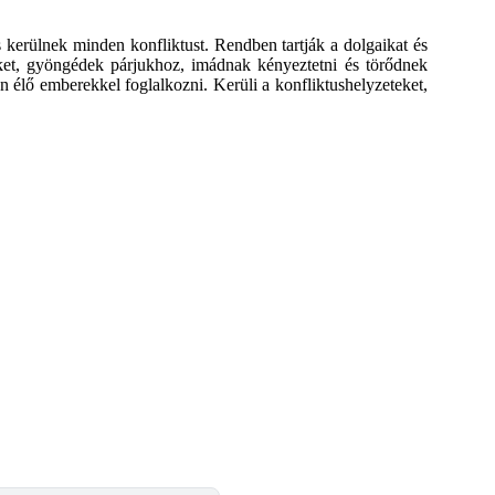
s kerülnek minden konfliktust. Rendben tartják a dolgaikat és
őket, gyöngédek párjukhoz, imádnak kényeztetni és törődnek
n élő emberekkel foglalkozni. Kerüli a konfliktushelyzeteket,