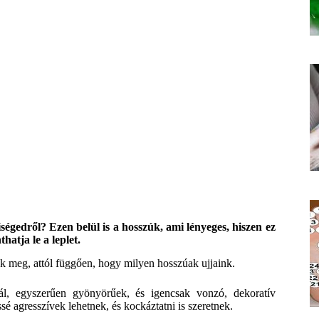
égedről? Ezen belül is a hosszúk, ami lényeges, hiszen ez
atja le a leplet.
nk meg, attól függően, hogy milyen hosszúak ujjaink.
l, egyszerűen gyönyörűek, és igencsak vonzó, dekoratív
sé agresszívek lehetnek, és kockáztatni is szeretnek.