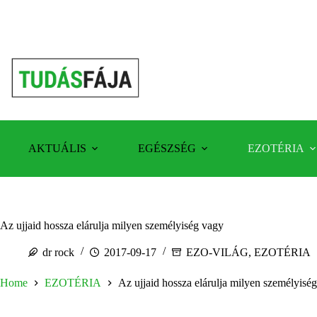
Skip
to
content
AKTUÁLIS
EGÉSZSÉG
EZOTÉRIA
Az ujjaid hossza elárulja milyen személyiség vagy
dr rock
2017-09-17
EZO-VILÁG
,
EZOTÉRIA
Home
EZOTÉRIA
Az ujjaid hossza elárulja milyen személyisé