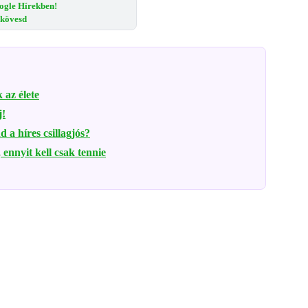
ogle Hírekben!
s kövesd
 az élete
j!
a híres csillagjós?
 ennyit kell csak tennie