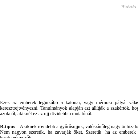
Hirdetés
Ezek az emberek leginkább a katonai, vagy mérnöki pályát válas
keresztrejtvényezni. Tanulmányok alapján azt állítják a szakértők, 
azoknál, akiknél ez az ujj rövidebb a mutatónál.
B-típus
– Akiknek rövidebb a gyűrűsujjuk, valószínűleg nagy önbizalo
Nem nagyon szeretik, ha zavarják őket. Szeretik, ha az emberek 
kezdeményezők.