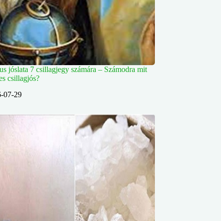
s jóslata 7 csillagjegy számára – Számodra mit
s csillagjós?
-07-29