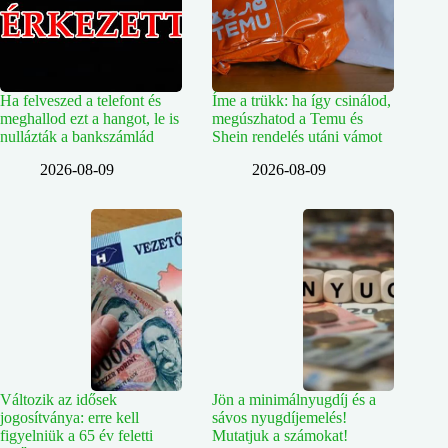
Ha felveszed a telefont és
Íme a trükk: ha így csinálod,
meghallod ezt a hangot, le is
megúszhatod a Temu és
nullázták a bankszámlád
Shein rendelés utáni vámot
2026-08-09
2026-08-09
Változik az idősek
Jön a minimálnyugdíj és a
jogosítványa: erre kell
sávos nyugdíjemelés!
figyelniük a 65 év feletti
Mutatjuk a számokat!