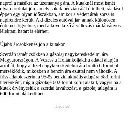
napról a másikra az üzemanyag ára. A kutaknál most ismét
olyan fordulat jön, amely sokak pénztárcáját érintheti, ráadásul
éppen egy olyan időszakban, amikor a védett árak sorsa is
napirendre került. Aki dízeles autóval jár, annak különösen
érdemes figyelnie, mert a következő árváltozás már látványos
lélektani határt is elérhet.
Újabb árcsökkenés jön a kutakon
Szerdán ismét csökken a gázolaj nagykereskedelmi ára
Magyarországon. A Vezess a Holtankoljak.hu adatai alapján
arról írt, hogy a dízel nagykereskedelmi ára bruttó 6 forinttal
mérséklődik, miközben a benzin ára ezúttal nem változik. A
friss adatok szerint a 95-ös benzin aktuális átlagára 583 forint
literenként, míg a gázolajé 602 forint körül alakul, vagyis ha a
kutak érvényesítik a szerdai árváltozást, a gázolaj átlagára is
600 forint alá kerülhet.
Hirdetés