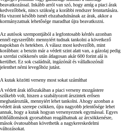
beavatkozással. Inkább arról van szó, hogy amíg a piaci árak
kedvezőbbek, nincs szükség a korábbi rendszer fenntartására.
Ha viszont később ismét elszabadulnának az árak, akkor a
kormányzatnak lehetősége maradhat újra beavatkozni.
Az autósok szempontjából a legfontosabb kérdés azonban
ennél egyszerűbb: mennyiért tudnak tankolni a következő
napokban és hetekben. A válasz most kedvezőbb, mint
korábban: a benzin már a védett szint alatt van, a gázolaj pedig
a szerdai csökkenés után átlagosan akár 600 forint alá is
kerülhet. Ez sok családnál, ingázónál és vállalkozónál
jelenthet némi levegőhöz jutást.
A kutak közötti verseny most sokat számíthat
A védett árak időszakában a piaci verseny mozgástere
szűkebb volt, hiszen a szabályozott árszintek erősen
meghatározták, mennyiért lehet tankolni. Ahogy azonban a
védett árak szerepe csökken, újra nagyobb jelentősége lehet
annak, hogy a kutak hogyan versenyeznek egymással. Egyes
töltőállomások gyorsabban reagálhatnak az árcsökkenésre,
mások óvatosabban követhetik a nagykereskedelmi
változásokat.