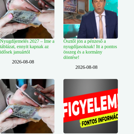
Nyugdíjemelés 2027 – Íme a
Ősztől jön a pénzeső a
táblázat, ennyit kapnak az
nyugdíjasoknak! Itt a pontos
idősek januártól
összeg és a kormány
döntése!
2026-08-08
2026-08-08