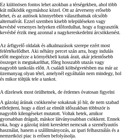
Ez különösen fontos lehet azokban a térségekben, ahol több
kút működik egymáshoz közel. Ott az árverseny erősebb
lehet, és az autósok könnyebben választhatnak olcsóbb
alternatívát. Ezzel szemben kisebb településeken vagy
kevésbé versenyes helyeken előfordulhat, hogy a fogyasztók
kevésbé érzik meg azonnal a nagykereskedelmi árcsökkenést.
Az árfigyelő oldalak és alkalmazások szerepe ezért most
felértékelődhet. Aki néhány percet szán arra, hogy indulás
előtt megnézze a környékbeli kutak árait, akár jelentősebb
összeget is megtakaríthat, főleg hosszabb utazás vagy
nagyobb tankolás előtt. A családi költségvetésben ma már az
üzemanyag olyan tétel, amelynél egyáltalán nem mindegy, hol
és mikor töltjük tele a tankot.
A dízelesek most örülhetnek, de érdemes óvatosan figyelni
A gázolaj árának csökkenése sokaknak jó hír, de nem szabad
elfelejteni, hogy a dízel az elmúlt időszakban többször is
nagyobb kilengéseket mutatott. Voltak hetek, amikor
gyorsabban drágult, máskor látványosabban csökkent. Ennek
oka, hogy a gázolaj iránti keresletet nemcsak a személyautós
használat, hanem a szállítmányozás, az ipari felhasználás és a
nemzetközi piac is erősen befolyásolja.