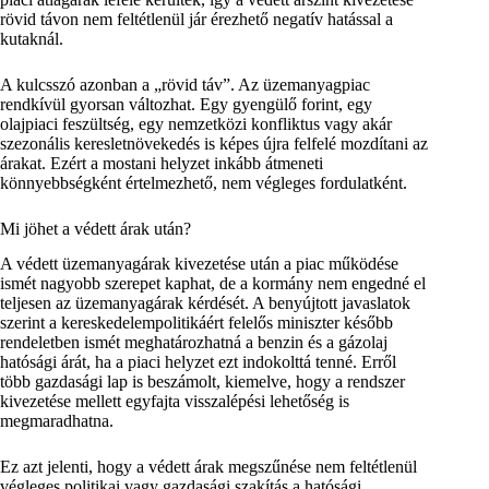
rövid távon nem feltétlenül jár érezhető negatív hatással a
kutaknál.
A kulcsszó azonban a „rövid táv”. Az üzemanyagpiac
rendkívül gyorsan változhat. Egy gyengülő forint, egy
olajpiaci feszültség, egy nemzetközi konfliktus vagy akár
szezonális keresletnövekedés is képes újra felfelé mozdítani az
árakat. Ezért a mostani helyzet inkább átmeneti
könnyebbségként értelmezhető, nem végleges fordulatként.
Mi jöhet a védett árak után?
A védett üzemanyagárak kivezetése után a piac működése
ismét nagyobb szerepet kaphat, de a kormány nem engedné el
teljesen az üzemanyagárak kérdését. A benyújtott javaslatok
szerint a kereskedelempolitikáért felelős miniszter később
rendeletben ismét meghatározhatná a benzin és a gázolaj
hatósági árát, ha a piaci helyzet ezt indokolttá tenné. Erről
több gazdasági lap is beszámolt, kiemelve, hogy a rendszer
kivezetése mellett egyfajta visszalépési lehetőség is
megmaradhatna.
Ez azt jelenti, hogy a védett árak megszűnése nem feltétlenül
végleges politikai vagy gazdasági szakítás a hatósági