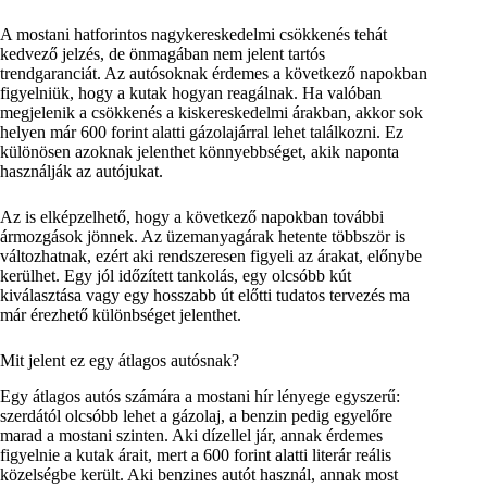
A mostani hatforintos nagykereskedelmi csökkenés tehát
kedvező jelzés, de önmagában nem jelent tartós
trendgaranciát. Az autósoknak érdemes a következő napokban
figyelniük, hogy a kutak hogyan reagálnak. Ha valóban
megjelenik a csökkenés a kiskereskedelmi árakban, akkor sok
helyen már 600 forint alatti gázolajárral lehet találkozni. Ez
különösen azoknak jelenthet könnyebbséget, akik naponta
használják az autójukat.
Az is elképzelhető, hogy a következő napokban további
ármozgások jönnek. Az üzemanyagárak hetente többször is
változhatnak, ezért aki rendszeresen figyeli az árakat, előnybe
kerülhet. Egy jól időzített tankolás, egy olcsóbb kút
kiválasztása vagy egy hosszabb út előtti tudatos tervezés ma
már érezhető különbséget jelenthet.
Mit jelent ez egy átlagos autósnak?
Egy átlagos autós számára a mostani hír lényege egyszerű:
szerdától olcsóbb lehet a gázolaj, a benzin pedig egyelőre
marad a mostani szinten. Aki dízellel jár, annak érdemes
figyelnie a kutak árait, mert a 600 forint alatti literár reális
közelségbe került. Aki benzines autót használ, annak most