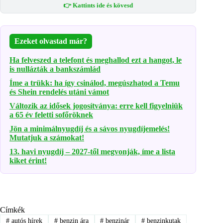
👉 Kattints ide és kövesd
Ezeket olvastad már?
Ha felveszed a telefont és meghallod ezt a hangot, le
is nullázták a bankszámlád
Íme a trükk: ha így csinálod, megúszhatod a Temu
és Shein rendelés utáni vámot
Változik az idősek jogosítványa: erre kell figyelniük
a 65 év feletti sofőröknek
Jön a minimálnyugdíj és a sávos nyugdíjemelés!
Mutatjuk a számokat!
13. havi nyugdíj – 2027-től megvonják, íme a lista
kiket érint!
Címkék
#
autós hírek
#
benzin ára
#
benzinár
#
benzinkutak