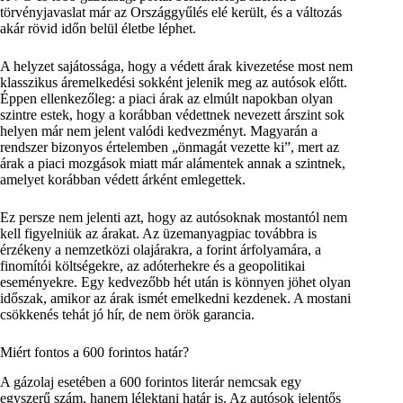
törvényjavaslat már az Országgyűlés elé került, és a változás
akár rövid időn belül életbe léphet.
A helyzet sajátossága, hogy a védett árak kivezetése most nem
klasszikus áremelkedési sokként jelenik meg az autósok előtt.
Éppen ellenkezőleg: a piaci árak az elmúlt napokban olyan
szintre estek, hogy a korábban védettnek nevezett árszint sok
helyen már nem jelent valódi kedvezményt. Magyarán a
rendszer bizonyos értelemben „önmagát vezette ki”, mert az
árak a piaci mozgások miatt már alámentek annak a szintnek,
amelyet korábban védett árként emlegettek.
Ez persze nem jelenti azt, hogy az autósoknak mostantól nem
kell figyelniük az árakat. Az üzemanyagpiac továbbra is
érzékeny a nemzetközi olajárakra, a forint árfolyamára, a
finomítói költségekre, az adóterhekre és a geopolitikai
eseményekre. Egy kedvezőbb hét után is könnyen jöhet olyan
időszak, amikor az árak ismét emelkedni kezdenek. A mostani
csökkenés tehát jó hír, de nem örök garancia.
Miért fontos a 600 forintos határ?
A gázolaj esetében a 600 forintos literár nemcsak egy
egyszerű szám, hanem lélektani határ is. Az autósok jelentős