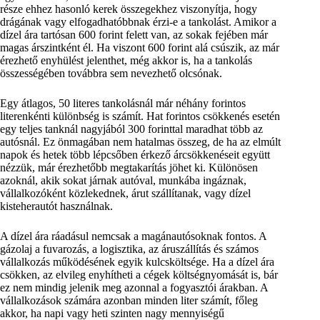
része ehhez hasonló kerek összegekhez viszonyítja, hogy
drágának vagy elfogadhatóbbnak érzi-e a tankolást. Amikor a
dízel ára tartósan 600 forint felett van, az sokak fejében már
magas árszintként él. Ha viszont 600 forint alá csúszik, az már
érezhető enyhülést jelenthet, még akkor is, ha a tankolás
összességében továbbra sem nevezhető olcsónak.
Egy átlagos, 50 literes tankolásnál már néhány forintos
literenkénti különbség is számít. Hat forintos csökkenés esetén
egy teljes tanknál nagyjából 300 forinttal maradhat több az
autósnál. Ez önmagában nem hatalmas összeg, de ha az elmúlt
napok és hetek több lépcsőben érkező árcsökkenéseit együtt
nézzük, már érezhetőbb megtakarítás jöhet ki. Különösen
azoknál, akik sokat járnak autóval, munkába ingáznak,
vállalkozóként közlekednek, árut szállítanak, vagy dízel
kisteherautót használnak.
A dízel ára ráadásul nemcsak a magánautósoknak fontos. A
gázolaj a fuvarozás, a logisztika, az áruszállítás és számos
vállalkozás működésének egyik kulcsköltsége. Ha a dízel ára
csökken, az elvileg enyhítheti a cégek költségnyomását is, bár
ez nem mindig jelenik meg azonnal a fogyasztói árakban. A
vállalkozások számára azonban minden liter számít, főleg
akkor, ha napi vagy heti szinten nagy mennyiségű