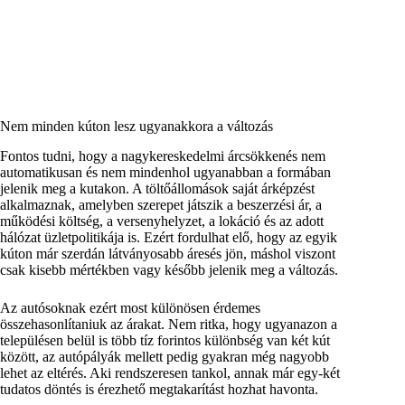
Nem minden kúton lesz ugyanakkora a változás
Fontos tudni, hogy a nagykereskedelmi árcsökkenés nem
automatikusan és nem mindenhol ugyanabban a formában
jelenik meg a kutakon. A töltőállomások saját árképzést
alkalmaznak, amelyben szerepet játszik a beszerzési ár, a
működési költség, a versenyhelyzet, a lokáció és az adott
hálózat üzletpolitikája is. Ezért fordulhat elő, hogy az egyik
kúton már szerdán látványosabb áresés jön, máshol viszont
csak kisebb mértékben vagy később jelenik meg a változás.
Az autósoknak ezért most különösen érdemes
összehasonlítaniuk az árakat. Nem ritka, hogy ugyanazon a
településen belül is több tíz forintos különbség van két kút
között, az autópályák mellett pedig gyakran még nagyobb
lehet az eltérés. Aki rendszeresen tankol, annak már egy-két
tudatos döntés is érezhető megtakarítást hozhat havonta.