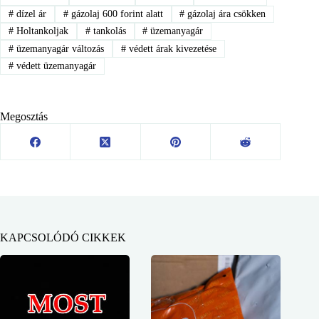
#
dízel ár
#
gázolaj 600 forint alatt
#
gázolaj ára csökken
#
Holtankoljak
#
tankolás
#
üzemanyagár
#
üzemanyagár változás
#
védett árak kivezetése
#
védett üzemanyagár
Megosztás
KAPCSOLÓDÓ CIKKEK