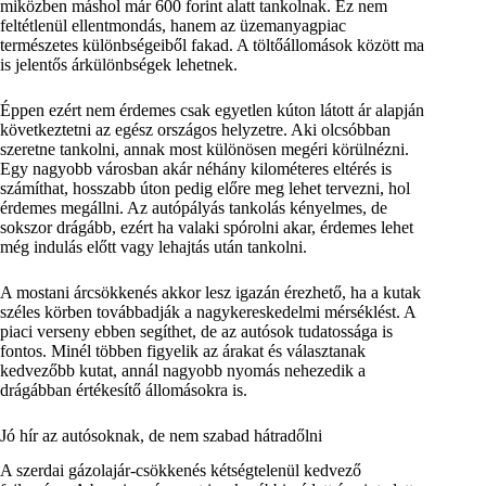
miközben máshol már 600 forint alatt tankolnak. Ez nem
feltétlenül ellentmondás, hanem az üzemanyagpiac
természetes különbségeiből fakad. A töltőállomások között ma
is jelentős árkülönbségek lehetnek.
Éppen ezért nem érdemes csak egyetlen kúton látott ár alapján
következtetni az egész országos helyzetre. Aki olcsóbban
szeretne tankolni, annak most különösen megéri körülnézni.
Egy nagyobb városban akár néhány kilométeres eltérés is
számíthat, hosszabb úton pedig előre meg lehet tervezni, hol
érdemes megállni. Az autópályás tankolás kényelmes, de
sokszor drágább, ezért ha valaki spórolni akar, érdemes lehet
még indulás előtt vagy lehajtás után tankolni.
A mostani árcsökkenés akkor lesz igazán érezhető, ha a kutak
széles körben továbbadják a nagykereskedelmi mérséklést. A
piaci verseny ebben segíthet, de az autósok tudatossága is
fontos. Minél többen figyelik az árakat és választanak
kedvezőbb kutat, annál nagyobb nyomás nehezedik a
drágábban értékesítő állomásokra is.
Jó hír az autósoknak, de nem szabad hátradőlni
A szerdai gázolajár-csökkenés kétségtelenül kedvező