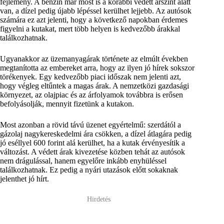
fejlemény. A benzin már most is a korábbi védett árszint alatt
van, a dízel pedig újabb lépéssel kerülhet lejjebb. Az autósok
számára ez azt jelenti, hogy a következő napokban érdemes
figyelni a kutakat, mert több helyen is kedvezőbb árakkal
találkozhatnak.
Ugyanakkor az üzemanyagárak története az elmúlt években
megtanította az embereket arra, hogy az ilyen jó hírek sokszor
törékenyek. Egy kedvezőbb piaci időszak nem jelenti azt,
hogy végleg eltűntek a magas árak. A nemzetközi gazdasági
környezet, az olajpiac és az árfolyamok továbbra is erősen
befolyásolják, mennyit fizetünk a kutakon.
Most azonban a rövid távú üzenet egyértelmű: szerdától a
gázolaj nagykereskedelmi ára csökken, a dízel átlagára pedig
jó eséllyel 600 forint alá kerülhet, ha a kutak érvényesítik a
változást. A védett árak kivezetése közben tehát az autósok
nem drágulással, hanem egyelőre inkább enyhüléssel
találkozhatnak. Ez pedig a nyári utazások előtt sokaknak
jelenthet jó hírt.
Hirdetés