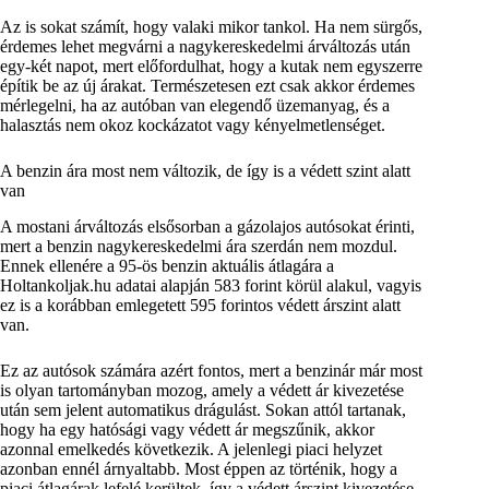
Az is sokat számít, hogy valaki mikor tankol. Ha nem sürgős,
érdemes lehet megvárni a nagykereskedelmi árváltozás után
egy-két napot, mert előfordulhat, hogy a kutak nem egyszerre
építik be az új árakat. Természetesen ezt csak akkor érdemes
mérlegelni, ha az autóban van elegendő üzemanyag, és a
halasztás nem okoz kockázatot vagy kényelmetlenséget.
A benzin ára most nem változik, de így is a védett szint alatt
van
A mostani árváltozás elsősorban a gázolajos autósokat érinti,
mert a benzin nagykereskedelmi ára szerdán nem mozdul.
Ennek ellenére a 95-ös benzin aktuális átlagára a
Holtankoljak.hu adatai alapján 583 forint körül alakul, vagyis
ez is a korábban emlegetett 595 forintos védett árszint alatt
van.
Ez az autósok számára azért fontos, mert a benzinár már most
is olyan tartományban mozog, amely a védett ár kivezetése
után sem jelent automatikus drágulást. Sokan attól tartanak,
hogy ha egy hatósági vagy védett ár megszűnik, akkor
azonnal emelkedés következik. A jelenlegi piaci helyzet
azonban ennél árnyaltabb. Most éppen az történik, hogy a
piaci átlagárak lefelé kerültek, így a védett árszint kivezetése