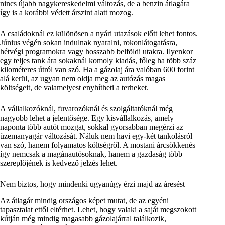
nincs újabb nagykereskedelmi változás, de a benzin átlagára
így is a korábbi védett árszint alatt mozog.
A családoknál ez különösen a nyári utazások előtt lehet fontos.
Június végén sokan indulnak nyaralni, rokonlátogatásra,
hétvégi programokra vagy hosszabb belföldi utakra. Ilyenkor
egy teljes tank ára sokaknál komoly kiadás, főleg ha több száz
kilométeres útról van szó. Ha a gázolaj ára valóban 600 forint
alá kerül, az ugyan nem oldja meg az autózás magas
költségeit, de valamelyest enyhítheti a terheket.
A vállalkozóknál, fuvarozóknál és szolgáltatóknál még
nagyobb lehet a jelentősége. Egy kisvállalkozás, amely
naponta több autót mozgat, sokkal gyorsabban megérzi az
üzemanyagár változását. Náluk nem havi egy-két tankolásról
van szó, hanem folyamatos költségről. A mostani árcsökkenés
így nemcsak a magánautósoknak, hanem a gazdaság több
szereplőjének is kedvező jelzés lehet.
Nem biztos, hogy mindenki ugyanúgy érzi majd az áresést
Az átlagár mindig országos képet mutat, de az egyéni
tapasztalat ettől eltérhet. Lehet, hogy valaki a saját megszokott
kútján még mindig magasabb gázolajárral találkozik,