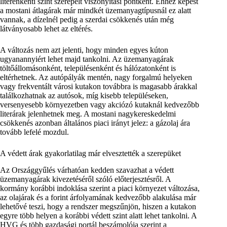
literenkénti szint szerepelt viszonyítási pontként. Ehhez képest
a mostani átlagárak már mindkét üzemanyagtípusnál ez alatt
vannak, a dízelnél pedig a szerdai csökkenés után még
látványosabb lehet az eltérés.
A változás nem azt jelenti, hogy minden egyes kúton
ugyanannyiért lehet majd tankolni. Az üzemanyagárak
töltőállomásonként, településenként és hálózatonként is
eltérhetnek. Az autópályák mentén, nagy forgalmú helyeken
vagy frekventált városi kutakon továbbra is magasabb árakkal
találkozhatnak az autósok, míg kisebb településeken,
versenyesebb környezetben vagy akciózó kutaknál kedvezőbb
literárak jelenhetnek meg. A mostani nagykereskedelmi
csökkenés azonban általános piaci irányt jelez: a gázolaj ára
tovább lefelé mozdul.
A védett árak gyakorlatilag már elvesztették a szerepüket
Az Országgyűlés várhatóan kedden szavazhat a védett
üzemanyagárak kivezetéséről szóló előterjesztésről. A
kormány korábbi indoklása szerint a piaci környezet változása,
az olajárak és a forint árfolyamának kedvezőbb alakulása már
lehetővé teszi, hogy a rendszer megszűnjön, hiszen a kutakon
egyre több helyen a korábbi védett szint alatt lehet tankolni. A
HVG és több gazdasági portál beszámolója szerint a