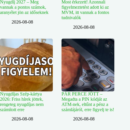
Nyugdíj 2027 – Meg
Most érkezett! Azonnali
vannak a pontos számok,
figyelmeztetést adott ki az
aranyélet jön az időseknek
MVM, itt vannak a fontos
tudnivalók
2026-08-08
2026-08-08
Nyugdíjas Szép-kártya
PÁR PERCE JÖTT –
2026: Friss hírek jöttek,
Megadta a PIN kódját az
rengeteg nyugdíjas nem
ATM-nek, eltűnt a pénz a
számított erre
számlájáról, erre figyelj te is!
2026-08-08
2026-08-08